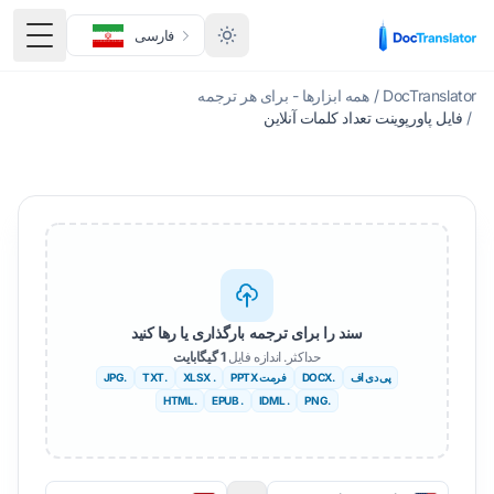
فارسی
منوی 
DocTranslator
/
همه ابزارها - برای هر ترجمه
/
فایل پاورپوینت تعداد کلمات آنلاین
سند را برای ترجمه بارگذاری یا رها کنید
حداکثر. اندازه فایل
1 گیگابایت
پی دی اف
.DOCX
فرمت PPTX
. XLSX
.TXT
.JPG
.HTML
. EPUB
. IDML
.PNG