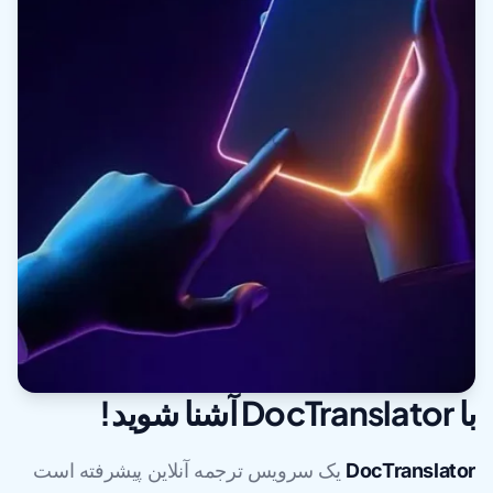
با DocTranslator آشنا شوید!
DocTranslator
یک سرویس ترجمه آنلاین پیشرفته است