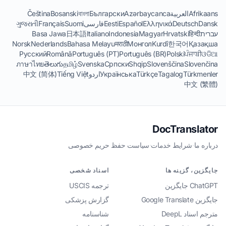
Afrikaans
العربية
Azərbaycanca
Български
বাংলা
Bosanski
Čeština
Dansk
Deutsch
Ελληνικά
Español
Eesti
فارسی
Suomi
Français
ગુજરાતી
עברית
हिन्दी
Hrvatski
Magyar
Indonesia
Italiano
日本語
Basa Jawa
Norsk
Nederlands
Bahasa Melayu
मराठी
Монгол
Kurdî
한국어
Қазақша
Русский
Română
Português (PT)
Português (BR)
Polski
ਪੰਜਾਬੀ
ଓଡିଆ
ภาษาไทย
తెలుగు
தமிழ்
Svenska
Српски
Shqip
Slovenščina
Slovenčina
Türkmenler
Tagalog
Türkçe
Українська
اردو
Tiếng Việt
中文 (简体)
中文 (繁體)
DocTranslator
درباره ما
·
شرایط خدمات
·
سیاست حفظ حریم خصوصی
جایگزین، گزینه ها
اسناد شخصی
ChatGPT جایگزین
ترجمه USCIS
جایگزین Google Translate
گزارش پزشکی
مترجم اسناد DeepL
شناسنامه