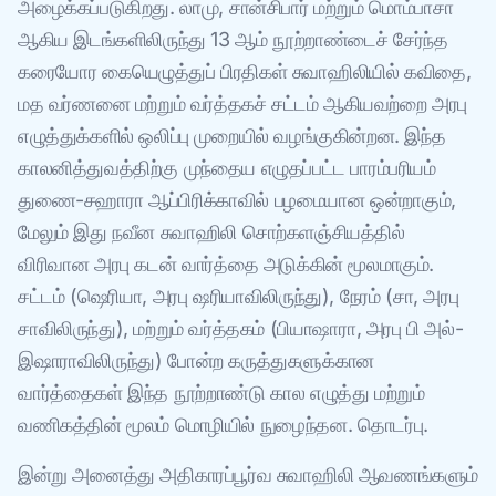
அழைக்கப்படுகிறது. லாமு, சான்சிபார் மற்றும் மொம்பாசா
ஆகிய இடங்களிலிருந்து 13 ஆம் நூற்றாண்டைச் சேர்ந்த
கரையோர கையெழுத்துப் பிரதிகள் சுவாஹிலியில் கவிதை,
மத வர்ணனை மற்றும் வர்த்தகச் சட்டம் ஆகியவற்றை அரபு
எழுத்துக்களில் ஒலிப்பு முறையில் வழங்குகின்றன. இந்த
காலனித்துவத்திற்கு முந்தைய எழுதப்பட்ட பாரம்பரியம்
துணை-சஹாரா ஆப்பிரிக்காவில் பழமையான ஒன்றாகும்,
மேலும் இது நவீன சுவாஹிலி சொற்களஞ்சியத்தில்
விரிவான அரபு கடன் வார்த்தை அடுக்கின் மூலமாகும்.
சட்டம் (ஷெரியா, அரபு ஷரியாவிலிருந்து), நேரம் (சா, அரபு
சாவிலிருந்து), மற்றும் வர்த்தகம் (பியாஷாரா, அரபு பி அல்-
இஷாராவிலிருந்து) போன்ற கருத்துகளுக்கான
வார்த்தைகள் இந்த நூற்றாண்டு கால எழுத்து மற்றும்
வணிகத்தின் மூலம் மொழியில் நுழைந்தன. தொடர்பு.
இன்று அனைத்து அதிகாரப்பூர்வ சுவாஹிலி ஆவணங்களும்