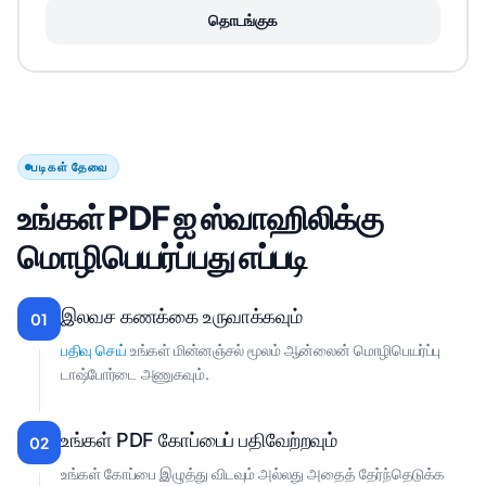
தொடங்குக
படிகள் தேவை
உங்கள் PDF ஐ ஸ்வாஹிலிக்கு
மொழிபெயர்ப்பது எப்படி
இலவச கணக்கை உருவாக்கவும்
01
பதிவு செய்
உங்கள் மின்னஞ்சல் மூலம் ஆன்லைன் மொழிபெயர்ப்பு
டாஷ்போர்டை அணுகவும்.
உங்கள் PDF கோப்பைப் பதிவேற்றவும்
02
உங்கள் கோப்பை இழுத்து விடவும் அல்லது அதைத் தேர்ந்தெடுக்க