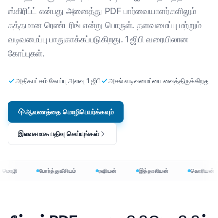
ஸ்கிரிப்ட் என்பது அனைத்து PDF பார்வையாளர்களிலும்
சுத்தமான ரெண்டரிங் என்று பொருள். தளவமைப்பு மற்றும்
வடிவமைப்பு பாதுகாக்கப்படுகிறது. 1 ஜிபி வரையிலான
கோப்புகள்.
அதிகபட்சம் கோப்பு அளவு 1 ஜிபி
அசல் வடிவமைப்பை வைத்திருக்கிறது
ஆவணத்தை மொழிபெயர்க்கவும்
இலவசமாக பதிவு செய்யுங்கள்
 மொழி
போர்த்துகீசியம்
ரஷியன்
இத்தாலியன்
கொரியன்