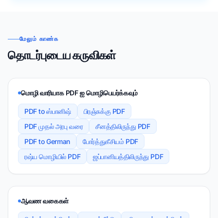
மேலும் காண்க
தொடர்புடைய கருவிகள்
மொழி வாரியாக PDF ஐ மொழிபெயர்க்கவும்
PDF to ஸ்பானிஷ்
பிரஞ்சுக்கு PDF
PDF முதல் அரபு வரை
சீனத்திலிருந்து PDF
PDF to German
போர்த்துகீசியம் PDF
ரஷ்ய மொழியில் PDF
ஜப்பானியத்திலிருந்து PDF
ஆவண வகைகள்