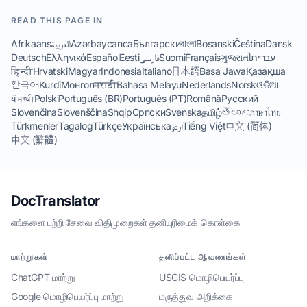
READ THIS PAGE IN
Afrikaans
العربية
Azərbaycanca
Български
বাংলা
Bosanski
Čeština
Dansk
Deutsch
Ελληνικά
Español
Eesti
فارسی
Suomi
Français
ગુજરાતી
עברית
हिन्दी
Hrvatski
Magyar
Indonesia
Italiano
日本語
Basa Jawa
Қазақша
한국어
Kurdî
Монгол
मराठी
Bahasa Melayu
Nederlands
Norsk
ଓଡିଆ
ਪੰਜਾਬੀ
Polski
Português (BR)
Português (PT)
Română
Русский
Slovenčina
Slovenščina
Shqip
Српски
Svenska
தமிழ்
తెలుగు
ภาษาไทย
Türkmenler
Tagalog
Türkçe
Українська
اردو
Tiếng Việt
中文 (简体)
中文 (繁體)
DocTranslator
எங்களை பற்றி
·
சேவை விதிமுறைகள்
·
தனியுரிமைக் கொள்கை
மாற்றுகள்
தனிப்பட்ட ஆவணங்கள்
ChatGPT மாற்று
USCIS மொழிபெயர்ப்பு
Google மொழிபெயர்ப்பு மாற்று
மருத்துவ அறிக்கை