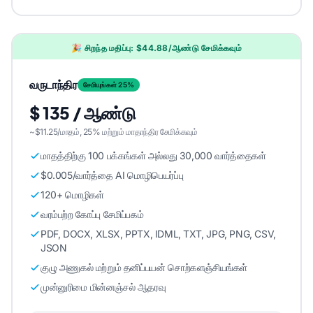
🎉 சிறந்த மதிப்பு: $44.88/ஆண்டு சேமிக்கவும்
வருடாந்திர
சேமியுங்கள் 25%
$ 135 / ஆண்டு
~$11.25/மாதம், 25% மற்றும் மாதாந்திர சேமிக்கவும்
மாதத்திற்கு 100 பக்கங்கள் அல்லது 30,000 வார்த்தைகள்
$0.005/வார்த்தை AI மொழிபெயர்ப்பு
120+ மொழிகள்
வரம்பற்ற கோப்பு சேமிப்பகம்
PDF, DOCX, XLSX, PPTX, IDML, TXT, JPG, PNG, CSV,
JSON
குழு அணுகல் மற்றும் தனிப்பயன் சொற்களஞ்சியங்கள்
முன்னுரிமை மின்னஞ்சல் ஆதரவு