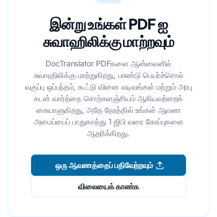
இன்று உங்கள் PDF ஐ
சுவாஹிலிக்கு மாற்றவும்
DocTranslator PDFகளை ஆன்லைனில்
சுவாஹிலிக்கு மாற்றுகிறது, பாண்டு பெயர்ச்சொல்
வகுப்பு ஒப்பந்தம், கூட்டு வினை வடிவங்கள் மற்றும் அரபு
கடன் வார்த்தை சொற்களஞ்சியம் ஆகியவற்றைக்
கையாளுகிறது, அதே நேரத்தில் உங்கள் ஆவண
அமைப்பைப் பாதுகாத்து 1 ஜிபி வரை கோப்புகளை
ஆதரிக்கிறது.
ஒரு ஆவணத்தைப் பதிவேற்றவும்
விலையைக் காண்க