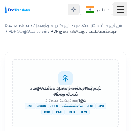
தமிழ்
மாற்ற
DocTranslator
/
அனைத்து கருவிகளும் - எந்த மொழிபெயர்ப்புகளுக்கும்
/
PDF மொழிபெயர்ப்பாளர்
/
PDF ஐ சுவாஹிலிக்கு மொழிபெயர்க்கவும்
மொழிபெயர்க்க ஆவணத்தைப் பதிவேற்றவும்
அல்லது விடவும்
அதிகபட்ச கோப்பு அளவு
1 ஜிபி
.PDF
.DOCX
.PPTX
. எக்ஸ்எல்எஸ்எக்ஸ்
.TXT
.JPG
.PNG
. IDML
. EPUB
.HTML