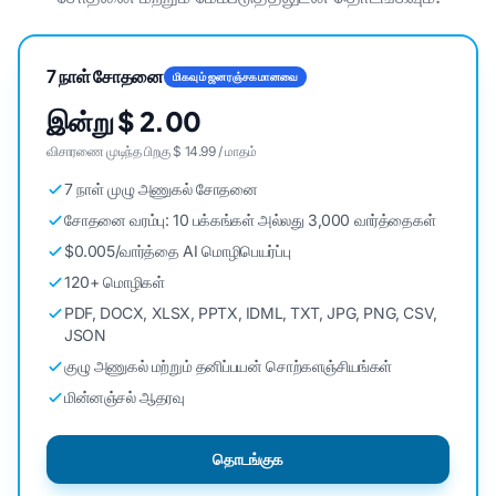
7 நாள் சோதனை
மிகவும் ஜனரஞ்சகமானவை
இன்று $ 2.00
விசாரணை முடிந்த பிறகு $ 14.99 / மாதம்
7 நாள் முழு அணுகல் சோதனை
சோதனை வரம்பு: 10 பக்கங்கள் அல்லது 3,000 வார்த்தைகள்
$0.005/வார்த்தை AI மொழிபெயர்ப்பு
120+ மொழிகள்
PDF, DOCX, XLSX, PPTX, IDML, TXT, JPG, PNG, CSV,
JSON
குழு அணுகல் மற்றும் தனிப்பயன் சொற்களஞ்சியங்கள்
மின்னஞ்சல் ஆதரவு
தொடங்குக