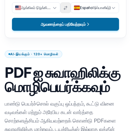
ஆங்கிலம் (ஆங்கிலம்)
Español (ஸ்பானிஷ்)
ஆவணத்தைப் பதிவேற்றவும்
AI-இயங்கும் · 120+ மொழிகள்
PDF ஐ சுவாஹிலிக்கு
மொழிபெயர்க்கவும்
பாண்டு பெயர்ச்சொல் வகுப்பு ஒப்பந்தம், கூட்டு வினை
வடிவங்கள் மற்றும் அரேபிய கடன் வார்த்தை
சொற்களஞ்சியம் ஆகியவற்றைக் கொண்டு PDFகளை
சுவாஹிலிக்கு மாற்றவும். டயக்ரிடிக்ஸ் இல்லாத லத்தீன்