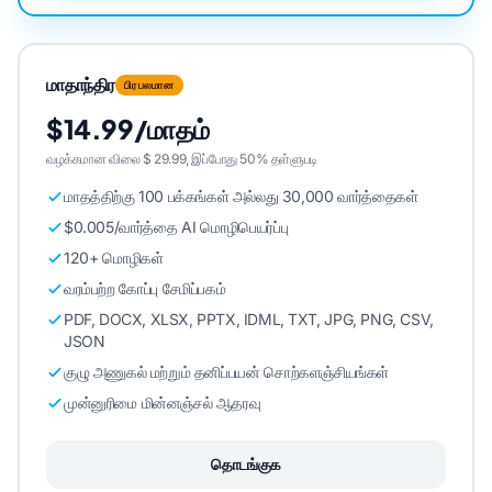
மாதாந்திர
பிரபலமான
$14.99/மாதம்
வழக்கமான விலை $ 29.99, இப்போது 50% தள்ளுபடி
மாதத்திற்கு 100 பக்கங்கள் அல்லது 30,000 வார்த்தைகள்
$0.005/வார்த்தை AI மொழிபெயர்ப்பு
120+ மொழிகள்
வரம்பற்ற கோப்பு சேமிப்பகம்
PDF, DOCX, XLSX, PPTX, IDML, TXT, JPG, PNG, CSV,
JSON
குழு அணுகல் மற்றும் தனிப்பயன் சொற்களஞ்சியங்கள்
முன்னுரிமை மின்னஞ்சல் ஆதரவு
தொடங்குக