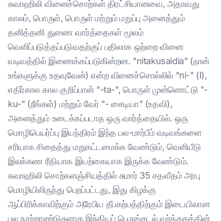
சுவாஹிலி வினைச்சொற்கள் திரட்சியானவை, அதாவது
காலம், பொருள், பொருள் மற்றும் மறுப்பு அனைத்தும்
தனித்தனி துணை வார்த்தைகள் மூலம்
வெளிப்படுத்தப்படுவதற்குப் பதிலாக ஒற்றை வினை
வடிவத்தில் இணைக்கப்படுகின்றன. "nitakusaidia" (நான்
உங்களுக்கு உதவுவேன்) என்ற வினைச்சொல்லில் "ni-" (I),
எதிர்கால கால குறிப்பான் "-ta-", பொருள் முன்னொட்டு "-
ku-" (நீங்கள்) மற்றும் வேர் "- சைடியா" (உதவி),
அனைத்தும் உடைக்கப்படாத ஒரு வார்த்தையில். ஒரு
மொழிபெயர்ப்பு இயந்திரம் இந்த பல-மார்பீம் வடிவங்களை
சரியாக சிதைத்து மறுகட்டமைக்க வேண்டும், வெளியீடு
இலக்கண ரீதியாக இயற்கையாக இருக்க வேண்டும்.
சுவாஹிலி சொற்களஞ்சியத்தில் சுமார் 35 சதவீதம் அரபு
மொழியிலிருந்து பெறப்பட்டது, இது கிழக்கு
ஆப்பிரிக்காவிற்கும் அரேபிய தீபகற்பத்திற்கும் இடையிலான
பல நூற்றாண்டுகளாக இந்தியப் பெருங்கடல் வர்த்தகத்தின்