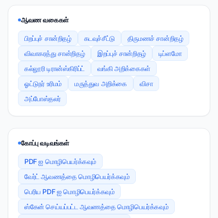
ஆவண வகைகள்
பிறப்புச் சான்றிதழ்
கடவுச்சீட்டு
திருமணச் சான்றிதழ்
விவாகரத்து சான்றிதழ்
இறப்புச் சான்றிதழ்
டிப்ளமோ
கல்லூரி டிரான்ஸ்கிரிப்ட்
வங்கி அறிக்கைகள்
ஓட்டுநர் உரிமம்
மருத்துவ அறிக்கை
விசா
அப்போஸ்தலர்
கோப்பு வடிவங்கள்
PDF ஐ மொழிபெயர்க்கவும்
வேர்ட் ஆவணத்தை மொழிபெயர்க்கவும்
பெரிய PDF ஐ மொழிபெயர்க்கவும்
ஸ்கேன் செய்யப்பட்ட ஆவணத்தை மொழிபெயர்க்கவும்