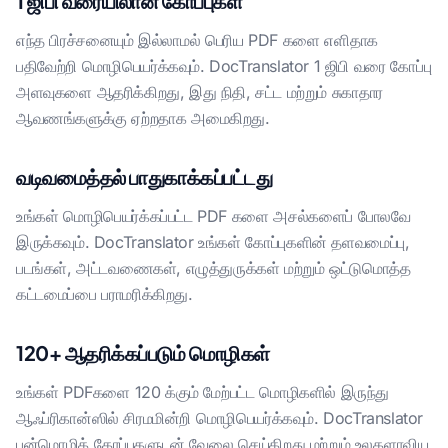
1 ஜிபி வரையிலான கோப்புகள்
எந்த பிரச்சனையும் இல்லாமல் பெரிய PDF களை எளிதாக
பதிவேற்றி மொழிபெயர்க்கவும். DocTranslator 1 ஜிபி வரை கோப்பு
அளவுகளை ஆதரிக்கிறது, இது நிதி, சட்ட மற்றும் சுகாதார
ஆவணங்களுக்கு ஏற்றதாக அமைகிறது.
வடிவமைத்தல் பாதுகாக்கப்பட்டது
உங்கள் மொழிபெயர்க்கப்பட்ட PDF களை அசல்களைப் போலவே
இருக்கவும். DocTranslator உங்கள் கோப்புகளின் தளவமைப்பு,
படங்கள், அட்டவணைகள், எழுத்துருக்கள் மற்றும் ஒட்டுமொத்த
கட்டமைப்பை பராமரிக்கிறது.
120+ ஆதரிக்கப்படும் மொழிகள்
உங்கள் PDFகளை 120 க்கும் மேற்பட்ட மொழிகளில் இருந்து
ஆஃப்ரிகான்ஸில் சிரமமின்றி மொழிபெயர்க்கவும். DocTranslator
பன்மொழிக் கோப்புகளுடன் வேலை செய்கிறது மற்றும் உலகளாவிய