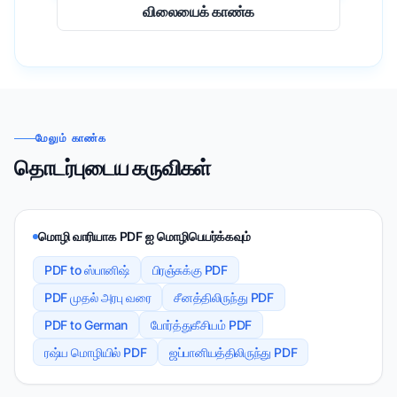
விலையைக் காண்க
மேலும் காண்க
தொடர்புடைய கருவிகள்
மொழி வாரியாக PDF ஐ மொழிபெயர்க்கவும்
PDF to ஸ்பானிஷ்
பிரஞ்சுக்கு PDF
PDF முதல் அரபு வரை
சீனத்திலிருந்து PDF
PDF to German
போர்த்துகீசியம் PDF
ரஷ்ய மொழியில் PDF
ஜப்பானியத்திலிருந்து PDF