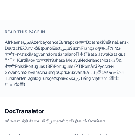
READ THIS PAGE IN
Afrikaans
العربية
Azərbaycanca
Български
বাংলা
Bosanski
Čeština
Dansk
Deutsch
Ελληνικά
Español
Eesti
فارسی
Suomi
Français
ગુજરાતી
עברית
हिन्दी
Hrvatski
Magyar
Indonesia
Italiano
日本語
Basa Jawa
Қазақша
한국어
Kurdî
Монгол
मराठी
Bahasa Melayu
Nederlands
Norsk
ଓଡିଆ
ਪੰਜਾਬੀ
Polski
Português (BR)
Português (PT)
Română
Русский
Slovenčina
Slovenščina
Shqip
Српски
Svenska
தமிழ்
తెలుగు
ภาษาไทย
Türkmenler
Tagalog
Türkçe
Українська
اردو
Tiếng Việt
中文 (简体)
中文 (繁體)
DocTranslator
எங்களை பற்றி
·
சேவை விதிமுறைகள்
·
தனியுரிமைக் கொள்கை