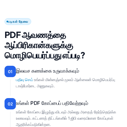
படிகள் தேவை
PDF ஆவணத்தை
ஆப்பிரிகான்களுக்கு
மொழிபெயர்ப்பது எப்படி?
இலவச கணக்கை உருவாக்கவும்
01
பதிவு செய்
உங்கள் மின்னஞ்சல் மூலம் ஆன்லைன் மொழிபெயர்ப்பு
டாஷ்போர்டை அணுகவும்.
உங்கள் PDF கோப்பைப் பதிவேற்றவும்
02
உங்கள் கோப்பை இழுத்து விடவும் அல்லது அதைத் தேர்ந்தெடுக்க
உலாவவும். கட்டணத் திட்டங்களில் 1 ஜிபி வரையிலான கோப்புகள்
ஆதரிக்கப்படுகின்றன.