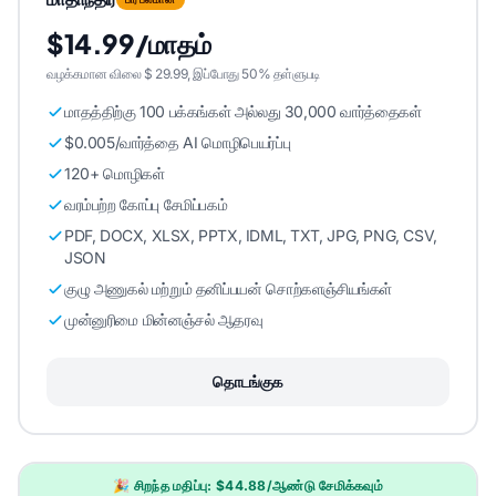
$14.99/மாதம்
வழக்கமான விலை $ 29.99, இப்போது 50% தள்ளுபடி
மாதத்திற்கு 100 பக்கங்கள் அல்லது 30,000 வார்த்தைகள்
$0.005/வார்த்தை AI மொழிபெயர்ப்பு
120+ மொழிகள்
வரம்பற்ற கோப்பு சேமிப்பகம்
PDF, DOCX, XLSX, PPTX, IDML, TXT, JPG, PNG, CSV,
JSON
குழு அணுகல் மற்றும் தனிப்பயன் சொற்களஞ்சியங்கள்
முன்னுரிமை மின்னஞ்சல் ஆதரவு
தொடங்குக
🎉 சிறந்த மதிப்பு: $44.88/ஆண்டு சேமிக்கவும்