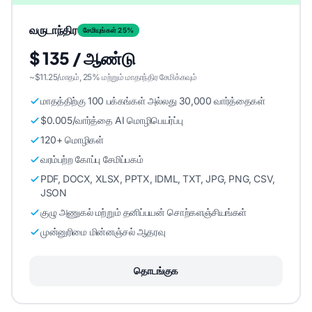
வருடாந்திர
சேமியுங்கள் 25%
$ 135 / ஆண்டு
~$11.25/மாதம், 25% மற்றும் மாதாந்திர சேமிக்கவும்
மாதத்திற்கு 100 பக்கங்கள் அல்லது 30,000 வார்த்தைகள்
$0.005/வார்த்தை AI மொழிபெயர்ப்பு
120+ மொழிகள்
வரம்பற்ற கோப்பு சேமிப்பகம்
PDF, DOCX, XLSX, PPTX, IDML, TXT, JPG, PNG, CSV,
JSON
குழு அணுகல் மற்றும் தனிப்பயன் சொற்களஞ்சியங்கள்
முன்னுரிமை மின்னஞ்சல் ஆதரவு
தொடங்குக