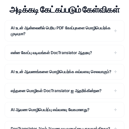
அடிக்கடி கேட்கப்படும் கேள்விகள்
AI உடன் ஆன்லைனில் பெரிய PDF கோப்புகளை மொழிபெயர்க்க
முடியுமா?
என்ன கோப்பு வடிவங்கள் DocTranslator ஆதரவு?
AI உடன் ஆவணங்களை மொழிபெயர்க்க எவ்வளவு செலவாகும்?
எத்தனை மொழிகள் DocTranslator ஐ ஆதரிக்கின்றன?
AI ஆவண மொழிபெயர்ப்பு எவ்வளவு வேகமானது?
DocTranslator அசல் ஆவண வடிவமைப்பை பாதுகாக்கிறதா?