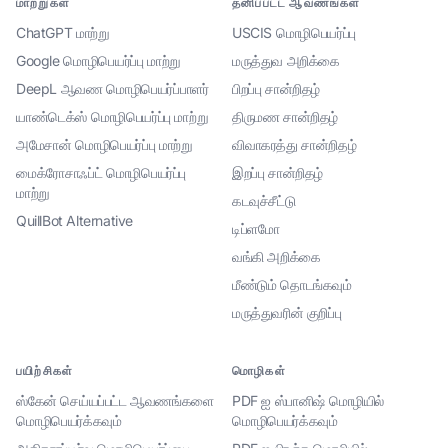
மாற்றுகள்
தனிப்பட்ட ஆவணங்கள்
ChatGPT மாற்று
USCIS மொழிபெயர்ப்பு
Google மொழிபெயர்ப்பு மாற்று
மருத்துவ அறிக்கை
DeepL ஆவண மொழிபெயர்ப்பாளர்
பிறப்பு சான்றிதழ்
யாண்டெக்ஸ் மொழிபெயர்ப்பு மாற்று
திருமண சான்றிதழ்
அமேசான் மொழிபெயர்ப்பு மாற்று
விவாகரத்து சான்றிதழ்
மைக்ரோசாஃப்ட் மொழிபெயர்ப்பு
இறப்பு சான்றிதழ்
மாற்று
கடவுச்சீட்டு
QuillBot Alternative
டிப்ளமோ
வங்கி அறிக்கை
மீண்டும் தொடங்கவும்
மருத்துவரின் குறிப்பு
பயிற்சிகள்
மொழிகள்
ஸ்கேன் செய்யப்பட்ட ஆவணங்களை
PDF ஐ ஸ்பானிஷ் மொழியில்
மொழிபெயர்க்கவும்
மொழிபெயர்க்கவும்