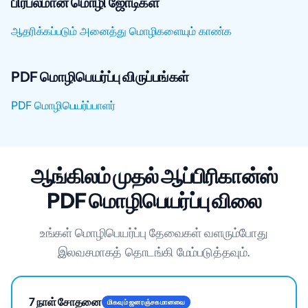
பிரபலமான மொழி ஜோடிகள்
ஆதரிக்கப்படும் அனைத்து மொழிகளையும் காண்க
PDF மொழிபெயர்ப்பு விருப்பங்கள்
PDF மொழிபெயர்ப்பாளர்
ஆங்கிலம் முதல் ஆப்பிரிகான்ஸ்
PDF மொழிபெயர்ப்பு விலை
உங்கள் மொழிபெயர்ப்பு தேவைகள் வளரும்போது
இலவசமாகத் தொடங்கி மேம்படுத்தவும்.
7 நாள் சோதனை
மிகவும் ஜனரஞ்சகமானவை