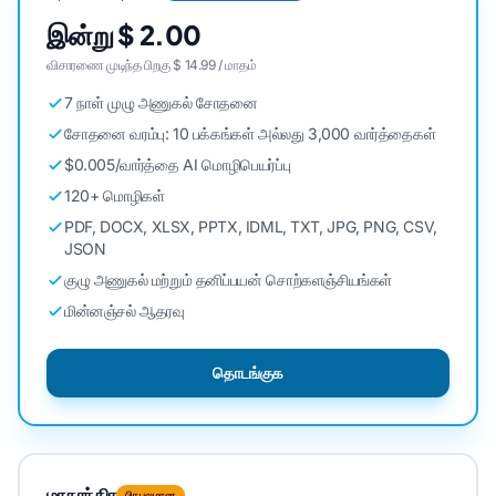
இன்று $ 2.00
விசாரணை முடிந்த பிறகு $ 14.99 / மாதம்
7 நாள் முழு அணுகல் சோதனை
சோதனை வரம்பு: 10 பக்கங்கள் அல்லது 3,000 வார்த்தைகள்
$0.005/வார்த்தை AI மொழிபெயர்ப்பு
120+ மொழிகள்
PDF, DOCX, XLSX, PPTX, IDML, TXT, JPG, PNG, CSV,
JSON
குழு அணுகல் மற்றும் தனிப்பயன் சொற்களஞ்சியங்கள்
மின்னஞ்சல் ஆதரவு
தொடங்குக
மாதாந்திர
பிரபலமான