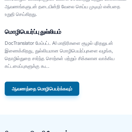
ஆவணங்களுடன் தடையின்றி வேலை செய்ய முடியும் என்பதை
உறுதி செய்கிறது.
மொழிபெயர்ப்பு துல்லியம்
DocTranslator மேம்பட்ட AI மாதிரிகளை சூழல் புரிதலுடன்
இணைக்கிறது, துல்லியமான மொழிபெயர்ப்புகளை வழங்க,
தொழில்துறை சார்ந்த சொற்கள் மற்றும் சிக்கலான வாக்கிய
கட்டமைப்புகளுக்கு கூட.
ஆவணத்தை மொழிபெயர்க்கவும்