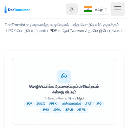
தமிழ்
மாற்ற
DocTranslator
/
அனைத்து கருவிகளும் - எந்த மொழிபெயர்ப்புகளுக்கும்
/
PDF மொழிபெயர்ப்பாளர்
/
PDF ஐ ஆஃப்ரிகான்ஸுக்கு மொழிபெயர்க்கவும்
மொழிபெயர்க்க ஆவணத்தைப் பதிவேற்றவும்
அல்லது விடவும்
அதிகபட்ச கோப்பு அளவு
1 ஜிபி
.PDF
.DOCX
.PPTX
. எக்ஸ்எல்எஸ்எக்ஸ்
.TXT
.JPG
.PNG
. IDML
. EPUB
.HTML