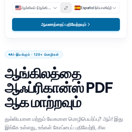
ஆங்கிலம் (ஆங்கிலம்)
Español (ஸ்பானிஷ்)
ஆவணத்தைப் பதிவேற்றவும்
AI-இயங்கும் · 120+ மொழிகள்
ஆங்கிலத்தை
ஆஃப்ரிகான்ஸ் PDF
ஆக மாற்றவும்
துல்லியமான மற்றும் வேகமான மொழிபெயர்ப்பு? ஆம்! இது
இங்கே உள்ளது, உங்கள் கோப்பைப் பதிவேற்றி, சில