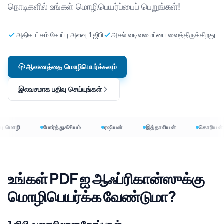
நொடிகளில் உங்கள் மொழிபெயர்ப்பைப் பெறுங்கள்!
அதிகபட்சம் கோப்பு அளவு 1 ஜிபி
அசல் வடிவமைப்பை வைத்திருக்கிறது
ஆவணத்தை மொழிபெயர்க்கவும்
இலவசமாக பதிவு செய்யுங்கள்
ு மொழி
போர்த்துகீசியம்
ரஷியன்
இத்தாலியன்
கொரியன்
உங்கள் PDF ஐ ஆஃப்ரிகான்ஸுக்கு
மொழிபெயர்க்க வேண்டுமா?