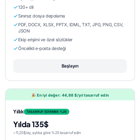
120+ dil
Sınırsız dosya depolama
PDF, DOCX, XLSX, PPTX, IDML, TXT, JPG, PNG, CSV,
JSON
Ekip erişimi ve özel sözlükler
Öncelikli e-posta desteği
Başlayın
🎉 En iyi değer: 44,88 $/yıl tasarruf edin
Yıllık
TASARRUF EDİRMEK %25
Yılda 135$
~11,25$/ay, aylıka göre %25 tasarruf edin