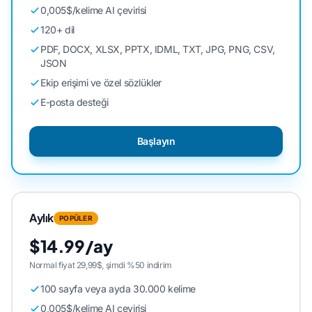
0,005$/kelime AI çevirisi
120+ dil
PDF, DOCX, XLSX, PPTX, IDML, TXT, JPG, PNG, CSV,
JSON
Ekip erişimi ve özel sözlükler
E-posta desteği
Başlayın
Aylık
POPÜLER
$14.99/ay
Normal fiyat 29,99$, şimdi %50 indirim
100 sayfa veya ayda 30.000 kelime
0,005$/kelime AI çevirisi