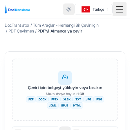
Türkçe
Menü
DocTranslator
/
Tüm Araçlar - Herhangi Bir Çeviri İçin
/
PDF Çevirmen
/
PDF'yi Almanca'ya çevir
Çeviri için belgeyi yükleyin veya bırakın
Maks. dosya boyutu
1 GB
.PDF
.DOCX
.PPTX
.XLSX
.TXT
.JPG
.PNG
.IDML
.EPUB
.HTML