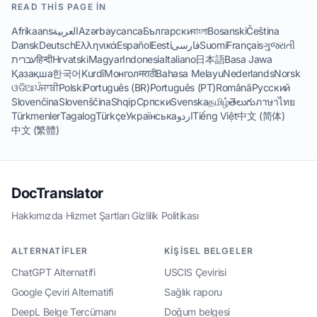
READ THIS PAGE IN
Afrikaans
العربية
Azərbaycanca
Български
বাংলা
Bosanski
Čeština
Dansk
Deutsch
Ελληνικά
Español
Eesti
فارسی
Suomi
Français
ગુજરાતી
עברית
हिन्दी
Hrvatski
Magyar
Indonesia
Italiano
日本語
Basa Jawa
Қазақша
한국어
Kurdî
Монгол
मराठी
Bahasa Melayu
Nederlands
Norsk
ଓଡିଆ
ਪੰਜਾਬੀ
Polski
Português (BR)
Português (PT)
Română
Русский
Slovenčina
Slovenščina
Shqip
Српски
Svenska
தமிழ்
తెలుగు
ภาษาไทย
Türkmenler
Tagalog
Türkçe
Українська
اردو
Tiếng Việt
中文 (简体)
中文 (繁體)
DocTranslator
Hakkımızda
·
Hizmet Şartları
·
Gizlilik Politikası
ALTERNATIFLER
KIŞISEL BELGELER
ChatGPT Alternatifi
USCIS Çevirisi
Google Çeviri Alternatifi
Sağlık raporu
DeepL Belge Tercümanı
Doğum belgesi