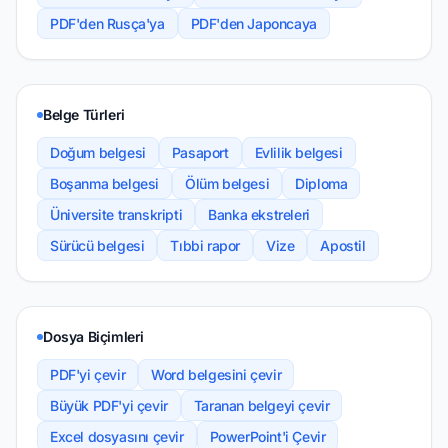
PDF'den Rusça'ya
PDF'den Japoncaya
Belge Türleri
Doğum belgesi
Pasaport
Evlilik belgesi
Boşanma belgesi
Ölüm belgesi
Diploma
Üniversite transkripti
Banka ekstreleri
Sürücü belgesi
Tıbbi rapor
Vize
Apostil
Dosya Biçimleri
PDF'yi çevir
Word belgesini çevir
Büyük PDF'yi çevir
Taranan belgeyi çevir
Excel dosyasını çevir
PowerPoint'i Çevir