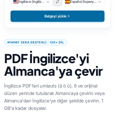
İngilizce (İngilizce)
Español (İspanyolca)
Belgeyi yükle
YAPAY ZEKA DESTEKLI · 120+ DIL
PDF İngilizce'yi
Almanca'ya çevir
İngilizce PDF'leri umlauts (ä ö ü), ß ve orijinal
düzen yerinde tutularak Almancaya çevirin veya
Almanca'dan İngilizce'ye diğer şekilde çevirin. 1
GB'a kadar dosyalar.