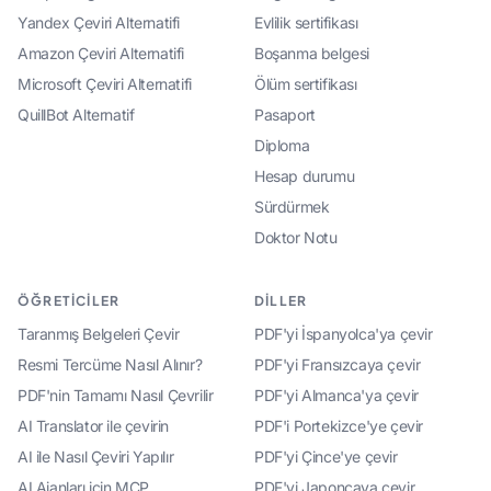
Yandex Çeviri Alternatifi
Evlilik sertifikası
Amazon Çeviri Alternatifi
Boşanma belgesi
Microsoft Çeviri Alternatifi
Ölüm sertifikası
QuillBot Alternatif
Pasaport
Diploma
Hesap durumu
Sürdürmek
Doktor Notu
ÖĞRETICILER
DILLER
Taranmış Belgeleri Çevir
PDF'yi İspanyolca'ya çevir
Resmi Tercüme Nasıl Alınır?
PDF'yi Fransızcaya çevir
PDF'nin Tamamı Nasıl Çevrilir
PDF'yi Almanca'ya çevir
AI Translator ile çevirin
PDF'i Portekizce'ye çevir
AI ile Nasıl Çeviri Yapılır
PDF'yi Çince'ye çevir
AI Ajanları için MCP
PDF'yi Japoncaya çevir