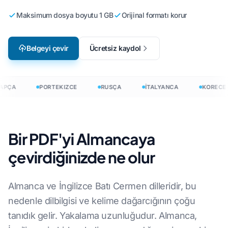
Maksimum dosya boyutu 1 GB
Orijinal formatı korur
Belgeyi çevir
Ücretsiz kaydol
APÇA
PORTEKIZCE
RUSÇA
İTALYANCA
KORECE
Bir PDF'yi Almancaya
çevirdiğinizde ne olur
Almanca ve İngilizce Batı Cermen dilleridir, bu
nedenle dilbilgisi ve kelime dağarcığının çoğu
tanıdık gelir. Yakalama uzunluğudur. Almanca,