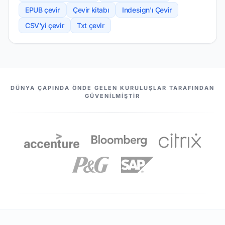
EPUB çevir
Çevir kitabı
Indesign'ı Çevir
CSV'yi çevir
Txt çevir
ORTAKLARIMIZ
DÜNYA ÇAPINDA ÖNDE GELEN KURULUŞLAR TARAFINDAN
GÜVENILMIŞTIR