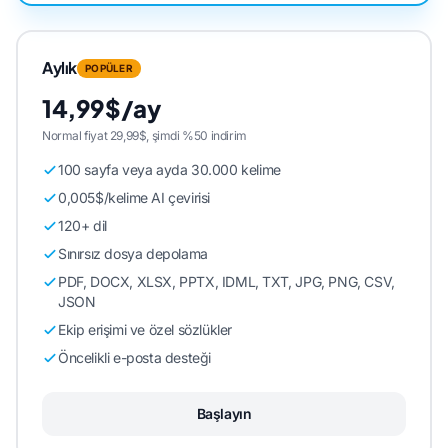
Aylık
POPÜLER
14,99$/ay
Normal fiyat 29,99$, şimdi %50 indirim
100 sayfa veya ayda 30.000 kelime
0,005$/kelime AI çevirisi
120+ dil
Sınırsız dosya depolama
PDF, DOCX, XLSX, PPTX, IDML, TXT, JPG, PNG, CSV,
JSON
Ekip erişimi ve özel sözlükler
Öncelikli e-posta desteği
Başlayın