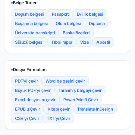
Belge Türleri
Doğum belgesi
Pasaport
Evlilik belgesi
Boşanma belgesi
Ölüm belgesi
Diploma
Üniversite transkripti
Banka özetleri
Sürücü belgesi
Tıbbi rapor
Vize
Apostil
Dosya Formatları
PDF'yi çevir
Word belgesini çevir
Büyük PDF'yi çevir
Taranmış belgeyi çevir
Excel dosyasını çevir
PowerPoint'i Çevir
EPUB'u Çevir
Kitabı çevir
Translate InDesign
CSV'yi Çevir
TXT'yi Çevir