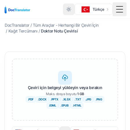
Türkçe
Menü
DocTranslator
/
Tüm Araçlar - Herhangi Bir Çeviri İçin
/
Kağıt Tercümanı
/
Doktor Notu Çevirisi
Çeviri için belgeyi yükleyin veya bırakın
Maks. dosya boyutu
1 GB
.PDF
.DOCX
.PPTX
.XLSX
.TXT
.JPG
.PNG
.IDML
. EPUB
.HTML