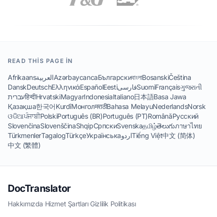
READ THIS PAGE IN
Afrikaans
العربية
Azərbaycanca
Български
বাংলা
Bosanski
Čeština
Dansk
Deutsch
Ελληνικά
Español
Eesti
فارسی
Suomi
Français
ગુજરાતી
עברית
हिन्दी
Hrvatski
Magyar
Indonesia
Italiano
日本語
Basa Jawa
Қазақша
한국어
Kurdî
Монгол
मराठी
Bahasa Melayu
Nederlands
Norsk
ଓଡିଆ
ਪੰਜਾਬੀ
Polski
Português (BR)
Português (PT)
Română
Русский
Slovenčina
Slovenščina
Shqip
Српски
Svenska
தமிழ்
తెలుగు
ภาษาไทย
Türkmenler
Tagalog
Türkçe
Українська
اردو
Tiếng Việt
中文 (简体)
中文 (繁體)
DocTranslator
Hakkımızda
·
Hizmet Şartları
·
Gizlilik Politikası