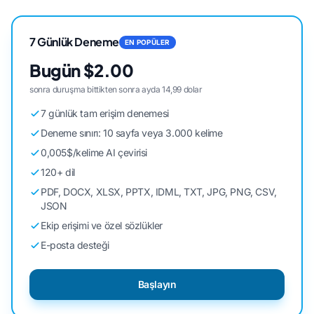
7 Günlük Deneme
EN POPÜLER
Bugün $2.00
sonra duruşma bittikten sonra ayda 14,99 dolar
7 günlük tam erişim denemesi
Deneme sınırı: 10 sayfa veya 3.000 kelime
0,005$/kelime AI çevirisi
120+ dil
PDF, DOCX, XLSX, PPTX, IDML, TXT, JPG, PNG, CSV,
JSON
Ekip erişimi ve özel sözlükler
E-posta desteği
Başlayın