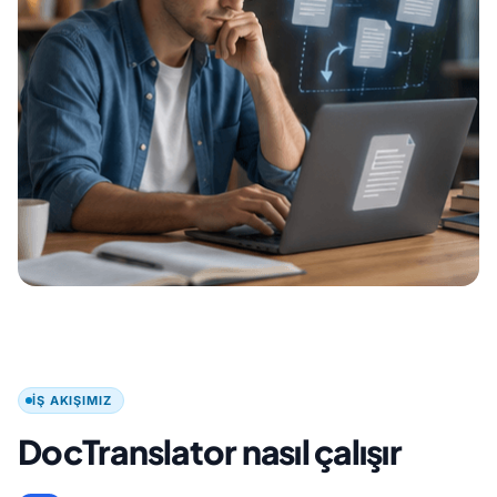
İŞ AKIŞIMIZ
DocTranslator nasıl çalışır