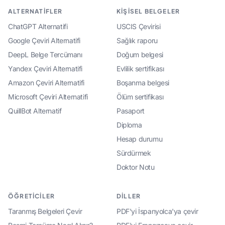
ALTERNATIFLER
KIŞISEL BELGELER
ChatGPT Alternatifi
USCIS Çevirisi
Google Çeviri Alternatifi
Sağlık raporu
DeepL Belge Tercümanı
Doğum belgesi
Yandex Çeviri Alternatifi
Evlilik sertifikası
Amazon Çeviri Alternatifi
Boşanma belgesi
Microsoft Çeviri Alternatifi
Ölüm sertifikası
QuillBot Alternatif
Pasaport
Diploma
Hesap durumu
Sürdürmek
Doktor Notu
ÖĞRETICILER
DILLER
Taranmış Belgeleri Çevir
PDF'yi İspanyolca'ya çevir