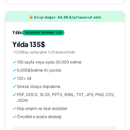
🎉 En iyi değer: 44,88 $/yıl tasarruf edin
Yıllık
TASARRUF EDİRMEK %25
Yılda 135$
~11,25$/ay, aylıka göre %25 tasarruf edin
100 sayfa veya ayda 30.000 kelime
0,005$/kelime AI çevirisi
120+ dil
Sınırsız dosya depolama
PDF, DOCX, XLSX, PPTX, IDML, TXT, JPG, PNG, CSV,
JSON
Ekip erişimi ve özel sözlükler
Öncelikli e-posta desteği