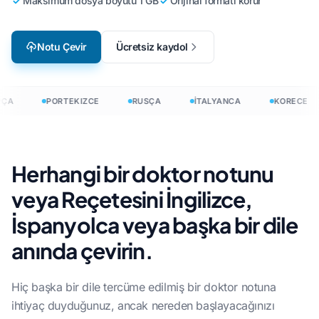
Maksimum dosya boyutu 1 GB
Orijinal formatı korur
Notu Çevir
Ücretsiz kaydol
ÇA
PORTEKIZCE
RUSÇA
İTALYANCA
KORECE
Herhangi bir doktor notunu
veya Reçetesini İngilizce,
İspanyolca veya başka bir dile
anında çevirin.
Hiç başka bir dile tercüme edilmiş bir doktor notuna
ihtiyaç duyduğunuz, ancak nereden başlayacağınızı