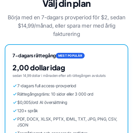
Välj din plan
Börja med en 7-dagars provperiod för $2, sedan
$14,99/månad, eller spara mer med årlig
fakturering
7-dagars rättegång
MEST POPULÄR
2,00 dollar idag
sedan 14,99 dollar i månaden efter att rättegången avslutats
7-dagars full access-provperiod
Rättegångsgräns: 10 sidor eller 3 000 ord
$0,005/ord AI översättning
120+ språk
PDF, DOCX, XLSX, PPTX, IDML, TXT, JPG, PNG, CSV,
JSON