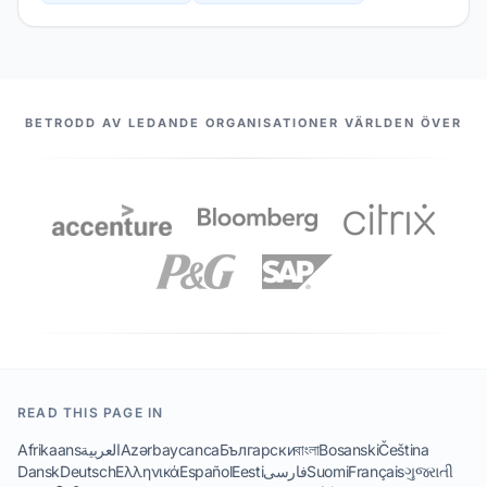
VÅRA PARTNERS
BETRODD AV LEDANDE ORGANISATIONER VÄRLDEN ÖVER
READ THIS PAGE IN
Afrikaans
العربية
Azərbaycanca
Български
বাংলা
Bosanski
Čeština
Dansk
Deutsch
Ελληνικά
Español
Eesti
فارسی
Suomi
Français
ગુજરાતી