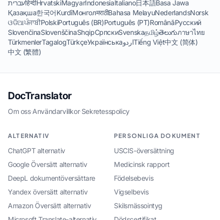
עברית
हिन्दी
Hrvatski
Magyar
Indonesia
Italiano
日本語
Basa Jawa
Қазақша
한국어
Kurdî
Монгол
मराठी
Bahasa Melayu
Nederlands
Norsk
ଓଡିଆ
ਪੰਜਾਬੀ
Polski
Português (BR)
Português (PT)
Română
Русский
Slovenčina
Slovenščina
Shqip
Српски
Svenska
தமிழ்
తెలుగు
ภาษาไทย
Türkmenler
Tagalog
Türkçe
Українська
اردو
Tiếng Việt
中文 (简体)
中文 (繁體)
DocTranslator
Om oss
·
Användarvillkor
·
Sekretesspolicy
ALTERNATIV
PERSONLIGA DOKUMENT
ChatGPT alternativ
USCIS-översättning
Google Översätt alternativ
Medicinsk rapport
DeepL dokumentöversättare
Födelsebevis
Yandex översätt alternativ
Vigselbevis
Amazon Översätt alternativ
Skilsmässointyg
Microsoft Translate-alternativ
Dödscertifikat