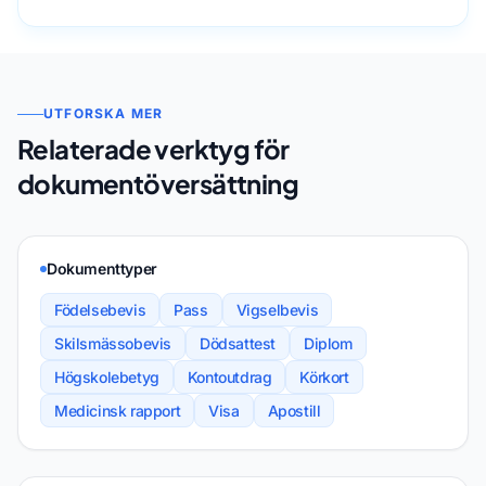
UTFORSKA MER
Relaterade verktyg för
dokumentöversättning
Dokumenttyper
Födelsebevis
Pass
Vigselbevis
Skilsmässobevis
Dödsattest
Diplom
Högskolebetyg
Kontoutdrag
Körkort
Medicinsk rapport
Visa
Apostill