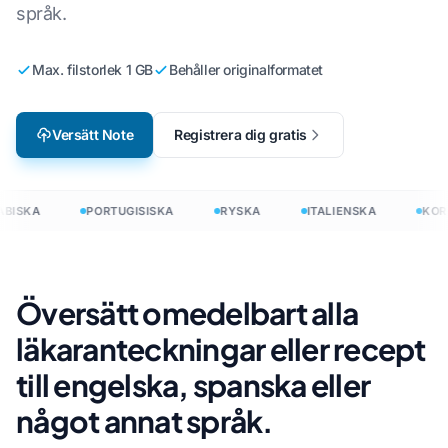
språk.
Max. filstorlek 1 GB
Behåller originalformatet
Versätt Note
Registrera dig gratis
BISKA
PORTUGISISKA
RYSKA
ITALIENSKA
KORE
Översätt omedelbart alla
läkaranteckningar eller recept
till engelska, spanska eller
något annat språk.