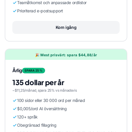
Teamåtkomst och anpassade ordlistor
Prioriterad e-postsupport
Kom igång
🎉 Mest prisvärt: spara $44,88/år
Årlig
SPARA 25 %
135 dollar per år
~$11,25/månad, spara 25% vs månadsvis
100 sidor eller 30 000 ord per månad
$0,005/ord AI översättning
120+ språk
Obegränsad fillagring