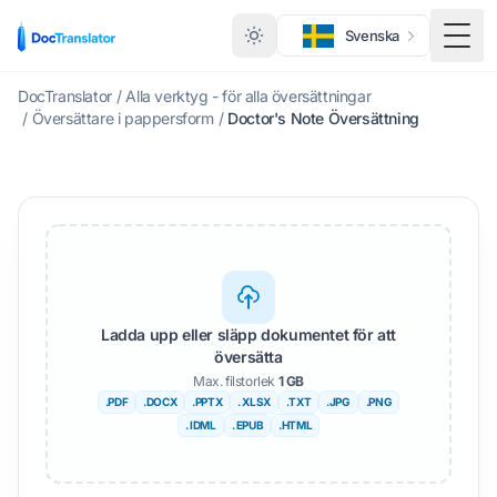
Svenska
Växl
DocTranslator
/
Alla verktyg - för alla översättningar
/
Översättare i pappersform
/
Doctor's Note Översättning
Ladda upp eller släpp dokumentet för att
översätta
Max. filstorlek
1 GB
.PDF
.DOCX
.PPTX
. XLSX
.TXT
.JPG
.PNG
. IDML
. EPUB
.HTML