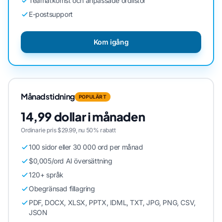
Teamåtkomst och anpassade ordlistor
E-postsupport
Kom igång
Månadstidning
POPULÄRT
14,99 dollar i månaden
Ordinarie pris $29.99, nu 50% rabatt
100 sidor eller 30 000 ord per månad
$0,005/ord AI översättning
120+ språk
Obegränsad fillagring
PDF, DOCX, XLSX, PPTX, IDML, TXT, JPG, PNG, CSV,
JSON