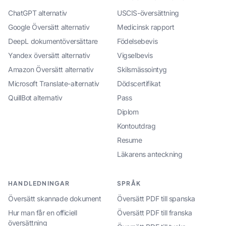
ChatGPT alternativ
USCIS-översättning
Google Översätt alternativ
Medicinsk rapport
DeepL dokumentöversättare
Födelsebevis
Yandex översätt alternativ
Vigselbevis
Amazon Översätt alternativ
Skilsmässointyg
Microsoft Translate-alternativ
Dödscertifikat
QuillBot alternativ
Pass
Diplom
Kontoutdrag
Resume
Läkarens anteckning
HANDLEDNINGAR
SPRÅK
Översätt skannade dokument
Översätt PDF till spanska
Hur man får en officiell
Översätt PDF till franska
översättning