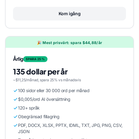
Kom igång
🎉 Mest prisvärt: spara $44,88/år
Årlig
SPARA 25 %
135 dollar per år
~$11,25/månad, spara 25% vs månadsvis
100 sidor eller 30 000 ord per månad
$0,005/ord AI översättning
120+ språk
Obegränsad fillagring
PDF, DOCX, XLSX, PPTX, IDML, TXT, JPG, PNG, CSV,
JSON