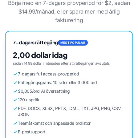
Börja med en 7-dagars provperiod för $2, sedan
$14,99/månad, eller spara mer med årlig
fakturering
7-dagars rättegång
MEST POPULÄR
2,00 dollar idag
sedan 14,99 dollar i månaden efter att rättegången avslutats
7-dagars full access-provperiod
Rättegångsgräns: 10 sidor eller 3 000 ord
$0,005/ord AI översättning
120+ språk
PDF, DOCX, XLSX, PPTX, IDML, TXT, JPG, PNG, CSV,
JSON
Teamåtkomst och anpassade ordlistor
E-postsupport