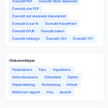
Översätt PDF
Översätt Word-dokument
Översätt stor PDF
Översätt det skannade dokumentet
Översätt Excel-fil
Översätt PowerPoint
Översätt EPUB
Översätt boken
Översätt InDesign
Översätt CSV
Översätt TXT
Dokumenttyper
Födelsebevis
Pass
Vigselbevis
Skilsmässobevis
Dödsattest
Diplom
Högskolebetyg
Kontoutdrag
Körkort
Medicinsk rapport
Visa
Apostill