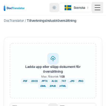
Svenska
Växl
DocTranslator
/
Tillverkningsindustriöversättning
Ladda upp eller släpp dokument för
översättning
Max. filstorlek
1 GB
.PDF
.DOCX
.PPTX
.XLSX
.TXT
.JPG
.PNG
.IDML
.EPUB
.HTML