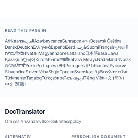
READ THIS PAGE IN
Afrikaans
العربية
Azərbaycanca
Български
বাংলা
Bosanski
Čeština
Dansk
Deutsch
Ελληνικά
Español
Eesti
فارسی
Suomi
Français
ગુજરાતી
עברית
हिन्दी
Hrvatski
Magyar
Indonesia
Italiano
日本語
Basa Jawa
Қазақша
한국어
Kurdî
Монгол
मराठी
Bahasa Melayu
Nederlands
Norsk
ଓଡିଆ
ਪੰਜਾਬੀ
Polski
Português (BR)
Português (PT)
Română
Русский
Slovenčina
Slovenščina
Shqip
Српски
Svenska
தமிழ்
తెలుగు
ภาษาไทย
Türkmenler
Tagalog
Türkçe
Українська
اردو
Tiếng Việt
中文 (简体)
中文 (繁體)
DocTranslator
Om oss
·
Användarvillkor
·
Sekretesspolicy
ALTERNATIV
PERSONLIGA DOKUMENT