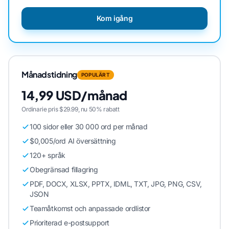
Kom igång
Månadstidning
POPULÄRT
14,99 USD/månad
Ordinarie pris $29.99, nu 50% rabatt
100 sidor eller 30 000 ord per månad
$0,005/ord AI översättning
120+ språk
Obegränsad fillagring
PDF, DOCX, XLSX, PPTX, IDML, TXT, JPG, PNG, CSV,
JSON
Teamåtkomst och anpassade ordlistor
Prioriterad e-postsupport