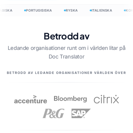
BISKA
PORTUGISISKA
RYSKA
ITALIENSKA
KOR
Betrodd av
Ledande organisationer runt om i världen litar på
Doc Translator
VÅRA PARTNERS
BETRODD AV LEDANDE ORGANISATIONER VÄRLDEN ÖVER