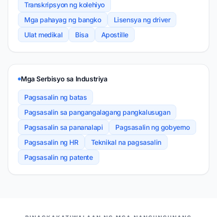
Transkripsyon ng kolehiyo
Mga pahayag ng bangko
Lisensya ng driver
Ulat medikal
Bisa
Apostille
Mga Serbisyo sa Industriya
Pagsasalin ng batas
Pagsasalin sa pangangalagang pangkalusugan
Pagsasalin sa pananalapi
Pagsasalin ng gobyerno
Pagsasalin ng HR
Teknikal na pagsasalin
Pagsasalin ng patente
ANG AMING MGA KASOSYO