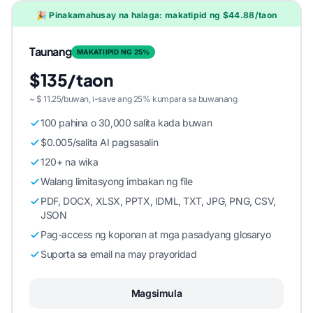
🎉 Pinakamahusay na halaga: makatipid ng $44.88/taon
Taunang
MAKATIIPID NG 25%
$135/taon
~ $ 11.25/buwan, i-save ang 25% kumpara sa buwanang
100 pahina o 30,000 salita kada buwan
$0.005/salita AI pagsasalin
120+ na wika
Walang limitasyong imbakan ng file
PDF, DOCX, XLSX, PPTX, IDML, TXT, JPG, PNG, CSV,
JSON
Pag-access ng koponan at mga pasadyang glosaryo
Suporta sa email na may prayoridad
Magsimula