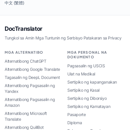
中文 (繁體)
DocTranslator
Tungkol sa Amin
·
Mga Tuntunin ng Serbisyo
·
Patakaran sa Privacy
MGA ALTERNATIBO
MGA PERSONAL NA
DOKUMENTO
Alternatibong ChatGPT
Pagsasalin ng USCIS
Alternatibong Google Translate
Ulat na Medikal
Tagasalin ng DeepL Document
Sertipiko ng kapanganakan
Alternatibong Pagsasalin ng
Sertipiko ng Kasal
Yandex
Sertipiko ng Diborsiyo
Alternatibong Pagsasalin ng
Amazon
Sertipiko ng Kamatayan
Alternatibong Microsoft
Pasaporte
Translate
Diploma
Alternatibong QuillBot