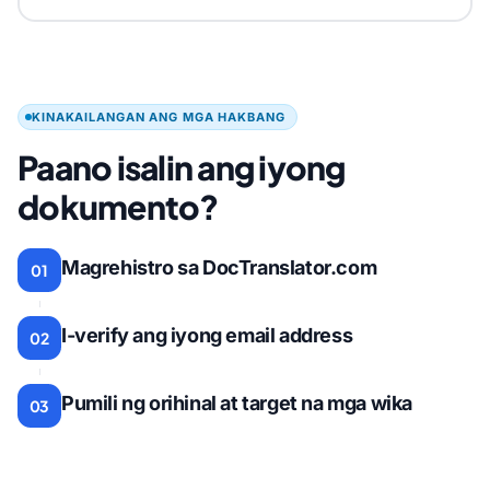
KINAKAILANGAN ANG MGA HAKBANG
Paano isalin ang iyong
dokumento?
Magrehistro sa DocTranslator.com
01
I-verify ang iyong email address
02
Pumili ng orihinal at target na mga wika
03