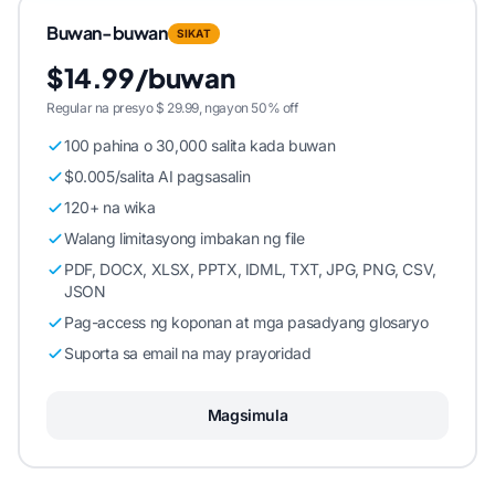
Buwan-buwan
SIKAT
$14.99/buwan
Regular na presyo $ 29.99, ngayon 50% off
100 pahina o 30,000 salita kada buwan
$0.005/salita AI pagsasalin
120+ na wika
Walang limitasyong imbakan ng file
PDF, DOCX, XLSX, PPTX, IDML, TXT, JPG, PNG, CSV,
JSON
Pag-access ng koponan at mga pasadyang glosaryo
Suporta sa email na may prayoridad
Magsimula