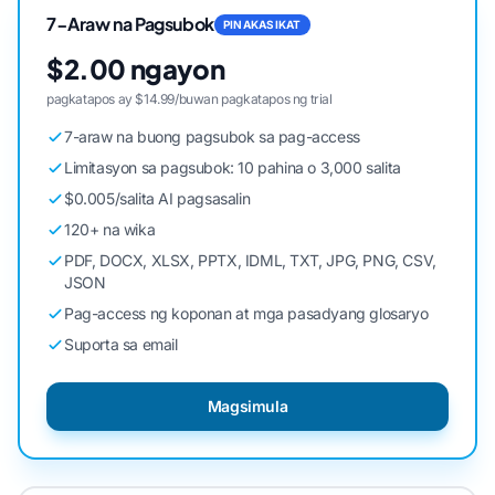
7-Araw na Pagsubok
PINAKASIKAT
$2.00 ngayon
pagkatapos ay $14.99/buwan pagkatapos ng trial
7-araw na buong pagsubok sa pag-access
Limitasyon sa pagsubok: 10 pahina o 3,000 salita
$0.005/salita AI pagsasalin
120+ na wika
PDF, DOCX, XLSX, PPTX, IDML, TXT, JPG, PNG, CSV,
JSON
Pag-access ng koponan at mga pasadyang glosaryo
Suporta sa email
Magsimula