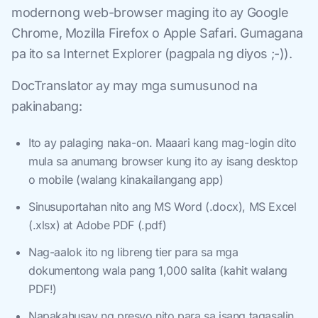
modernong web-browser maging ito ay Google
Chrome, Mozilla Firefox o Apple Safari. Gumagana
pa ito sa Internet Explorer (pagpala ng diyos ;-)).
DocTranslator ay may mga sumusunod na
pakinabang:
Ito ay palaging naka-on. Maaari kang mag-login dito
mula sa anumang browser kung ito ay isang desktop
o mobile (walang kinakailangang app)
Sinusuportahan nito ang MS Word (.docx), MS Excel
(.xlsx) at Adobe PDF (.pdf)
Nag-aalok ito ng libreng tier para sa mga
dokumentong wala pang 1,000 salita (kahit walang
PDF!)
Napakahusay ng presyo nito para sa isang tagasalin