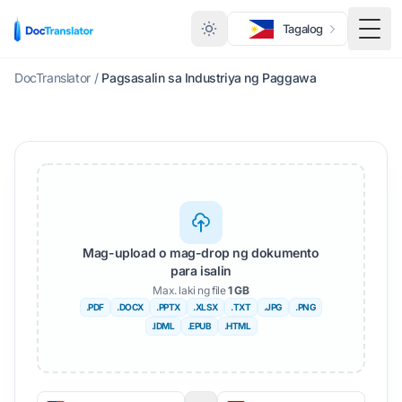
Tagalog
I-to
DocTranslator
/
Pagsasalin sa Industriya ng Paggawa
Mag-upload o mag-drop ng dokumento
para isalin
Max. laki ng file
1 GB
.PDF
.DOCX
.PPTX
.XLSX
.TXT
.JPG
.PNG
.IDML
.EPUB
.HTML