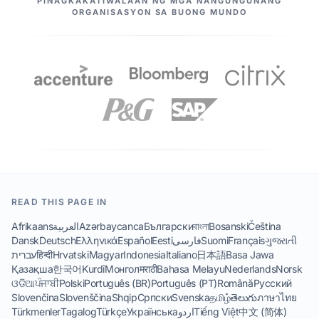
PINAGKAKATIWALAAN NG MGA NANGUNGUNANG
ORGANISASYON SA BUONG MUNDO
READ THIS PAGE IN
Afrikaans
العربية
Azərbaycanca
Български
বাংলা
Bosanski
Čeština
Dansk
Deutsch
Ελληνικά
Español
Eesti
فارسی
Suomi
Français
ગુજરાતી
עברית
हिन्दी
Hrvatski
Magyar
Indonesia
Italiano
日本語
Basa Jawa
Қазақша
한국어
Kurdî
Монгол
मराठी
Bahasa Melayu
Nederlands
Norsk
ଓଡିଆ
ਪੰਜਾਬੀ
Polski
Português (BR)
Português (PT)
Română
Русский
Slovenčina
Slovenščina
Shqip
Српски
Svenska
தமிழ்
తెలుగు
ภาษาไทย
Türkmenler
Tagalog
Türkçe
Українська
اردو
Tiếng Việt
中文 (简体)