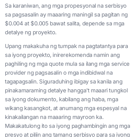
Sa karaniwan, ang mga propesyonal na serbisyo
sa pagsasalin ay maaaring maningil sa pagitan ng
$0.004 at $0.005 bawat salita, depende sa mga
detalye ng proyekto.
Upang makakuha ng tumpak na pagtatantya para
sa iyong proyekto, inirerekomenda namin ang
paghiling ng mga quote mula sa ilang mga service
provider ng pagsasalin o mga indibidwal na
tagapagsalin. Siguraduhing ibigay sa kanila ang
pinakamaraming detalye hangga't maaari tungkol
sa iyong dokumento, kabilang ang haba, mga
wikang kasangkot, at anumang mga espesyal na
kinakailangan na maaaring mayroon ka.
Makakatulong ito sa iyong paghambingin ang mga
presyo at piliin ang tamang serbisyo para sa iyong