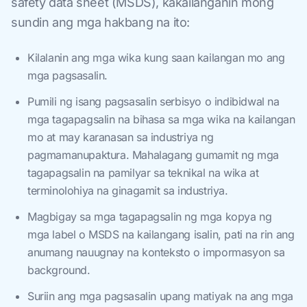
safety data sheet (MSDS), kakailanganin mong
sundin ang mga hakbang na ito:
Kilalanin ang mga wika kung saan kailangan mo ang
mga pagsasalin.
Pumili ng isang pagsasalin serbisyo o indibidwal na
mga tagapagsalin na bihasa sa mga wika na kailangan
mo at may karanasan sa industriya ng
pagmamanupaktura. Mahalagang gumamit ng mga
tagapagsalin na pamilyar sa teknikal na wika at
terminolohiya na ginagamit sa industriya.
Magbigay sa mga tagapagsalin ng mga kopya ng
mga label o MSDS na kailangang isalin, pati na rin ang
anumang nauugnay na konteksto o impormasyon sa
background.
Suriin ang mga pagsasalin upang matiyak na ang mga