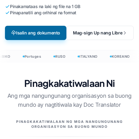
Pinakamataas na laki ng file na 1 GB
Pinapanatili ang orihinal na format
Isalin ang dokumento
Mag-sign Up nang Libre
BIKO
Portuges
RUSO
ITALYANO
KOREANO
Pinagkakatiwalaan Ni
Ang mga nangungunang organisasyon sa buong
mundo ay nagtitiwala kay Doc Translator
ANG AMING MGA KASOSYO
PINAGKAKATIWALAAN NG MGA NANGUNGUNANG
ORGANISASYON SA BUONG MUNDO