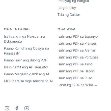
Pahayag ng Bangko
Ipagpatuloy
Tala ng Doktor
MGA TUTORIAL
MGA WIKA
Isalin ang mga Na-scan na
Isalin ang PDF sa Espanyol
Dokumento
Isalin ang PDF sa Pranses
Paano Kumuha ng Opisyal na
Isalin ang PDF sa Aleman
Pagsasalin
Isalin ang PDF sa Portuges
Paano Isalin ang Buong PDF
Isalin ang PDF sa Tsino
Isalin gamit ang AI Translator
Isalin ang PDF sa Hapon
Paano Magsalin gamit ang AI
Isalin ang PDF sa Ruso
MCP para sa mga Ahente ng AI
Lahat ng 120+ na Wika →