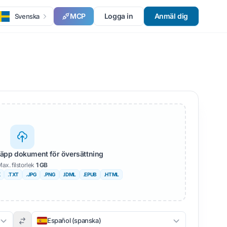
MCP
Logga in
Anmäl dig
Svenska
läpp dokument för översättning
ax. filstorlek
1 GB
X
.TXT
.JPG
.PNG
.IDML
.EPUB
.HTML
Español (spanska)