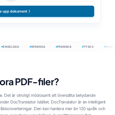
a upp dokument
NGELSKA
SPANSKA
FRANSKA
TYSKA
KINESISK
tora PDF-filer?
itt
de. Det är otroligt mödosamt att översätta betydande
der DocTranslator istället. DocTranslator är en intelligent
råkkonverteringar. Den kan hantera mer än 120 språk och