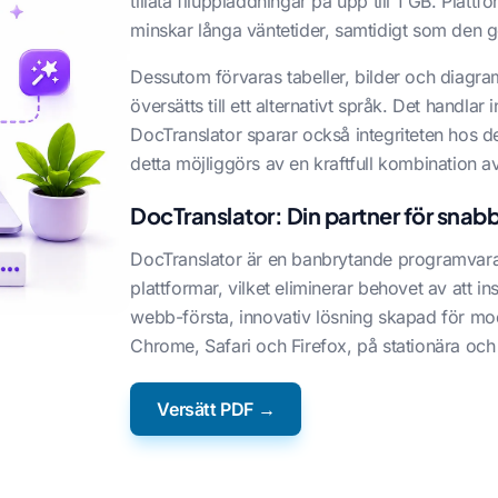
tillåta filuppladdningar på upp till 1 GB. Plat
minskar långa väntetider, samtidigt som den g
Dessutom förvaras tabeller, bilder och diagra
översätts till ett alternativt språk. Det handla
DocTranslator sparar också integriteten hos de 
detta möjliggörs av en kraftfull kombination 
DocTranslator: Din partner för snabba
DocTranslator är en banbrytande programvara f
plattformar, vilket eliminerar behovet av att i
webb-första, innovativ lösning skapad för m
Chrome, Safari och Firefox, på stationära och
Versätt PDF →