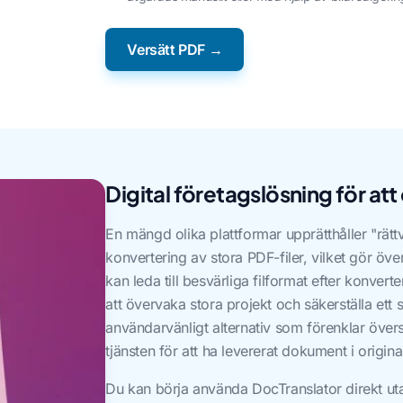
Versätt PDF →
Digital företagslösning för at
En mängd olika plattformar upprätthåller "rät
konvertering av stora PDF-filer, vilket gör ö
kan leda till besvärliga filformat efter konve
att övervaka stora projekt och säkerställa ett
användarvänligt alternativ som förenklar över
tjänsten för att ha levererat dokument i origina
Du kan börja använda DocTranslator direkt uta