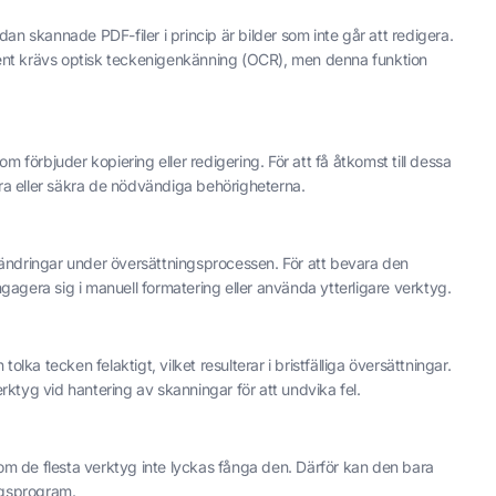
an skannade PDF-filer i princip är bilder som inte går att redigera.
ent krävs optisk teckenigenkänning (OCR), men denna funktion
m förbjuder kopiering eller redigering. För att få åtkomst till dessa
ara eller säkra de nödvändiga behörigheterna.
ändringar under översättningsprocessen. För att bevara den
agera sig i manuell formatering eller använda ytterligare verktyg.
olka tecken felaktigt, vilket resulterar i bristfälliga översättningar.
ktyg vid hantering av skanningar för att undvika fel.
som de flesta verktyg inte lyckas fånga den. Därför kan den bara
ngsprogram.