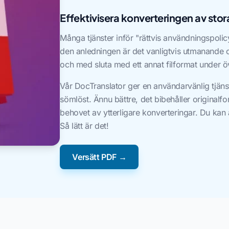
Effektivisera konverteringen av stora 
Många tjänster inför "rättvis användningspolicy
den anledningen är det vanligtvis utmanande oc
och med sluta med ett annat filformat under ö
Vår DocTranslator ger en användarvänlig tjäns
sömlöst. Ännu bättre, det bibehåller originalf
behovet av ytterligare konverteringar. Du kan
Så lätt är det!
Versätt PDF →