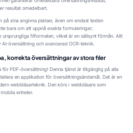
tformen garanterar omedelbara översättningsresultat,
er resultat omedelbart.
m på sina angivna platser, även om endast texten
r inte bara om att uppnå exakta formuleringar;
ursprungliga filformaten, vilket är en sällsynt förmån. Allt
av AI-översättning och avancerad OCR-teknik.
, korrekta översättningar av stora filer
ör PDF-översättning! Denna tjänst är tillgänglig på alla
nstallera en applikation för översättningsändamål. Det är en
odern webbläsarteknik. Den körs i webbläsare som
 mobila enheter.