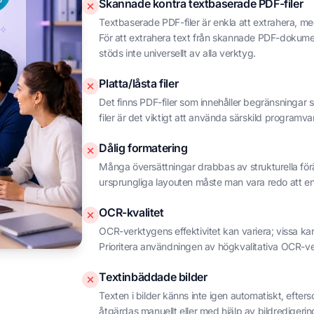
Skannade kontra textbaserade PDF-filer
Textbaserade PDF-filer är enkla att extrahera, med
För att extrahera text från skannade PDF-dokum
stöds inte universellt av alla verktyg.
Platta/låsta filer
Det finns PDF-filer som innehåller begränsningar so
filer är det viktigt att använda särskild programv
Dålig formatering
Många översättningar drabbas av strukturella för
ursprungliga layouten måste man vara redo att eng
OCR-kvalitet
OCR-verktygens effektivitet kan variera; vissa kan t
Prioritera användningen av högkvalitativa OCR-ver
Textinbäddade bilder
Texten i bilder känns inte igen automatiskt, efter
åtgärdas manuellt eller med hjälp av bildredigeri