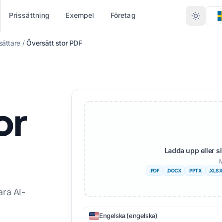
Prissättning
Exempel
Företag
sättare
/
Översätt stor PDF
KONVERTERA EFTER
TER FILTYP
ANDRA SPRÅK
FLER SPRÅK
FORMAT
 (.DOCX)
PDF till DOCX
Nej
Afrikanska
or
)
PDF till TXT
Bengaliska
Svenska
PT)
InDesign till PDF
Urdu
Hebreiska
TX
XLSX till PDF
Norska
Serbiska
Ladda upp eller s
M
IDML)
TXT till XLSX
Marathi
Slovenska
.PDF
.DOCX
.PPTX
.XLS
re
JPG till PDF
Telugu
Swahili
ra AI-
ttare
JPEG till PDF
Tamil
Amhariska
Engelska (engelska)
ler
PNG till PDF
Turkiska
Albanska