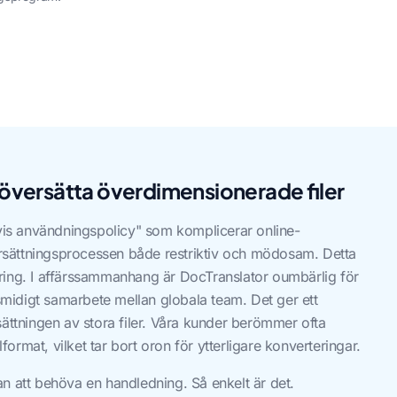
t översätta överdimensionerade filer
tvis användningspolicy" som komplicerar online-
versättningsprocessen både restriktiv och mödosam. Detta
rtering. I affärssammanhang är DocTranslator oumbärlig för
 smidigt samarbete mellan globala team. Det ger ett
sättningen av stora filer. Våra kunder berömmer ofta
lformat, vilket tar bort oron för ytterligare konverteringar.
n att behöva en handledning. Så enkelt är det.