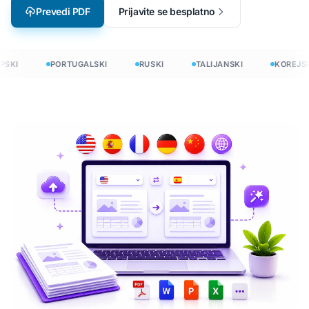
Prevedi PDF
Prijavite se besplatno
SKI
PORTUGALSKI
RUSKI
TALIJANSKI
KOREJSK