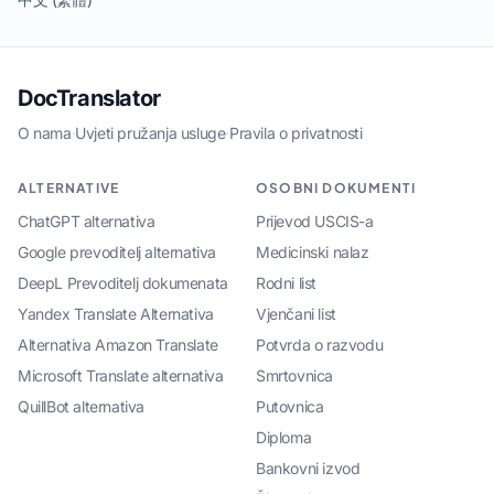
DocTranslator
O nama
·
Uvjeti pružanja usluge
·
Pravila o privatnosti
ALTERNATIVE
OSOBNI DOKUMENTI
ChatGPT alternativa
Prijevod USCIS-a
Google prevoditelj alternativa
Medicinski nalaz
DeepL Prevoditelj dokumenata
Rodni list
Yandex Translate Alternativa
Vjenčani list
Alternativa Amazon Translate
Potvrda o razvodu
Microsoft Translate alternativa
Smrtovnica
QuillBot alternativa
Putovnica
Diploma
Bankovni izvod