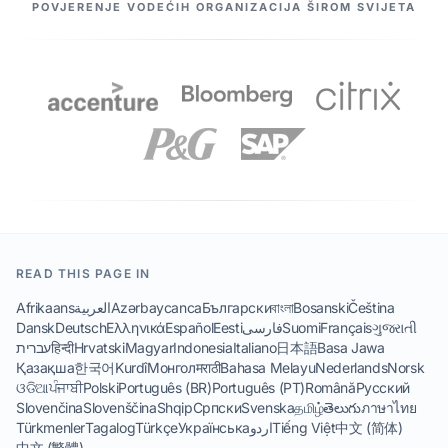
NAŠI PARTNERI
POVJERENJE VODEĆIH ORGANIZACIJA ŠIROM SVIJETA
READ THIS PAGE IN
Afrikaans
العربية
Azərbaycanca
Български
বাংলা
Bosanski
Čeština
Dansk
Deutsch
Ελληνικά
Español
Eesti
فارسی
Suomi
Français
ગુજરાતી
עברית
हिन्दी
Hrvatski
Magyar
Indonesia
Italiano
日本語
Basa Jawa
Қазақша
한국어
Kurdî
Монгол
मराठी
Bahasa Melayu
Nederlands
Norsk
ଓଡିଆ
ਪੰਜਾਬੀ
Polski
Português (BR)
Português (PT)
Română
Русский
Slovenčina
Slovenščina
Shqip
Српски
Svenska
தமிழ்
తెలుగు
ภาษาไทย
Türkmenler
Tagalog
Türkçe
Українська
اردو
Tiếng Việt
中文 (简体)
中文 (繁體)