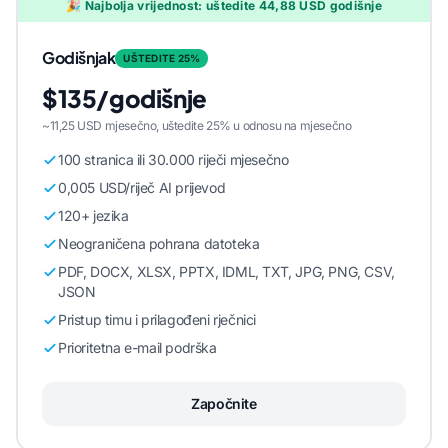
🎉 Najbolja vrijednost: uštedite 44,88 USD godišnje
Godišnjak
UŠTEDITE 25%
$135/godišnje
~11,25 USD mjesečno, uštedite 25% u odnosu na mjesečno
100 stranica ili 30.000 riječi mjesečno
0,005 USD/riječ AI prijevod
120+ jezika
Neograničena pohrana datoteka
PDF, DOCX, XLSX, PPTX, IDML, TXT, JPG, PNG, CSV,
JSON
Pristup timu i prilagođeni rječnici
Prioritetna e-mail podrška
Započnite