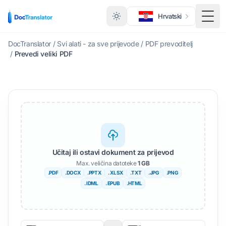
Hrvatski
Toggl
DocTranslator
/
Svi alati - za sve prijevode
/
PDF prevoditelj
/
Prevedi veliki PDF
Učitaj ili ostavi dokument za prijevod
Max. veličina datoteke
1 GB
.PDF
.DOCX
.PPTX
. XLSX
.TXT
.JPG
.PNG
. IDML
. EPUB
.HTML