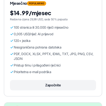
Mjesečno
POPULARNO
$14.99/mjesec
Redovna cijena 29,99 USD, sada 50% popusta
100 stranica ili 30.000 riječi mjesečno
0,005 USD/riječ AI prijevod
120+ jezika
Neograničena pohrana datoteka
PDF, DOCX, XLSX, PPTX, IDML, TXT, JPG, PNG, CSV,
JSON
Pristup timu i prilagođeni rječnici
Prioritetna e-mail podrška
Započnite