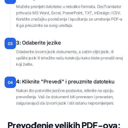
Možete prenijeti datoteke u nekoliko formata. DocTranslator
prihvaća MS Word, Excel, PowerPoint, TXT, InDesign i CSV.
Koristite značajku povlačenja i ispuštanja za umetanje PDF-a
ili ga preuzmite sa svog uređaja.
3:
Odaberite jezike
03
Odaberite izvorni jezik dokumenta, a zatim ciljni jezik. Ili
upišite jezik ili istražite našu kolekciju kako biste pronašli onaj
koji želite.
4:
Kliknite "Prevedi" i preuzmite datoteku
04
Nakon što potvrdite jezične postavke, kliknite na opciju
prevođenja. Vaš će dokument biti prenesen i preveden,
osiguravajući da izvorni jezik i stil ostanu nepromijenjeni.
Prevođenje velikih PDF-ova: