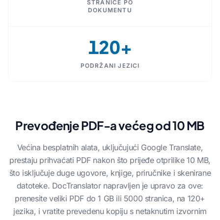
STRANICE PO
DOKUMENTU
120+
PODRŽANI JEZICI
Prevođenje PDF-a većeg od 10 MB
Većina besplatnih alata, uključujući Google Translate,
prestaju prihvaćati PDF nakon što prijeđe otprilike 10 MB,
što isključuje duge ugovore, knjige, priručnike i skenirane
datoteke. DocTranslator napravljen je upravo za ove:
prenesite veliki PDF do 1 GB ili 5000 stranica, na 120+
jezika, i vratite prevedenu kopiju s netaknutim izvornim