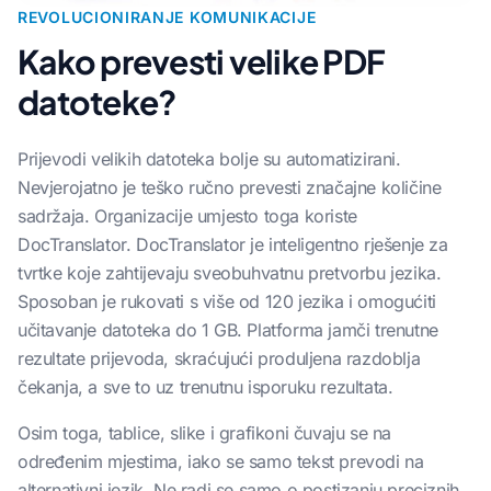
REVOLUCIONIRANJE KOMUNIKACIJE
Kako prevesti velike PDF
datoteke?
Prijevodi velikih datoteka bolje su automatizirani.
Nevjerojatno je teško ručno prevesti značajne količine
sadržaja. Organizacije umjesto toga koriste
DocTranslator. DocTranslator je inteligentno rješenje za
tvrtke koje zahtijevaju sveobuhvatnu pretvorbu jezika.
Sposoban je rukovati s više od 120 jezika i omogućiti
učitavanje datoteka do 1 GB. Platforma jamči trenutne
rezultate prijevoda, skraćujući produljena razdoblja
čekanja, a sve to uz trenutnu isporuku rezultata.
Osim toga, tablice, slike i grafikoni čuvaju se na
određenim mjestima, iako se samo tekst prevodi na
alternativni jezik. Ne radi se samo o postizanju preciznih