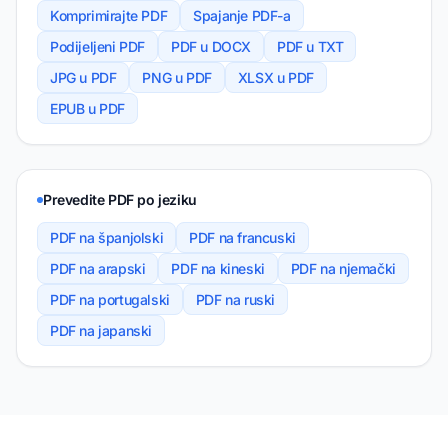
Komprimirajte PDF
Spajanje PDF-a
Podijeljeni PDF
PDF u DOCX
PDF u TXT
JPG u PDF
PNG u PDF
XLSX u PDF
EPUB u PDF
Prevedite PDF po jeziku
PDF na španjolski
PDF na francuski
PDF na arapski
PDF na kineski
PDF na njemački
PDF na portugalski
PDF na ruski
PDF na japanski