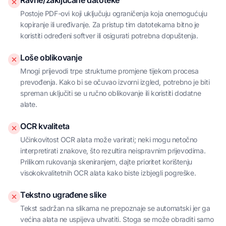
Ravne/zaključane datoteke
Postoje PDF-ovi koji uključuju ograničenja koja onemogućuju
kopiranje ili uređivanje. Za pristup tim datotekama bitno je
koristiti određeni softver ili osigurati potrebna dopuštenja.
Loše oblikovanje
Mnogi prijevodi trpe strukturne promjene tijekom procesa
prevođenja. Kako bi se očuvao izvorni izgled, potrebno je biti
spreman uključiti se u ručno oblikovanje ili koristiti dodatne
alate.
OCR kvaliteta
Učinkovitost OCR alata može varirati; neki mogu netočno
interpretirati znakove, što rezultira neispravnim prijevodima.
Prilikom rukovanja skeniranjem, dajte prioritet korištenju
visokokvalitetnih OCR alata kako biste izbjegli pogreške.
Tekstno ugrađene slike
Tekst sadržan na slikama ne prepoznaje se automatski jer ga
većina alata ne uspijeva uhvatiti. Stoga se može obraditi samo