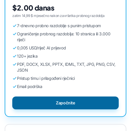
$2.00 danas
zatim 14,99 $ mjesečno nakon završetka probnog razdoblja
7-dnevno probno razdoblje s punim pristupom
Ograničenje probnog razdoblja: 10 stranica ili 3.000
riječi
0,005 USD/riječ AI prijevod
120+ jezika
PDF, DOCX, XLSX, PPTX, IDML, TXT, JPG, PNG, CSV,
JSON
Pristup timu i prilagođeni rječnici
Email podrška
Započnite