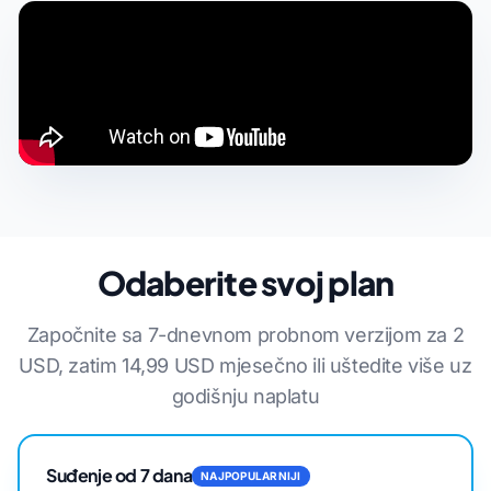
Odaberite svoj plan
Započnite sa 7-dnevnom probnom verzijom za 2
USD, zatim 14,99 USD mjesečno ili uštedite više uz
godišnju naplatu
Suđenje od 7 dana
NAJPOPULARNIJI