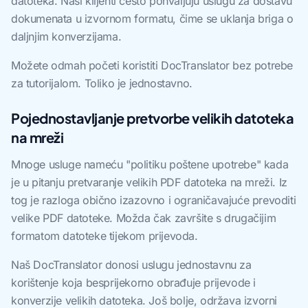
datoteka. Naši klijenti često pohvaljuju uslugu za dostavu
dokumenata u izvornom formatu, čime se uklanja briga o
daljnjim konverzijama.
Možete odmah početi koristiti DocTranslator bez potrebe
za tutorijalom. Toliko je jednostavno.
Pojednostavljanje pretvorbe velikih datoteka
na mreži
Mnoge usluge nameću "politiku poštene upotrebe" kada
je u pitanju pretvaranje velikih PDF datoteka na mreži. Iz
tog je razloga obično izazovno i ograničavajuće prevoditi
velike PDF datoteke. Možda čak završite s drugačijim
formatom datoteke tijekom prijevoda.
Naš DocTranslator donosi uslugu jednostavnu za
korištenje koja besprijekorno obrađuje prijevode i
konverzije velikih datoteka. Još bolje, održava izvorni