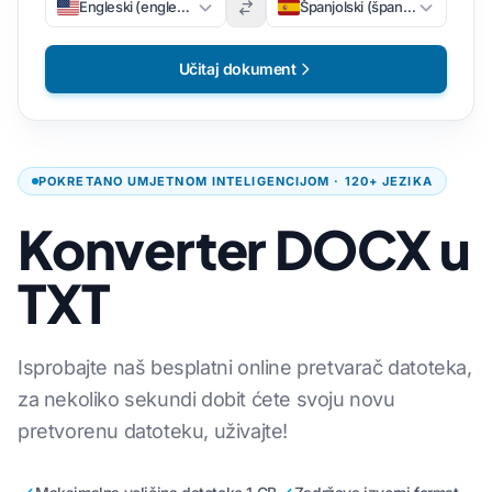
Engleski (engleski)
Španjolski (španjolski)
Učitaj dokument
POKRETANO UMJETNOM INTELIGENCIJOM · 120+ JEZIKA
Konverter DOCX u
TXT
Isprobajte naš besplatni online pretvarač datoteka,
za nekoliko sekundi dobit ćete svoju novu
pretvorenu datoteku, uživajte!