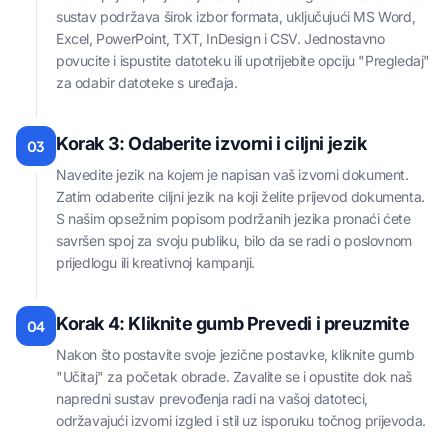
sustav podržava širok izbor formata, uključujući MS Word,
Excel, PowerPoint, TXT, InDesign i CSV. Jednostavno
povucite i ispustite datoteku ili upotrijebite opciju "Pregledaj"
za odabir datoteke s uređaja.
Korak 3: Odaberite izvorni i ciljni jezik
03
Navedite jezik na kojem je napisan vaš izvorni dokument.
Zatim odaberite ciljni jezik na koji želite prijevod dokumenta.
S našim opsežnim popisom podržanih jezika pronaći ćete
savršen spoj za svoju publiku, bilo da se radi o poslovnom
prijedlogu ili kreativnoj kampanji.
Korak 4: Kliknite gumb Prevedi i preuzmite
04
Nakon što postavite svoje jezične postavke, kliknite gumb
"Učitaj" za početak obrade. Zavalite se i opustite dok naš
napredni sustav prevođenja radi na vašoj datoteci,
održavajući izvorni izgled i stil uz isporuku točnog prijevoda.