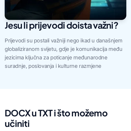
Jesu li prijevodi doista važni?
Prijevodi su postali važniji nego ikad u današnjem
globaliziranom svijetu, gdje je komunikacija među
jezicima ključna za poticanje međunarodne
suradnje, poslovanja i kulturne razmjene
DOCX u TXT i što možemo
učiniti