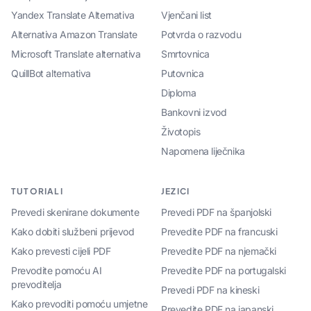
Yandex Translate Alternativa
Vjenčani list
Alternativa Amazon Translate
Potvrda o razvodu
Microsoft Translate alternativa
Smrtovnica
QuillBot alternativa
Putovnica
Diploma
Bankovni izvod
Životopis
Napomena liječnika
TUTORIALI
JEZICI
Prevedi skenirane dokumente
Prevedi PDF na španjolski
Kako dobiti službeni prijevod
Prevedite PDF na francuski
Kako prevesti cijeli PDF
Prevedite PDF na njemački
Prevodite pomoću AI
Prevedite PDF na portugalski
prevoditelja
Prevedi PDF na kineski
Kako prevoditi pomoću umjetne
Prevedite PDF na japanski