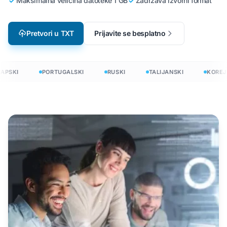
Maksimalna veličina datoteke 1 GB
Zadržava izvorni format
Pretvori u TXT
Prijavite se besplatno
APSKI
PORTUGALSKI
RUSKI
TALIJANSKI
KOREJS