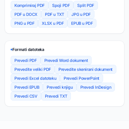
Komprimiraj PDF
Spoji PDF
Split PDF
PDF u DOCX
PDF u TXT
JPG u PDF
PNG u PDF
XLSX u PDF
EPUB u PDF
Formati datoteka
Prevedi PDF
Prevedi Word dokument
Prevedite veliki PDF
Prevedite skenirani dokument
Prevedi Excel datoteku
Prevedi PowerPoint
Prevedi EPUB
Prevedi knjigu
Prevedi InDesign
Prevedi CSV
Prevedi TXT