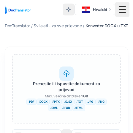
Hrvatski
Toggl
DocTranslator
/
Svi alati - za sve prijevode
/
Konverter DOCX u TXT
Prenesite ili ispustite dokument za
prijevod
Max. veličina datoteke
1 GB
.PDF
.DOCX
.PPTX
.XLSX
.TXT
.JPG
.PNG
.IDML
.EPUB
.HTML