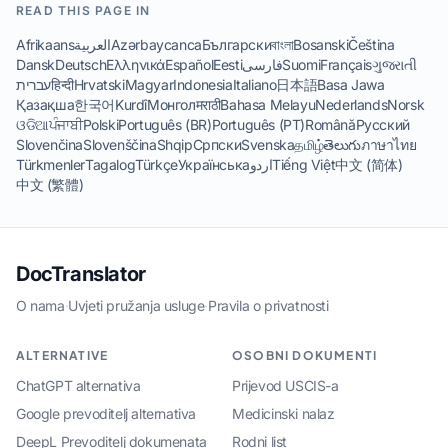
READ THIS PAGE IN
Afrikaans
العربية
Azərbaycanca
Български
বাংলা
Bosanski
Čeština
Dansk
Deutsch
Ελληνικά
Español
Eesti
فارسی
Suomi
Français
ગુજરાતી
עברית
हिन्दी
Hrvatski
Magyar
Indonesia
Italiano
日本語
Basa Jawa
Қазақша
한국어
Kurdî
Монгол
मराठी
Bahasa Melayu
Nederlands
Norsk
ଓଡିଆ
ਪੰਜਾਬੀ
Polski
Português (BR)
Português (PT)
Română
Русский
Slovenčina
Slovenščina
Shqip
Српски
Svenska
தமிழ்
తెలుగు
ภาษาไทย
Türkmenler
Tagalog
Türkçe
Українська
اردو
Tiếng Việt
中文 (简体)
中文 (繁體)
DocTranslator
O nama
·
Uvjeti pružanja usluge
·
Pravila o privatnosti
ALTERNATIVE
OSOBNI DOKUMENTI
ChatGPT alternativa
Prijevod USCIS-a
Google prevoditelj alternativa
Medicinski nalaz
DeepL Prevoditelj dokumenata
Rodni list