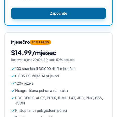
Započnite
Mjesečno
POPULARNO
$14.99/mjesec
Redovna cijena 29,99 USD, sada 50% popusta
100 stranica ili 30.000 riječi mjesečno
0,005 USD/riječ AI prijevod
120+ jezika
Neograničena pohrana datoteka
PDF, DOCX, XLSX, PPTX, IDML, TXT, JPG, PNG, CSV,
JSON
Pristup timu i prilagođeni rječnici