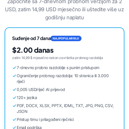
Započnite sa 7-dnevnom probnom verzijom za 2
USD, zatim 14,99 USD mjesečno ili uštedite više uz
godišnju naplatu
Suđenje od 7 dana
NAJPOPULARNIJI
$2.00 danas
zatim 14,99 $ mjesečno nakon završetka probnog razdoblja
7-dnevno probno razdoblje s punim pristupom
Ograničenje probnog razdoblja: 10 stranica ili 3.000
riječi
0,005 USD/riječ AI prijevod
120+ jezika
PDF, DOCX, XLSX, PPTX, IDML, TXT, JPG, PNG, CSV,
JSON
Pristup timu i prilagođeni rječnici
Email podrška