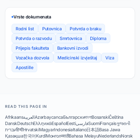
Vrste dokumenata
Rodni list
Putovnica
Potvrda o braku
Potvrda o razvodu
Smrtovnica
Diploma
Prijepis fakulteta
Bankovni izvodi
Vozačka dozvola
Medicinski izvještaj
Viza
Apostille
READ THIS PAGE IN
Afrikaans
العربية
Azərbaycanca
Български
বাংলা
Bosanski
Čeština
Dansk
Deutsch
Ελληνικά
Español
Eesti
فارسی
Suomi
Français
ગુજરાતી
עברית
हिन्दी
Hrvatski
Magyar
Indonesia
Italiano
日本語
Basa Jawa
Қазақша
한국어
Kurdî
Монгол
मराठी
Bahasa Melayu
Nederlands
Norsk