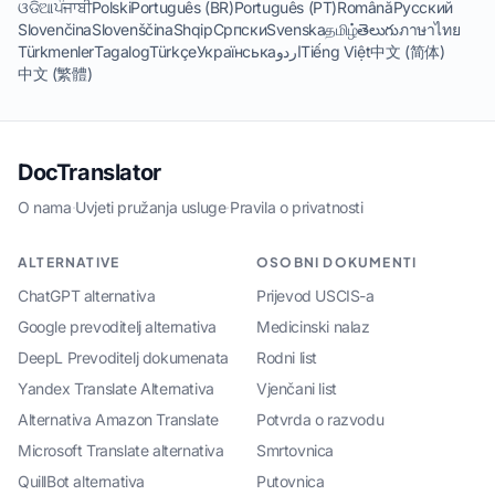
ଓଡିଆ
ਪੰਜਾਬੀ
Polski
Português (BR)
Português (PT)
Română
Русский
Slovenčina
Slovenščina
Shqip
Српски
Svenska
தமிழ்
తెలుగు
ภาษาไทย
Türkmenler
Tagalog
Türkçe
Українська
اردو
Tiếng Việt
中文 (简体)
中文 (繁體)
DocTranslator
O nama
·
Uvjeti pružanja usluge
·
Pravila o privatnosti
ALTERNATIVE
OSOBNI DOKUMENTI
ChatGPT alternativa
Prijevod USCIS-a
Google prevoditelj alternativa
Medicinski nalaz
DeepL Prevoditelj dokumenata
Rodni list
Yandex Translate Alternativa
Vjenčani list
Alternativa Amazon Translate
Potvrda o razvodu
Microsoft Translate alternativa
Smrtovnica
QuillBot alternativa
Putovnica