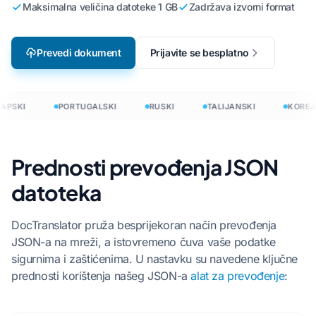
Maksimalna veličina datoteke 1 GB
Zadržava izvorni format
Prevedi dokument
Prijavite se besplatno
APSKI
PORTUGALSKI
RUSKI
TALIJANSKI
KOREJS
Prednosti prevođenja JSON
datoteka
DocTranslator pruža besprijekoran način prevođenja
JSON-a na mreži, a istovremeno čuva vaše podatke
sigurnima i zaštićenima. U nastavku su navedene ključne
prednosti korištenja našeg JSON-a
alat za prevođenje
: