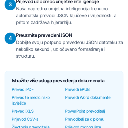
Prijevod uz pomoć umjetne inteligencije
3
Naša napredna umjetna inteligencija trenutno
automatski prevodi JSON ključeve i vrijednosti, a
pritom zadržava hijerarhiju.
Preuzmite prevedeni JSON
4
Dobijte svoju potpuno prevedenu JSON datoteku za
nekoliko sekundi, uz očuvano formatiranje i
strukturu.
Istražite više usluga prevođenja dokumenata
Prevedi PDF
Prevedi EPUB
Prevedite medicinsko
Prevedi Word dokumente
izvješće
Prevedi XLS
PowerPoint prevoditelj
Prijevod CSV-a
Prevoditelj za diplomu
Životopis prevoditelja
Prijevod rodnog lista