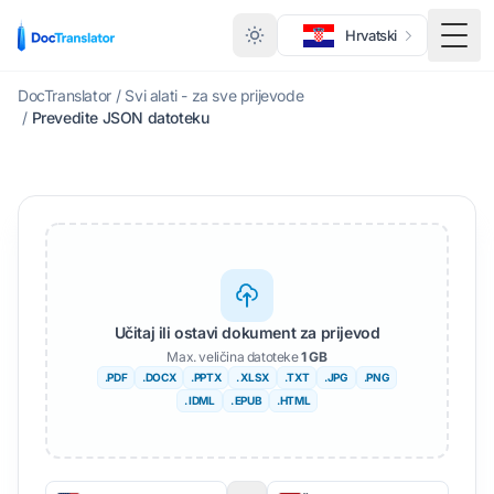
Hrvatski
Toggl
DocTranslator
/
Svi alati - za sve prijevode
/
Prevedite JSON datoteku
Učitaj ili ostavi dokument za prijevod
Max. veličina datoteke
1 GB
.PDF
.DOCX
.PPTX
. XLSX
.TXT
.JPG
.PNG
. IDML
. EPUB
.HTML