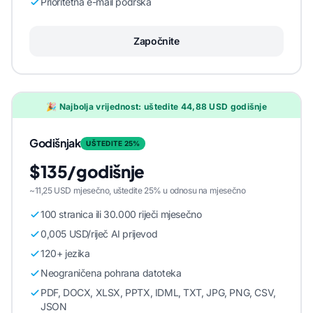
Prioritetna e-mail podrška
Započnite
🎉 Najbolja vrijednost: uštedite 44,88 USD godišnje
Godišnjak
UŠTEDITE 25%
$135/godišnje
~11,25 USD mjesečno, uštedite 25% u odnosu na mjesečno
100 stranica ili 30.000 riječi mjesečno
0,005 USD/riječ AI prijevod
120+ jezika
Neograničena pohrana datoteka
PDF, DOCX, XLSX, PPTX, IDML, TXT, JPG, PNG, CSV,
JSON