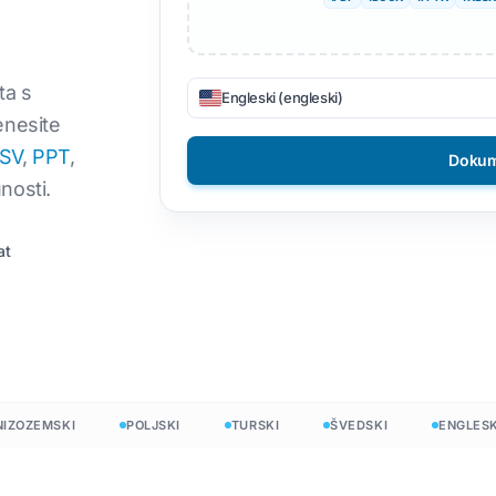
 datoteke
DOCX u TXT
Vijetnamski
Filipinski
ON
EPUB u PDF
Talijanski
Finski
ta s
Engleski (engleski)
enesite
elj
Polirati
Bugarski
SV
,
PPT
,
Dokum
i u InDesignu
Ukrajinski
Mađarski
nosti.
iječi
Latinski
Zulu
 programa
Češki
Joruba
at
Irski
Svih 120+ jezika →
ord Count
Hmong
Počnite besplatno
Počnite bespla
ZEMSKI
POLJSKI
TURSKI
ŠVEDSKI
ENGLESKI