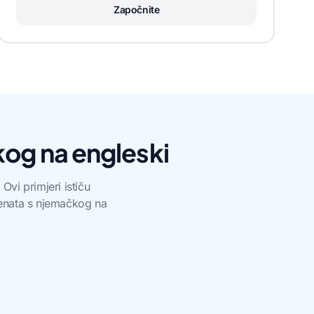
Započnite
kog na engleski
Ovi primjeri ističu
umenata s njemačkog na