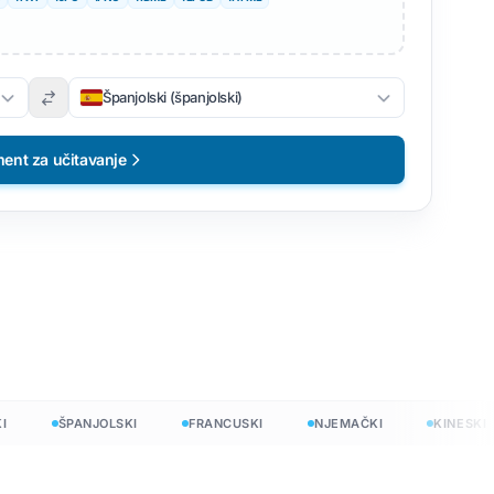
Španjolski (španjolski)
ent za učitavanje
tno
ŠPANJOLSKI
FRANCUSKI
NJEMAČKI
KINESKI