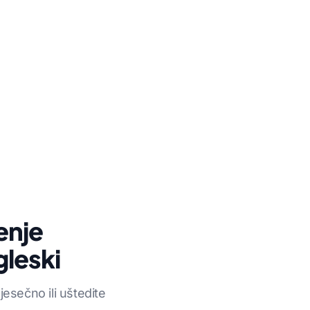
enje
leski
sečno ili uštedite