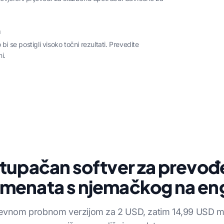
m
bi se postigli visoko točni rezultati. Prevedite
i.
stupačan softver za prevođ
menata s njemačkog na eng
evnom probnom verzijom za 2 USD, zatim 14,99 USD mje