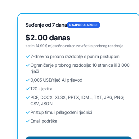
Suđenje od 7 dana
NAJPOPULARNIJI
$2.00 danas
zatim 14,99 $ mjesečno nakon završetka probnog razdoblja
7-dnevno probno razdoblje s punim pristupom
Ograničenje probnog razdoblja: 10 stranica ili 3.000
riječi
0,005 USD/riječ AI prijevod
120+ jezika
PDF, DOCX, XLSX, PPTX, IDML, TXT, JPG, PNG,
CSV, JSON
Pristup timu i prilagođeni rječnici
Email podrška