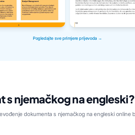
Pogledajte sve primjere prijevoda →
t s njemačkog na engleski?
vođenje dokumenta s njemačkog na engleski online bez g