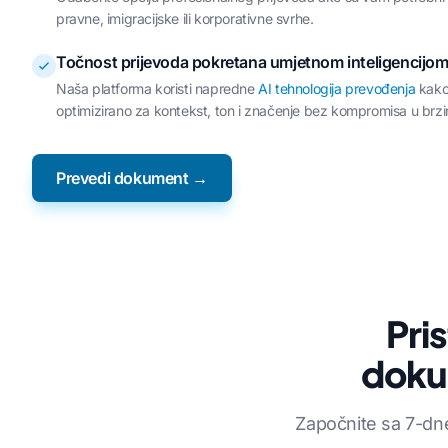
pravne, imigracijske ili korporativne svrhe.
Točnost prijevoda pokretana umjetnom inteligencijo
Naša platforma koristi napredne
AI tehnologija prevođenja
kako 
optimizirano za kontekst, ton i značenje bez kompromisa u brzin
Prevedi dokument →
Pri
doku
Započnite sa 7-dn