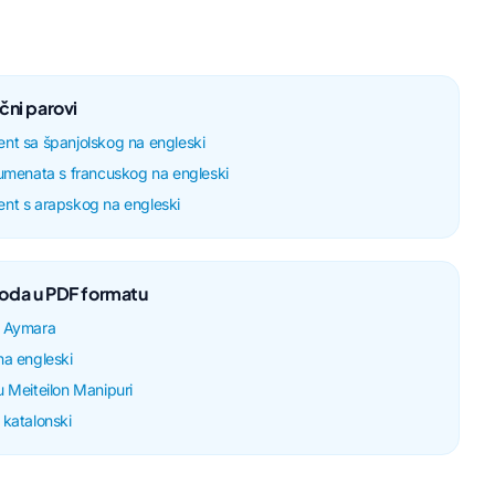
ični parovi
nt sa španjolskog na engleski
kumenata s francuskog na engleski
nt s arapskog na engleski
voda u PDF formatu
a Aymara
na engleski
 Meiteilon Manipuri
 katalonski