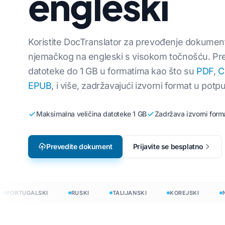
engleski
Lokalizacija videoigara
Prevedite CSV
ki
Engleski na korejski
e-učenje
Prevedite JS
i
Engleski na arapski
Koristite DocTranslator za prevođenje dokumen
njemačkog na engleski s visokom točnošću. Pr
HTML prevodit
emski
Engleski na turski
datoteke do 1 GB u formatima kao što su
PDF
,
C
Brojanje riječ
Engleski na indonezijski
EPUB
, i više, zadržavajući izvorni format u potpu
.DOCX Brojač r
zijski
Engleski na hindski
Broj datoteka
Engleski na urdu
Maksimalna veličina datoteke 1 GB
Zadržava izvorni form
Excel
PowerPoint W
Prevedite dokument
Prijavite se besplatno
e na 120+ jezika
revedite dokumente na 120+ jezika
ORTUGALSKI
RUSKI
TALIJANSKI
KOREJSKI
NIZO