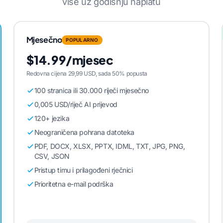
više uz godišnju naplatu
Mjesečno
POPULARNO
$14.99/mjesec
Redovna cijena 29,99 USD, sada 50% popusta
100 stranica ili 30.000 riječi mjesečno
0,005 USD/riječ AI prijevod
120+ jezika
Neograničena pohrana datoteka
PDF, DOCX, XLSX, PPTX, IDML, TXT, JPG, PNG,
CSV, JSON
Pristup timu i prilagođeni rječnici
Prioritetna e-mail podrška