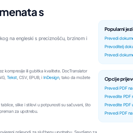
umenata s
Popularni jez
og na engleski s preciznošću, brzinom i
Prevedi dokume
Prevoditelj do
Prevedi dokume
 kompresije ili gubitka kvalitete. DocTranslator
PNG,
Tekst
, CSV, EPUB, i
InDesign
, tako da možete
Opcije prije
Prevedi PDF n
Prevedite PDF 
ablice, slike i stilovi u potpunosti su sačuvani, što
Prevedite PDF u
spreman za upotrebu.
Prevedi PDF na
ovjereni prijevodi za službenu upotrebu. Savršeno za