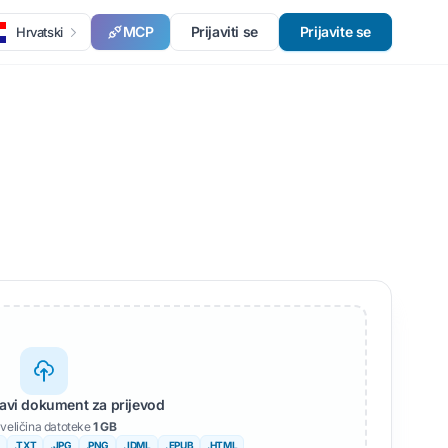
MCP
Prijaviti se
Prijavite se
Hrvatski
stavi dokument za prijevod
veličina datoteke
1 GB
.TXT
.JPG
.PNG
. IDML
. EPUB
.HTML