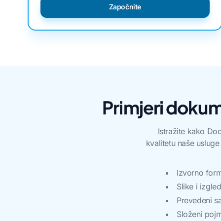
Započnite
Primjeri dokum
Istražite kako Doc
kvalitetu naše usluge
Izvorno form
Slike i izgle
Prevedeni sa
Složeni pojm