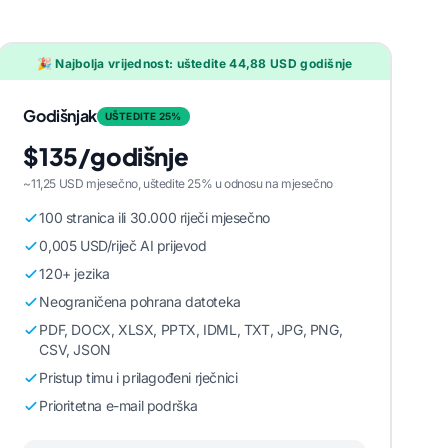
🎉 Najbolja vrijednost: uštedite 44,88 USD godišnje
Godišnjak
UŠTEDITE 25%
$135/godišnje
~11,25 USD mjesečno, uštedite 25% u odnosu na mjesečno
100 stranica ili 30.000 riječi mjesečno
0,005 USD/riječ AI prijevod
120+ jezika
Neograničena pohrana datoteka
PDF, DOCX, XLSX, PPTX, IDML, TXT, JPG, PNG,
CSV, JSON
Pristup timu i prilagođeni rječnici
Prioritetna e-mail podrška