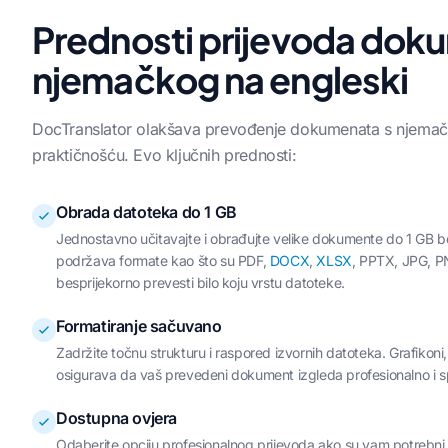
Prednosti prijevoda dok
njemačkog na engleski
DocTranslator olakšava prevođenje dokumenata s njemačk
praktičnošću. Evo ključnih prednosti:
Obrada datoteka do 1 GB
Jednostavno učitavajte i obrađujte velike dokumente do 1 GB bez
podržava formate kao što su PDF,
DOCX
,
XLSX
, PPTX, JPG, 
besprijekorno prevesti bilo koju vrstu datoteke.
Formatiranje sačuvano
Zadržite točnu strukturu i raspored izvornih datoteka. Grafikoni, t
osigurava da vaš prevedeni dokument izgleda profesionalno i 
Dostupna ovjera
Odaberite opciju profesionalnog prijevoda ako su vam potrebni 