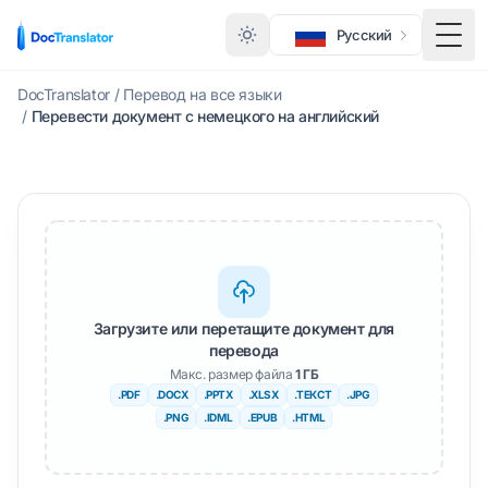
Русский
Меню
DocTranslator
/
Перевод на все языки
/
Перевести документ с немецкого на английский
Загрузите или перетащите документ для
перевода
Макс. размер файла
1 ГБ
.PDF
.DOCX
.PPTX
.XLSX
.ТЕКСТ
.JPG
.PNG
.IDML
.EPUB
.HTML