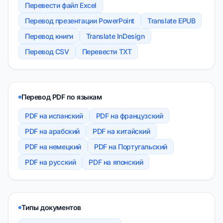
Перевести файл Excel
Перевод презентации PowerPoint
Translate EPUB
Перевод книги
Translate InDesign
Перевод CSV
Перевести TXT
Перевод PDF по языкам
PDF на испанский
PDF на французский
PDF на арабский
PDF на китайский
PDF на немецкий
PDF на Португальский
PDF на русский
PDF на японский
Типы документов