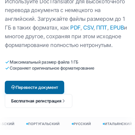
Используйте DocTranslator для высокоточного
перевода документа с немецкого на
английский. Загружайте файлы размером до 1
ГБ в таких форматах, как
PDF
,
CSV
,
ППТ
,
EPUB
и
многое другое, сохраняя при этом исходное
форматирование полностью нетронутым.
Максимальный размер файла 1 ГБ
Сохраняет оригинальное форматирование
Перевести документ
Бесплатная регистрация
АБСКИЙ
ПОРТУГАЛЬСКИЙ
РУССКИЙ
ИТАЛЬЯНСКИЙ