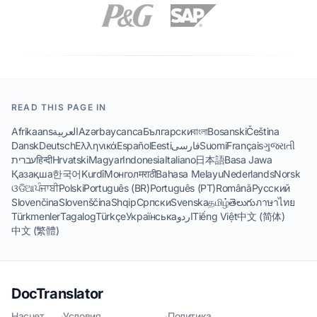
READ THIS PAGE IN
Afrikaans
العربية
Azərbaycanca
Български
বাংলা
Bosanski
Čeština
Dansk
Deutsch
Ελληνικά
Español
Eesti
فارسی
Suomi
Français
ગુજરાતી
עברית
हिन्दी
Hrvatski
Magyar
Indonesia
Italiano
日本語
Basa Jawa
Қазақша
한국어
Kurdî
Монгол
मराठी
Bahasa Melayu
Nederlands
Norsk
ଓଡିଆ
ਪੰਜਾਬੀ
Polski
Português (BR)
Português (PT)
Română
Русский
Slovenčina
Slovenščina
Shqip
Српски
Svenska
தமிழ்
తెలుగు
ภาษาไทย
Türkmenler
Tagalog
Türkçe
Українська
اردو
Tiếng Việt
中文 (简体)
中文 (繁體)
DocTranslator
Насчет
·
Условия
·
Политика