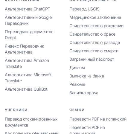
Альтернатива ChatGPT
Перевод USCIS
Альтернативный Google
Медицинское заключение
Переводчик
Свидетельство о рождении
Переводчик документов
Свидетельство о браке
DeepL
Свидетельство о разводе
Яндекс Переводчик
Свидетельство о смерти
Альтернатива
Заграничный пасспорт
Альтернатива Amazon
Translate
Диплом
Альтернатива Microsoft
Выписка из банка
Translate
Резюме
Альтернатива QuillBot
Записка врача
УЧЕБНИКИ
ЯЗЫКИ
Перевод отсканированных
Перевести PDF на испанский
документов
Перевести PDF на
Как получить официальный
французский