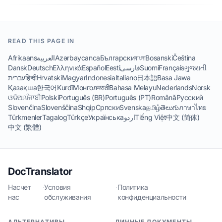
READ THIS PAGE IN
Afrikaans
العربية
Azərbaycanca
Български
বাংলা
Bosanski
Čeština
Dansk
Deutsch
Ελληνικά
Español
Eesti
فارسی
Suomi
Français
ગુજરાતી
עברית
हिन्दी
Hrvatski
Magyar
Indonesia
Italiano
日本語
Basa Jawa
Қазақша
한국어
Kurdî
Монгол
मराठी
Bahasa Melayu
Nederlands
Norsk
ଓଡିଆ
ਪੰਜਾਬੀ
Polski
Português (BR)
Português (PT)
Română
Русский
Slovenčina
Slovenščina
Shqip
Српски
Svenska
தமிழ்
తెలుగు
ภาษาไทย
Türkmenler
Tagalog
Türkçe
Українська
اردو
Tiếng Việt
中文 (简体)
中文 (繁體)
DocTranslator
Насчет
·
Условия
·
Политика
нас
обслуживания
конфиденциальности
АЛЬТЕРНАТИВЫ
ЛИЧНЫЕ ДОКУМЕНТЫ