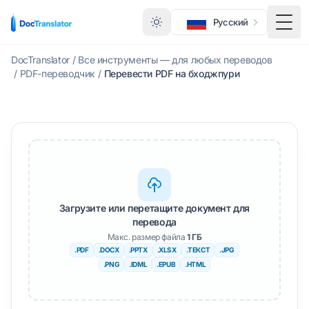
Русский
Меню
DocTranslator
/
Все инструменты — для любых переводов
/
PDF-переводчик
/
Перевести PDF на бходжпури
Загрузите или перетащите документ для
перевода
Макс. размер файла
1 ГБ
.PDF
.DOCX
.PPTX
.XLSX
.ТЕКСТ
.JPG
.PNG
.IDML
.EPUB
.HTML