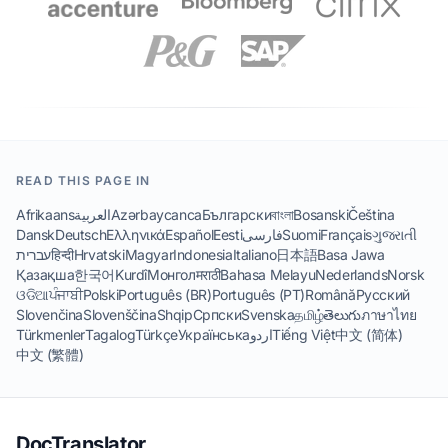
READ THIS PAGE IN
Afrikaans
العربية
Azərbaycanca
Български
বাংলা
Bosanski
Čeština
Dansk
Deutsch
Ελληνικά
Español
Eesti
فارسی
Suomi
Français
ગુજરાતી
עברית
हिन्दी
Hrvatski
Magyar
Indonesia
Italiano
日本語
Basa Jawa
Қазақша
한국어
Kurdî
Монгол
मराठी
Bahasa Melayu
Nederlands
Norsk
ଓଡିଆ
ਪੰਜਾਬੀ
Polski
Português (BR)
Português (PT)
Română
Русский
Slovenčina
Slovenščina
Shqip
Српски
Svenska
தமிழ்
తెలుగు
ภาษาไทย
Türkmenler
Tagalog
Türkçe
Українська
اردو
Tiếng Việt
中文 (简体)
中文 (繁體)
DocTranslator