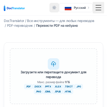
Русский
Меню
DocTranslator
/
Все инструменты — для любых переводов
/
PDF-переводчик
/
Перевести PDF на кебуано
Загрузите или перетащите документ для
перевода
Макс. размер файла
1 ГБ
.PDF
.DOCX
.PPTX
.XLSX
.ТЕКСТ
.JPG
.PNG
.IDML
. EPUB
.HTML