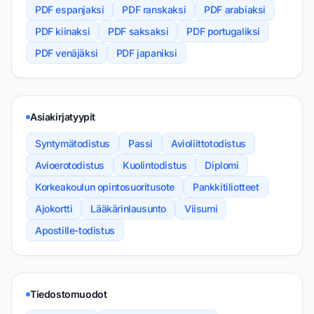
PDF espanjaksi
PDF ranskaksi
PDF arabiaksi
PDF kiinaksi
PDF saksaksi
PDF portugaliksi
PDF venäjäksi
PDF japaniksi
Asiakirjatyypit
Syntymätodistus
Passi
Avioliittotodistus
Avioerotodistus
Kuolintodistus
Diplomi
Korkeakoulun opintosuoritusote
Pankkitiliotteet
Ajokortti
Lääkärinlausunto
Viisumi
Apostille-todistus
Tiedostomuodot