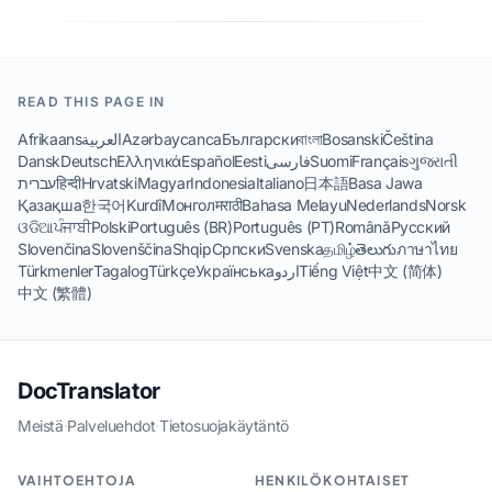
READ THIS PAGE IN
Afrikaans
العربية
Azərbaycanca
Български
বাংলা
Bosanski
Čeština
Dansk
Deutsch
Ελληνικά
Español
Eesti
فارسی
Suomi
Français
ગુજરાતી
עברית
हिन्दी
Hrvatski
Magyar
Indonesia
Italiano
日本語
Basa Jawa
Қазақша
한국어
Kurdî
Монгол
मराठी
Bahasa Melayu
Nederlands
Norsk
ଓଡିଆ
ਪੰਜਾਬੀ
Polski
Português (BR)
Português (PT)
Română
Русский
Slovenčina
Slovenščina
Shqip
Српски
Svenska
தமிழ்
తెలుగు
ภาษาไทย
Türkmenler
Tagalog
Türkçe
Українська
اردو
Tiếng Việt
中文 (简体)
中文 (繁體)
DocTranslator
Meistä
·
Palveluehdot
·
Tietosuojakäytäntö
VAIHTOEHTOJA
HENKILÖKOHTAISET