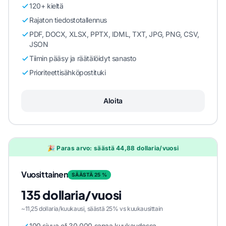
120+ kieltä
Rajaton tiedostotallennus
PDF, DOCX, XLSX, PPTX, IDML, TXT, JPG, PNG, CSV,
JSON
Tiimin pääsy ja räätälöidyt sanasto
Prioriteettisähköpostituki
Aloita
🎉 Paras arvo: säästä 44,88 dollaria/vuosi
Vuosittainen
SÄÄSTÄ 25 %
135 dollaria/vuosi
~11,25 dollaria/kuukausi, säästä 25% vs kuukausittain
100 sivua eli 30 000 sanaa kuukaudessa