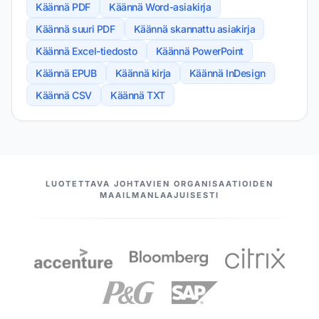
Käännä PDF
Käännä Word-asiakirja
Käännä suuri PDF
Käännä skannattu asiakirja
Käännä Excel-tiedosto
Käännä PowerPoint
Käännä EPUB
Käännä kirja
Käännä InDesign
Käännä CSV
Käännä TXT
MEIDÄN KUMPPANIMME
LUOTETTAVA JOHTAVIEN ORGANISAATIOIDEN
MAAILMANLAAJUISESTI