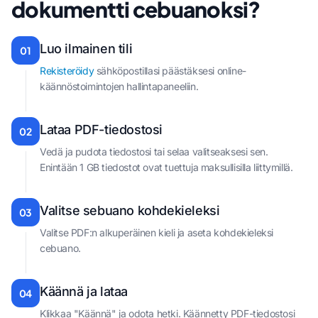
dokumentti cebuanoksi?
Luo ilmainen tili
01
Rekisteröidy
sähköpostillasi päästäksesi online-
käännöstoimintojen hallintapaneeliin.
Lataa PDF-tiedostosi
02
Vedä ja pudota tiedostosi tai selaa valitseaksesi sen.
Enintään 1 GB tiedostot ovat tuettuja maksullisilla liittymillä.
Valitse sebuano kohdekieleksi
03
Valitse PDF:n alkuperäinen kieli ja aseta kohdekieleksi
cebuano.
Käännä ja lataa
04
Klikkaa "Käännä" ja odota hetki. Käännetty PDF-tiedostosi