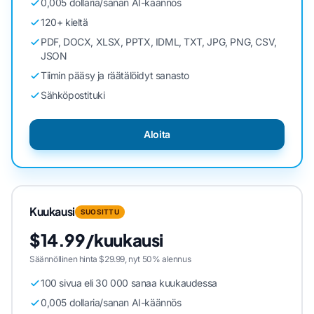
0,005 dollaria/sanan AI-käännös
120+ kieltä
PDF, DOCX, XLSX, PPTX, IDML, TXT, JPG, PNG, CSV,
JSON
Tiimin pääsy ja räätälöidyt sanasto
Sähköpostituki
Aloita
Kuukausi
SUOSITTU
$14.99/kuukausi
Säännöllinen hinta $29.99, nyt 50% alennus
100 sivua eli 30 000 sanaa kuukaudessa
0,005 dollaria/sanan AI-käännös