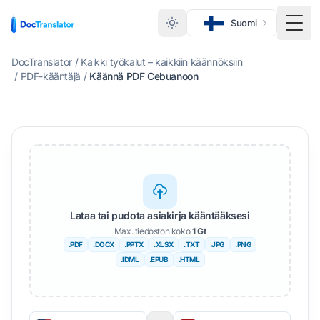
Suomi
Vaihd
DocTranslator
/
Kaikki työkalut – kaikkiin käännöksiin
/
PDF-kääntäjä
/
Käännä PDF Cebuanoon
Lataa tai pudota asiakirja kääntääksesi
Max. tiedoston koko
1 Gt
.PDF
.DOCX
.PPTX
.XLSX
.TXT
.JPG
.PNG
.IDML
.EPUB
.HTML