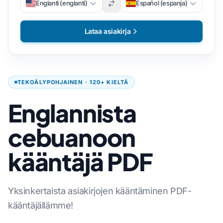
Englanti (englanti)
Español (espanja)
Lataa asiakirja
TEKOÄLYPOHJAINEN · 120+ KIELTÄ
Englannista
cebuanoon
kääntäjä PDF
Yksinkertaista asiakirjojen kääntäminen PDF-
kääntäjällämme!