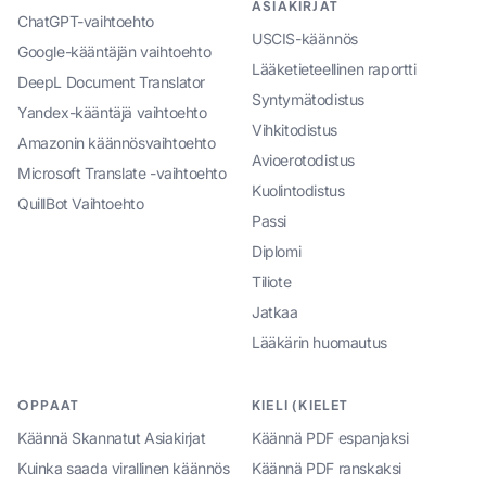
ASIAKIRJAT
ChatGPT-vaihtoehto
USCIS-käännös
Google-kääntäjän vaihtoehto
Lääketieteellinen raportti
DeepL Document Translator
Syntymätodistus
Yandex-kääntäjä vaihtoehto
Vihkitodistus
Amazonin käännösvaihtoehto
Avioerotodistus
Microsoft Translate -vaihtoehto
Kuolintodistus
QuillBot Vaihtoehto
Passi
Diplomi
Tiliote
Jatkaa
Lääkärin huomautus
OPPAAT
KIELI (KIELET
Käännä Skannatut Asiakirjat
Käännä PDF espanjaksi
Kuinka saada virallinen käännös
Käännä PDF ranskaksi