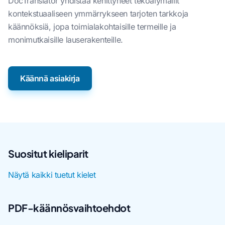
DocTranslator yhdistää kehittyneet tekoälymallit
kontekstuaaliseen ymmärrykseen tarjoten tarkkoja
käännöksiä, jopa toimialakohtaisille termeille ja
monimutkaisille lauserakenteille.
Käännä asiakirja
Suositut kieliparit
Näytä kaikki tuetut kielet
PDF-käännösvaihtoehdot