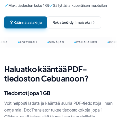
Max. tiedoston koko 1 Gt
Säilyttää alkuperäisen muotoilun
Käännä asiakirja
Rekisteröidy Ilmaiseksi
ABIA
PORTUGALI
VENÄJÄN
ITALIALAINEN
KORE
Haluatko kääntää PDF-
tiedoston Cebuanoon?
Tiedostot jopa 1 GB
Voit helposti ladata ja kääntää suuria PDF-tiedostoja ilman
ongelmia. DocTranslator tukee tiedostokokoja jopa 1
GB:hen, mikä tekee siitä täydellisen taloudellisille,