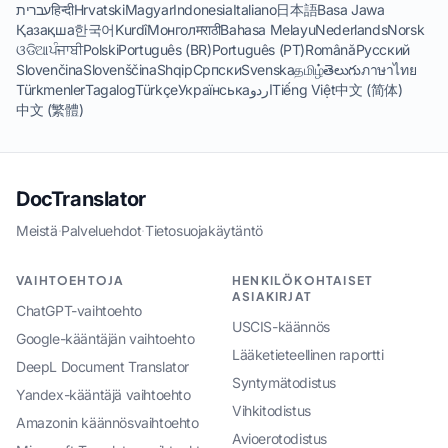
עברית
हिन्दी
Hrvatski
Magyar
Indonesia
Italiano
日本語
Basa Jawa
Қазақша
한국어
Kurdî
Монгол
मराठी
Bahasa Melayu
Nederlands
Norsk
ଓଡିଆ
ਪੰਜਾਬੀ
Polski
Português (BR)
Português (PT)
Română
Русский
Slovenčina
Slovenščina
Shqip
Српски
Svenska
தமிழ்
తెలుగు
ภาษาไทย
Türkmenler
Tagalog
Türkçe
Українська
اردو
Tiếng Việt
中文 (简体)
中文 (繁體)
DocTranslator
Meistä
·
Palveluehdot
·
Tietosuojakäytäntö
VAIHTOEHTOJA
HENKILÖKOHTAISET
ASIAKIRJAT
ChatGPT-vaihtoehto
USCIS-käännös
Google-kääntäjän vaihtoehto
Lääketieteellinen raportti
DeepL Document Translator
Syntymätodistus
Yandex-kääntäjä vaihtoehto
Vihkitodistus
Amazonin käännösvaihtoehto
Avioerotodistus