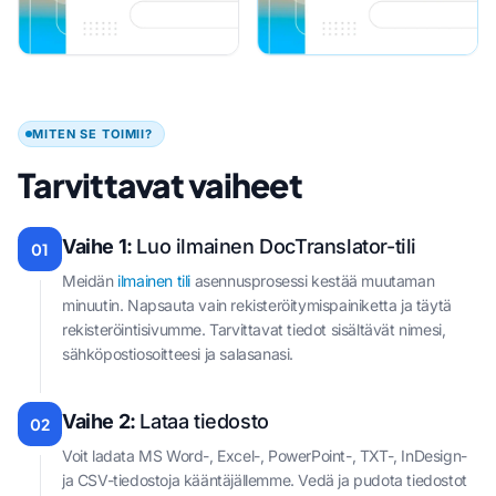
MITEN SE TOIMII?
Tarvittavat vaiheet
Vaihe 1:
Luo ilmainen DocTranslator-tili
01
Meidän
ilmainen tili
asennusprosessi kestää muutaman
minuutin. Napsauta vain rekisteröitymispainiketta ja täytä
rekisteröintisivumme. Tarvittavat tiedot sisältävät nimesi,
sähköpostiosoitteesi ja salasanasi.
Vaihe 2:
Lataa tiedosto
02
Voit ladata MS Word-, Excel-, PowerPoint-, TXT-, InDesign-
ja CSV-tiedostoja kääntäjällemme. Vedä ja pudota tiedostot