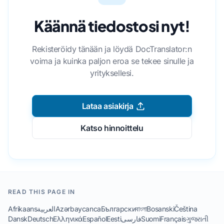
Käännä tiedostosi nyt!
Rekisteröidy tänään ja löydä DocTranslator:n
voima ja kuinka paljon eroa se tekee sinulle ja
yrityksellesi.
Lataa asiakirja
Katso hinnoittelu
READ THIS PAGE IN
Afrikaans
العربية
Azərbaycanca
Български
বাংলা
Bosanski
Čeština
Dansk
Deutsch
Ελληνικά
Español
Eesti
فارسی
Suomi
Français
ગુજરાતી