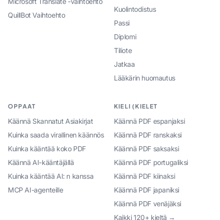
Microsoft Translate -vaihtoehto
Kuolintodistus
QuillBot Vaihtoehto
Passi
Diplomi
Tiliote
Jatkaa
Lääkärin huomautus
OPPAAT
KIELI (KIELET
Käännä Skannatut Asiakirjat
Käännä PDF espanjaksi
Kuinka saada virallinen käännös
Käännä PDF ranskaksi
Kuinka kääntää koko PDF
Käännä PDF saksaksi
Käännä AI-kääntäjällä
Käännä PDF portugaliksi
Kuinka kääntää AI: n kanssa
Käännä PDF kiinaksi
MCP AI-agenteille
Käännä PDF japaniksi
Käännä PDF venäjäksi
Kaikki 120+ kieltä →