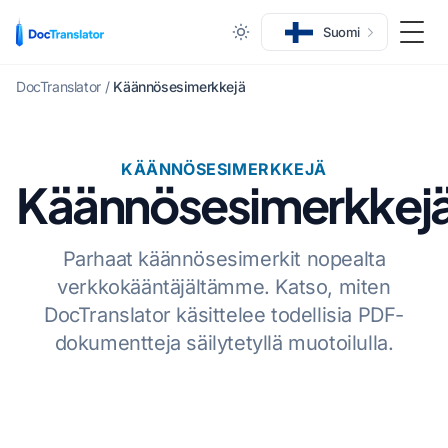
Suomi
Vaihd
DocTranslator
/
Käännösesimerkkejä
KÄÄNNÖSESIMERKKEJÄ
Käännösesimerkkej
Parhaat käännösesimerkit nopealta
verkkokääntäjältämme. Katso, miten
DocTranslator käsittelee todellisia PDF-
dokumentteja säilytetyllä muotoilulla.