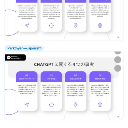
Përkthyer — japonisht