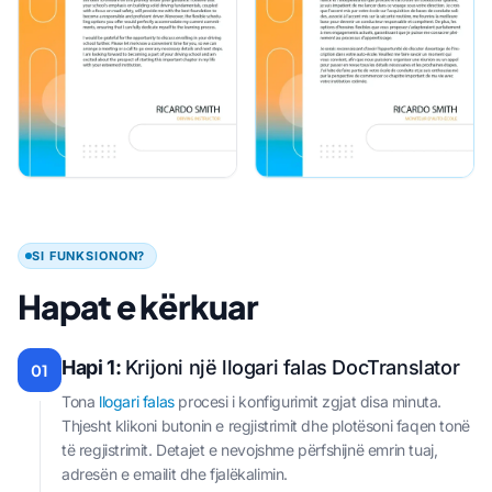
SI FUNKSIONON?
Hapat e kërkuar
Hapi 1:
Krijoni një llogari falas DocTranslator
01
Tona
llogari falas
procesi i konfigurimit zgjat disa minuta.
Thjesht klikoni butonin e regjistrimit dhe plotësoni faqen tonë
të regjistrimit. Detajet e nevojshme përfshijnë emrin tuaj,
adresën e emailit dhe fjalëkalimin.