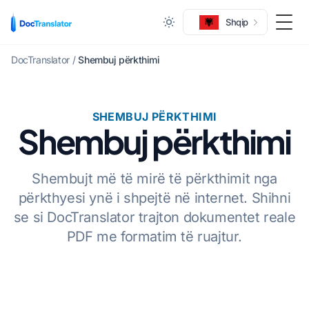
Shqip
Ndër
DocTranslator
/
Shembuj përkthimi
SHEMBUJ PËRKTHIMI
Shembuj përkthimi
Shembujt më të mirë të përkthimit nga
përkthyesi ynë i shpejtë në internet. Shihni
se si DocTranslator trajton dokumentet reale
PDF me formatim të ruajtur.