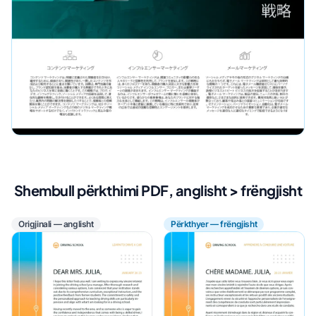
Shembull përkthimi PDF, anglisht > frëngjisht
Origjinali — anglisht
Përkthyer — frëngjisht