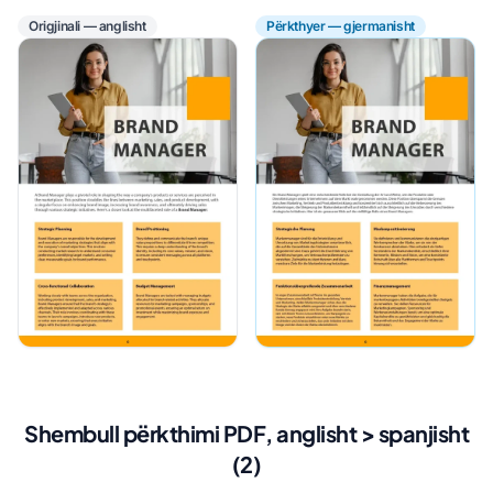
Origjinali — anglisht
Përkthyer — gjermanisht
Shembull përkthimi PDF, anglisht > spanjisht
(2)