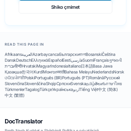
Shiko çmimet
READ THIS PAGE IN
Afrikaans
العربية
Azərbaycanca
Български
বাংলা
Bosanski
Čeština
Dansk
Deutsch
Ελληνικά
Español
Eesti
فارسی
Suomi
Français
ગુજરાતી
עברית
हिन्दी
Hrvatski
Magyar
Indonesia
Italiano
日本語
Basa Jawa
Қазақша
한국어
Kurdî
Монгол
मराठी
Bahasa Melayu
Nederlands
Norsk
ଓଡିଆ
ਪੰਜਾਬੀ
Polski
Português (BR)
Português (PT)
Română
Русский
Slovenčina
Slovenščina
Shqip
Српски
Svenska
தமிழ்
తెలుగు
ภาษาไทย
Türkmenler
Tagalog
Türkçe
Українська
اردو
Tiếng Việt
中文 (简体)
中文 (繁體)
DocTranslator
Rreth Nesh
·
Kushtet e Shërbimit
·
Politika e privatësisë