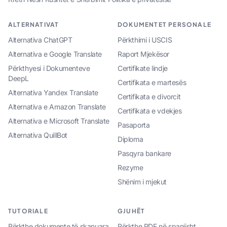
ALTERNATIVAT
DOKUMENTET PERSONALE
Alternativa ChatGPT
Përkthimi i USCIS
Alternativa e Google Translate
Raport Mjekësor
Përkthyesi i Dokumenteve
Certifikate lindje
DeepL
Certifikata e martesës
Alternativa Yandex Translate
Certifikata e divorcit
Alternativa e Amazon Translate
Certifikata e vdekjes
Alternativa e Microsoft Translate
Pasaporta
Alternativa QuillBot
Diploma
Pasqyra bankare
Rezyme
Shënim i mjekut
TUTORIALE
GJUHËT
Përkthe dokumente të skanuara
Përkthe PDF në spanjisht