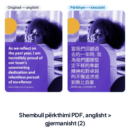
Origjinali — anglisht
Përkthyer — kinezisht
Shembull përkthimi PDF, anglisht >
gjermanisht (2)