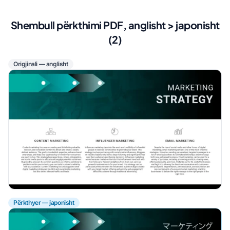
Shembull përkthimi PDF, anglisht > japonisht
(2)
Origjinali — anglisht
Përkthyer — japonisht