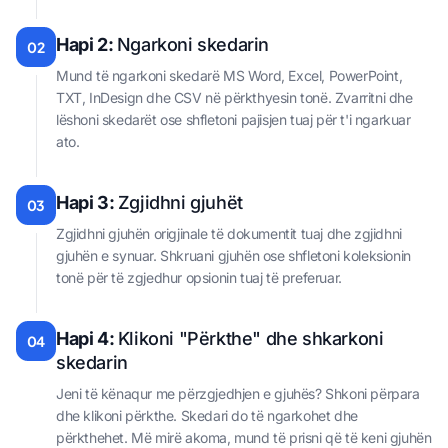
Hapi 2:
Ngarkoni skedarin
02
Mund të ngarkoni skedarë MS Word, Excel, PowerPoint,
TXT, InDesign dhe CSV në përkthyesin tonë. Zvarritni dhe
lëshoni skedarët ose shfletoni pajisjen tuaj për t'i ngarkuar
ato.
Hapi 3:
Zgjidhni gjuhët
03
Zgjidhni gjuhën origjinale të dokumentit tuaj dhe zgjidhni
gjuhën e synuar. Shkruani gjuhën ose shfletoni koleksionin
tonë për të zgjedhur opsionin tuaj të preferuar.
Hapi 4:
Klikoni "Përkthe" dhe shkarkoni
04
skedarin
Jeni të kënaqur me përzgjedhjen e gjuhës? Shkoni përpara
dhe klikoni përkthe. Skedari do të ngarkohet dhe
përkthehet. Më mirë akoma, mund të prisni që të keni gjuhën