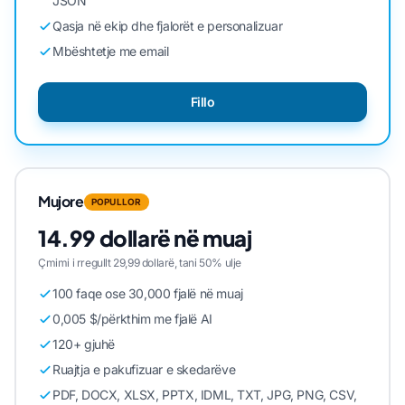
JSON
Qasja në ekip dhe fjalorët e personalizuar
Mbështetje me email
Fillo
Mujore
POPULLOR
14.99 dollarë në muaj
Çmimi i rregullt 29,99 dollarë, tani 50% ulje
100 faqe ose 30,000 fjalë në muaj
0,005 $/përkthim me fjalë AI
120+ gjuhë
Ruajtja e pakufizuar e skedarëve
PDF, DOCX, XLSX, PPTX, IDML, TXT, JPG, PNG, CSV,