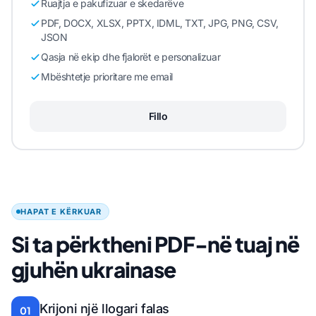
Ruajtja e pakufizuar e skedarëve
PDF, DOCX, XLSX, PPTX, IDML, TXT, JPG, PNG, CSV,
JSON
Qasja në ekip dhe fjalorët e personalizuar
Mbështetje prioritare me email
Fillo
HAPAT E KËRKUAR
Si ta përktheni PDF-në tuaj në
gjuhën ukrainase
Krijoni një llogari falas
01