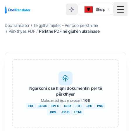
Shqip
Ndër
DocTranslator
/
Të gjitha mjetet - Për çdo përkthime
/
Përkthyes PDF
/
Përkthe PDF në gjuhën ukrainase
Ngarkoni ose hiqni dokumentin për të
përkthyer
Maks. madhësia e skedarit
1 GB
.PDF
.DOCX
.PPTX
. XLSX
.TXT
.JPG
.PNG
. IDML
. EPUB
.HTML