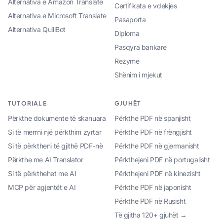
Alternativa e Amazon Translate
Certifikata e vdekjes
Alternativa e Microsoft Translate
Pasaporta
Alternativa QuillBot
Diploma
Pasqyra bankare
Rezyme
Shënim i mjekut
TUTORIALE
GJUHËT
Përkthe dokumente të skanuara
Përkthe PDF në spanjisht
Si të merrni një përkthim zyrtar
Përkthe PDF në frëngjisht
Si të përktheni të gjithë PDF-në
Përkthe PDF në gjermanisht
Përkthe me AI Translator
Përkthejeni PDF në portugalisht
Si të përkthehet me AI
Përkthejeni PDF në kinezisht
MCP për agjentët e AI
Përkthe PDF në japonisht
Përkthe PDF në Rusisht
Të gjitha 120+ gjuhët →