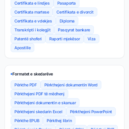
Certifikata e lindjes
Pasaporta
Certifikata martese
Certifikata e divorcit
Certifikata e vdekjes
Diploma
Transkripti i kolegjit
Pasqyrat bankare
Patentë shoferi
Raporti mjekësor
Viza
Apostille
Formatet e skedarëve
Përkthe PDF
Përkthejeni dokumentin Word
Përkthejeni PDF të mëdhenj
Përkthejeni dokumentin e skanuar
Përkthejeni skedarin Excel
Përkthejeni PowerPoint
Përkthe EPUB
Përkthej librin