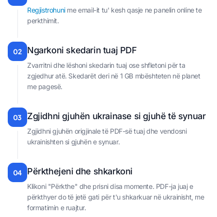
Regjistrohuni
me email-it tu' kesh qasje ne panelin online te
perkthimit.
Ngarkoni skedarin tuaj PDF
02
Zvarritni dhe lëshoni skedarin tuaj ose shfletoni për ta
zgjedhur atë. Skedarët deri në 1 GB mbështeten në planet
me pagesë.
Zgjidhni gjuhën ukrainase si gjuhë të synuar
03
Zgjidhni gjuhën origjinale të PDF-së tuaj dhe vendosni
ukrainishten si gjuhën e synuar.
Përkthejeni dhe shkarkoni
04
Klikoni "Përkthe" dhe prisni disa momente. PDF-ja juaj e
përkthyer do të jetë gati për t'u shkarkuar në ukrainisht, me
formatimin e ruajtur.