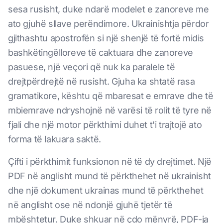
sesa rusisht, duke ndarë modelet e zanoreve me
ato gjuhë sllave perëndimore. Ukrainishtja përdor
gjithashtu apostrofën si një shenjë të fortë midis
bashkëtingëlloreve të caktuara dhe zanoreve
pasuese, një veçori që nuk ka paralele të
drejtpërdrejtë në rusisht. Gjuha ka shtatë rasa
gramatikore, kështu që mbaresat e emrave dhe të
mbiemrave ndryshojnë në varësi të rolit të tyre në
fjali dhe një motor përkthimi duhet t'i trajtojë ato
forma të lakuara saktë.
Çifti i përkthimit funksionon në të dy drejtimet. Një
PDF në anglisht mund të përkthehet në ukrainisht
dhe një dokument ukrainas mund të përkthehet
në anglisht ose në ndonjë gjuhë tjetër të
mbështetur. Duke shkuar në çdo mënyrë, PDF-ja