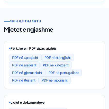
SHIH GJITHASHTU
Mjetet e ngjashme
Përkthejeni PDF sipas gjuhës
PDF në spanjisht
PDF në frëngjisht
PDF në arabisht
PDF në kinezisht
PDF në gjermanisht
PDF në portugalisht
PDF në Rusisht
PDF në japonisht
Llojet e dokumenteve