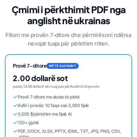
Çmimi i përkthimit PDF nga
anglisht në ukrainas
Filloni me provën 7-ditore dhe përmirësoni ndërsa
nevojat tuaja për përkthim rriten.
Provë 7-ditore
MË TË NJOHURIT
2.00 dollarë sot
pastaj 14.99 dollarë në muaj pas përfundimit të provës
Provë 7-ditore me akses të plotë
Kufiri i provës: 10 faqe ose 3,000 fjalë
0,005 $/përkthim me fjalë AI
120+ gjuhë
PDF, DOCX, XLSX, PPTX, IDML, TXT, JPG, PNG, CSV,