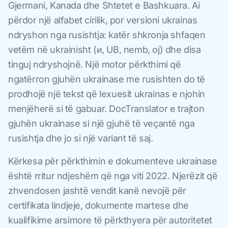
Gjermani, Kanada dhe Shtetet e Bashkuara. Ai
përdor një alfabet cirilik, por versioni ukrainas
ndryshon nga rusishtja: katër shkronja shfaqen
vetëm në ukrainisht (и, UB, nemb, oj) dhe disa
tinguj ndryshojnë. Një motor përkthimi që
ngatërron gjuhën ukrainase me rusishten do të
prodhojë një tekst që lexuesit ukrainas e njohin
menjëherë si të gabuar. DocTranslator e trajton
gjuhën ukrainase si një gjuhë të veçantë nga
rusishtja dhe jo si një variant të saj.
Kërkesa për përkthimin e dokumenteve ukrainase
është rritur ndjeshëm që nga viti 2022. Njerëzit që
zhvendosen jashtë vendit kanë nevojë për
certifikata lindjeje, dokumente martese dhe
kualifikime arsimore të përkthyera për autoritetet