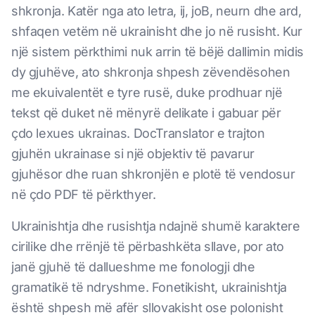
shkronja. Katër nga ato letra, ij, joB, neurn dhe ard,
shfaqen vetëm në ukrainisht dhe jo në rusisht. Kur
një sistem përkthimi nuk arrin të bëjë dallimin midis
dy gjuhëve, ato shkronja shpesh zëvendësohen
me ekuivalentët e tyre rusë, duke prodhuar një
tekst që duket në mënyrë delikate i gabuar për
çdo lexues ukrainas. DocTranslator e trajton
gjuhën ukrainase si një objektiv të pavarur
gjuhësor dhe ruan shkronjën e plotë të vendosur
në çdo PDF të përkthyer.
Ukrainishtja dhe rusishtja ndajnë shumë karaktere
cirilike dhe rrënjë të përbashkëta sllave, por ato
janë gjuhë të dallueshme me fonologji dhe
gramatikë të ndryshme. Fonetikisht, ukrainishtja
është shpesh më afër sllovakisht ose polonisht