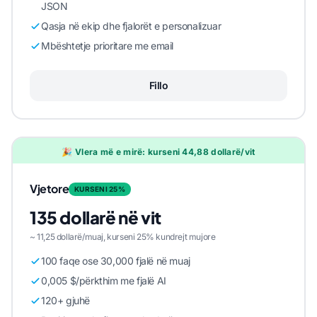
JSON
Qasja në ekip dhe fjalorët e personalizuar
Mbështetje prioritare me email
Fillo
🎉 Vlera më e mirë: kurseni 44,88 dollarë/vit
Vjetore
KURSENI 25%
135 dollarë në vit
~ 11,25 dollarë/muaj, kurseni 25% kundrejt mujore
100 faqe ose 30,000 fjalë në muaj
0,005 $/përkthim me fjalë AI
120+ gjuhë