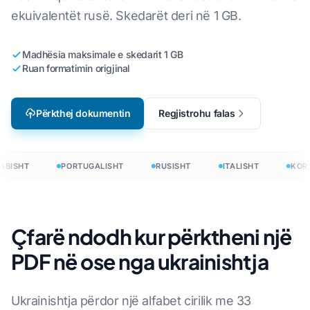
ekuivalentët rusë. Skedarët deri në 1 GB.
Madhësia maksimale e skedarit 1 GB
Ruan formatimin origjinal
Përkthej dokumentin
Regjistrohu falas
BISHT
PORTUGALISHT
RUSISHT
ITALISHT
KORE
Çfarë ndodh kur përktheni një
PDF në ose nga ukrainishtja
Ukrainishtja përdor një alfabet cirilik me 33