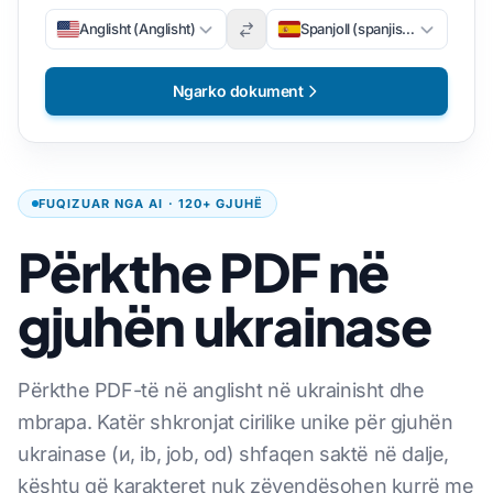
Anglisht (Anglisht)
Spanjoll (spanjisht)
Ngarko dokument
FUQIZUAR NGA AI · 120+ GJUHË
Përkthe PDF në
gjuhën ukrainase
Përkthe PDF-të në anglisht në ukrainisht dhe
mbrapa. Katër shkronjat cirilike unike për gjuhën
ukrainase (и, ib, job, od) shfaqen saktë në dalje,
kështu që karakteret nuk zëvendësohen kurrë me