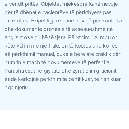
e vendit pritës. Objektet mjekësore kanë nevojë
për të dhënat e pacientëve të përkthyera pas
mbërritjes. Ekipet ligjore kanë nevojë për kontrata
dhe dokumente pronësie të aksesueshme në
anglisht ose gjuhë të tjera. Përkthimi i AI mbulon
këtë vëllim me një fraksion të kostos dhe kohës
së përkthimit manual, duke e bërë atë praktik për
numrin e madh të dokumenteve të përfshira.
Parashtresat në gjykata dhe zyrat e imigracionit
ende kërkojnë përkthim të certifikuar, të rishikuar
nga njeriu.