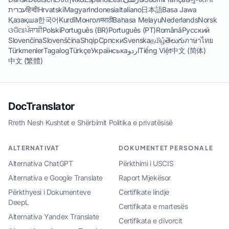
עברית
हिन्दी
Hrvatski
Magyar
Indonesia
Italiano
日本語
Basa Jawa
Қазақша
한국어
Kurdî
Монгол
मराठी
Bahasa Melayu
Nederlands
Norsk
ଓଡିଆ
ਪੰਜਾਬੀ
Polski
Português (BR)
Português (PT)
Română
Русский
Slovenčina
Slovenščina
Shqip
Српски
Svenska
தமிழ்
తెలుగు
ภาษาไทย
Türkmenler
Tagalog
Türkçe
Українська
اردو
Tiếng Việt
中文 (简体)
中文 (繁體)
DocTranslator
Rreth Nesh
·
Kushtet e Shërbimit
·
Politika e privatësisë
ALTERNATIVAT
DOKUMENTET PERSONALE
Alternativa ChatGPT
Përkthimi i USCIS
Alternativa e Google Translate
Raport Mjekësor
Përkthyesi i Dokumenteve
Certifikate lindje
DeepL
Certifikata e martesës
Alternativa Yandex Translate
Certifikata e divorcit