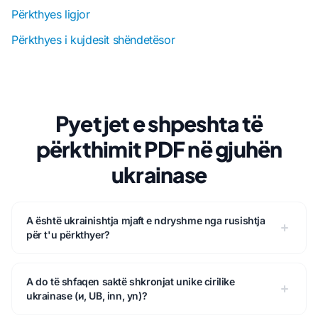
Përkthyes ligjor
Përkthyes i kujdesit shëndetësor
Pyetjet e shpeshta të
përkthimit PDF në gjuhën
ukrainase
A është ukrainishtja mjaft e ndryshme nga rusishtja
për t'u përkthyer?
A do të shfaqen saktë shkronjat unike cirilike
ukrainase (и, UB, inn, yn)?