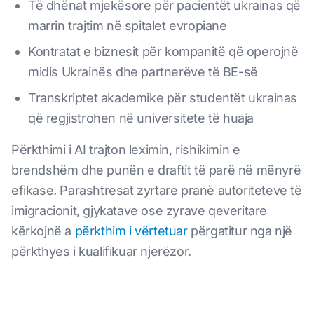
Të dhënat mjekësore për pacientët ukrainas që
marrin trajtim në spitalet evropiane
Kontratat e biznesit për kompanitë që operojnë
midis Ukrainës dhe partnerëve të BE-së
Transkriptet akademike për studentët ukrainas
që regjistrohen në universitete të huaja
Përkthimi i AI trajton leximin, rishikimin e
brendshëm dhe punën e draftit të parë në mënyrë
efikase. Parashtresat zyrtare pranë autoriteteve të
imigracionit, gjykatave ose zyrave qeveritare
kërkojnë a
përkthim i vërtetuar
përgatitur nga një
përkthyes i kualifikuar njerëzor.