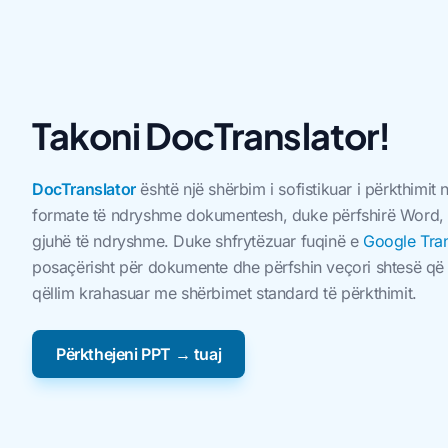
Takoni DocTranslator!
DocTranslator
është një shërbim i sofistikuar i përkthimit 
formate të ndryshme dokumentesh, duke përfshirë Word, P
gjuhë të ndryshme. Duke shfrytëzuar fuqinë e
Google Tran
posaçërisht për dokumente dhe përfshin veçori shtesë që 
qëllim krahasuar me shërbimet standard të përkthimit.
Përkthejeni PPT → tuaj