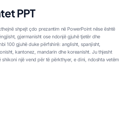
tet PPT
kthejnë shpejt çdo prezantim në PowerPoint nëse është
ëngjisht, gjermanisht ose ndonjë gjuhë tjetër dhe
bi 100 gjuhë duke përfshirë: anglisht, spanjisht,
aponisht, kantonez, mandarin dhe koreanisht. Ju thjesht
ë shikoni një vend për të përkthyer, e dini, ndoshta vetëm