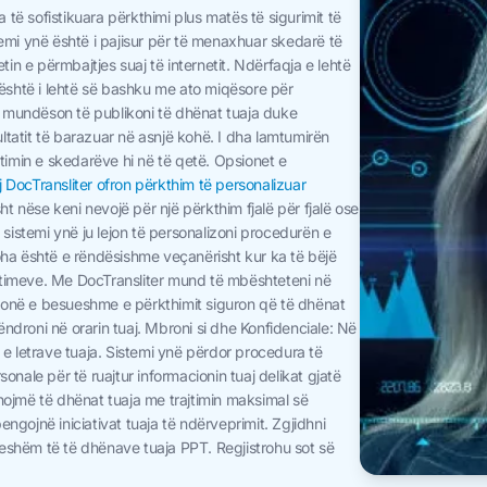
ë sofistikuara përkthimi plus matës të sigurimit të
emi ynë është i pajisur për të menaxhuar skedarë të
tin e përmbajtjes suaj të internetit. Ndërfaqja e lehtë
 është i lehtë së bashku me ato miqësore për
ju mundëson të publikoni të dhënat tuaja duke
tatit të barazuar në asnjë kohë. I dha lamtumirën
imin e skedarëve hi në të qetë. Opsionet e
j DocTransliter ofron përkthim të personalizuar
ht nëse keni nevojë për një përkthim fjalë për fjalë ose
e, sistemi ynë ju lejon të personalizoni procedurën e
oha është e rëndësishme veçanërisht kur ka të bëjë
utimeve. Me DocTransliter mund të mbështeteni në
a jonë e besueshme e përkthimit siguron që të dhënat
droni në orarin tuaj. Mbroni si dhe Konfidenciale: Në
 e letrave tuaja. Sistemi ynë përdor procedura të
onale për të ruajtur informacionin tuaj delikat gjatë
hojmë të dhënat tuaja me trajtimin maksimal së
gojnë iniciativat tuaja të ndërveprimit. Zgjidhni
eshëm të të dhënave tuaja PPT. Regjistrohu sot së