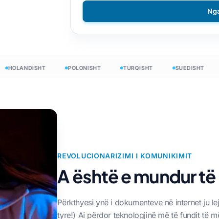
Ng
 CSV
DOCX në TXT
etnameze
Filipinase
EPUB në PDF
alisht
Finlandez
lonisht
Bullgare
OLANDISHT
POLONISHT
TURQISHT
SUEDISHT
AN
ë InDesign
rainase
Hungareze
ter
tinisht
Zulu
e në Excel
ke
Jorubisht
e në
landez
Të gjitha 120+ gjuhët →
mong
REVOLUCIONARIZIMI I KOMUNIKIMIT
A është e mundur të
Filloni falas
Filloni falas
Përkthyesi ynë i dokumenteve në internet ju l
tyre!) Ai përdor teknologjinë më të fundit të 