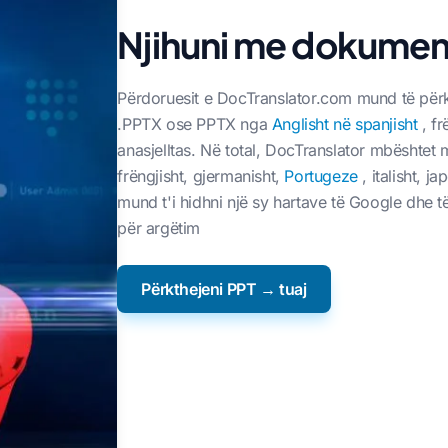
Njihuni me dokumen
Përdoruesit e DocTranslator.com mund të për
.PPTX ose PPTX nga
Anglisht në spanjisht
, fr
anasjelltas. Në total, DocTranslator mbështet m
frëngjisht, gjermanisht,
Portugeze
, italisht, j
mund t'i hidhni një sy hartave të Google dhe t
për argëtim
Përkthejeni PPT → tuaj