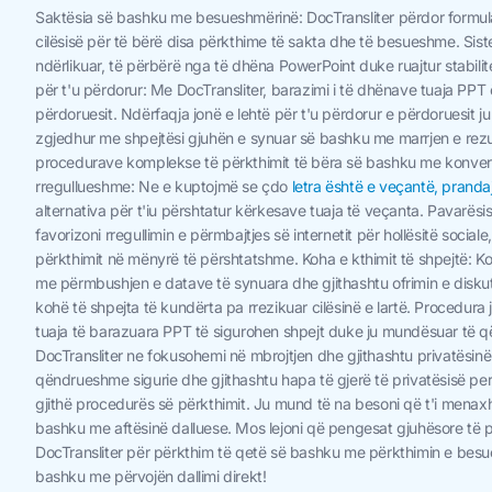
Saktësia së bashku me besueshmërinë: DocTransliter përdor formula t
cilësisë për të bërë disa përkthime të sakta dhe të besueshme. Sist
ndërlikuar, të përbërë nga të dhëna PowerPoint duke ruajtur stabilite
për t'u përdorur: Me DocTransliter, barazimi i të dhënave tuaja PPT
përdoruesit. Ndërfaqja jonë e lehtë për t'u përdorur e përdoruesit 
zgjedhur me shpejtësi gjuhën e synuar së bashku me marrjen e rezul
procedurave komplekse të përkthimit të bëra së bashku me konvert
rregullueshme: Ne e kuptojmë se çdo
letra është e veçantë, pranda
alternativa për t'iu përshtatur kërkesave tuaja të veçanta. Pavarësis
favorizoni rregullimin e përmbajtjes së internetit për hollësitë social
përkthimit në mënyrë të përshtatshme. Koha e kthimit të shpejtë: K
me përmbushjen e datave të synuara dhe gjithashtu ofrimin e disk
kohë të shpejta të kundërta pa rrezikuar cilësinë e lartë. Procedur
tuaja të barazuara PPT të sigurohen shpejt duke ju mundësuar të qën
DocTransliter ne fokusohemi në mbrojtjen dhe gjithashtu privatësinë
qëndrueshme sigurie dhe gjithashtu hapa të gjerë të privatësisë pers
gjithë procedurës së përkthimit. Ju mund të na besoni që t'i menax
bashku me aftësinë dalluese. Mos lejoni që pengesat gjuhësore të pen
DocTransliter për përkthim të qetë së bashku me përkthimin e besu
bashku me përvojën dallimi direkt!