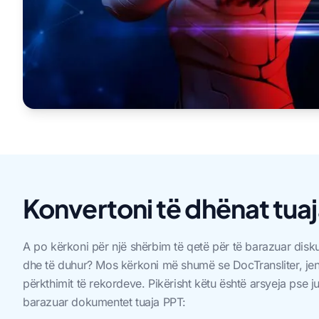
Konvertoni të dhënat tua
A po kërkoni për një shërbim të qetë për të barazuar disk
dhe të duhur? Mos kërkoni më shumë se DocTransliter, jeni
përkthimit të rekordeve. Pikërisht këtu është arsyeja pse ju
barazuar dokumentet tuaja PPT: