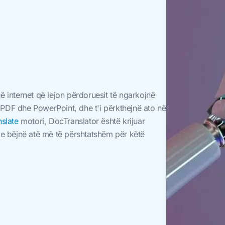
në internet që lejon përdoruesit të ngarkojnë
DF dhe PowerPoint, dhe t'i përkthejnë ato në
slate
motori, DocTranslator është krijuar
e bëjnë atë më të përshtatshëm për këtë