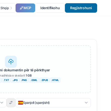
MCP
Identifikohu
Regjistrohuni
Shqip
ni dokumentin për të përkthyer
madhësia e skedarit
1 GB
.TXT
.JPG
.PNG
. IDML
. EPUB
.HTML
Spanjoll (spanjisht)