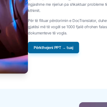
ngjashme me njeriun pa shkaktuar probleme të
kthimit.
Për të filluar përdorimin e DocTranslator, duhet
gjatësi më të vogël se 1000 fjalë ofrohen falas
dokumenteve të vogla.
Përkthejeni PPT → tuaj