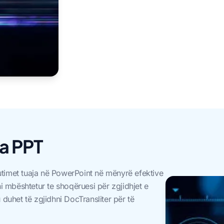
ja PPT
utimet tuaja në PowerPoint në mënyrë efektive
 mbështetur te shoqëruesi për zgjidhjet e
 duhet të zgjidhni DocTransliter për të