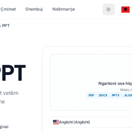
Çmimet
Shembuj
Ndërmarrje
s PPT
 LLOJIT TË
KONVERTONI SIPAS
GJUHE TE TJERA
MË SHUMË GJUHË
FORMATIT
(.DOCX)
PDF në DOCX
Afrikane
PPT
XLSX)
PDF në TXT
ngalisht
Suedeze
)
InDesign në PDF
du
Hebraishtja
Ngarkoni ose hiq
XLSX në PDF
rvegjeze
Serb
Maks. 
nt vetëm
.PDF
.DOCX
.PPTX
. XLSX
 (.IDML)
TXT në XLSX
rathi
Slloven
he
JPG në PDF
lugu
Suahili
UB
JPEG në PDF
mile
Amharike
Anglisht (Anglisht)
jinal
 TXT
PNG në PDF
rk
Shqiptare