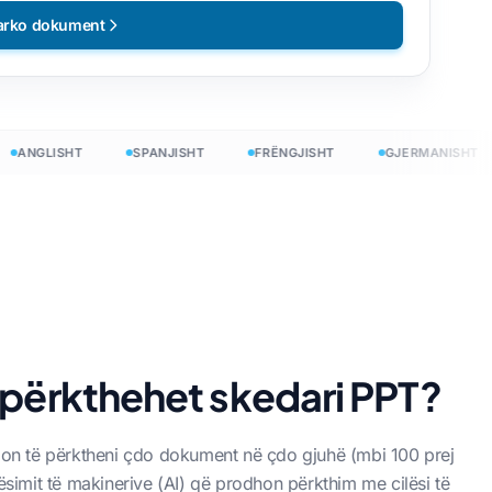
arko dokument
GLISHT
SPANJISHT
FRËNGJISHT
GJERMANISHT
 përkthehet skedari PPT?
ejon të përktheni çdo dokument në çdo gjuhë (mbi 100 prej
mësimit të makinerive (AI) që prodhon përkthim me cilësi të