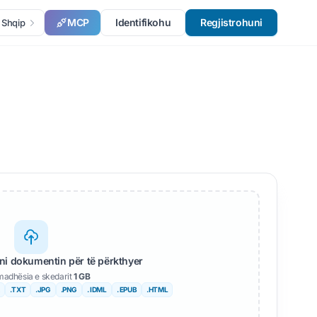
MCP
Identifikohu
Regjistrohuni
Shqip
ni dokumentin për të përkthyer
madhësia e skedarit
1 GB
.TXT
.JPG
.PNG
. IDML
. EPUB
.HTML