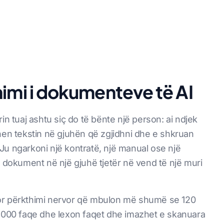
himi i dokumenteve të AI
in tuaj ashtu siç do të bënte një person: ai ndjek
rkthen tekstin në gjuhën që zgjidhni dhe e shkruan
. Ju ngarkoni një kontratë, një manual ose një
n dokument në një gjuhë tjetër në vend të një muri
or përkthimi nervor që mbulon më shumë se 120
 5000 faqe dhe lexon faqet dhe imazhet e skanuara