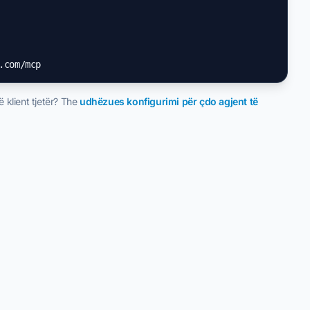
.com/mcp
 klient tjetër? The
udhëzues konfigurimi për çdo agjent të