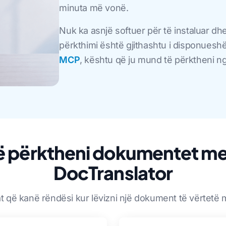
minuta më vonë.
Nuk ka asnjë softuer për të instaluar dhe
përkthimi është gjithashtu i disponues
MCP
, kështu që ju mund të përktheni ng
ë përktheni dokumentet me
DocTranslator
at që kanë rëndësi kur lëvizni një dokument të vërtetë 