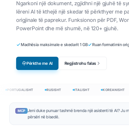
Ngarkoni një dokument, zgjidhni një gjuhë të s
Lokalizimi i lojërave video
Përkthe skedarët
t
Anglisht në koreanisht
Vi
lëreni AI të kthejë një skedar të përkthyer me pa
origjinale të paprekur. Funksionon për PDF, Wor
e-Mësimi
Përkthe JSON
Anglisht në arabisht
It
PowerPoint dhe më shumë, në 120+ gjuhë.
Përkthyes HTML
t
Anglisht në turqisht
Po
Numri i fjalëve n
aneze
Anglisht në indonezisht
Uk
Madhësia maksimale e skedarit 1 GB
Ruan formatimin orig
.DOCX Word Coun
ht
Anglisht në Hindi
La
Përkthe me AI
Regjistrohu falas
Numri i skedarëv
Anglisht në urdu
çe
Numërimi i fjalëv
Ir
PowerPoint
H
PORTUGALISHT
RUSISHT
ITALISHT
KOREANISHT
ë 120+ gjuhë
heni dokumente në 120+ gjuhë
Jeni duke punuar tashmë brenda një asistenti të AI? Ju
MCP
përsëri në bisedë.