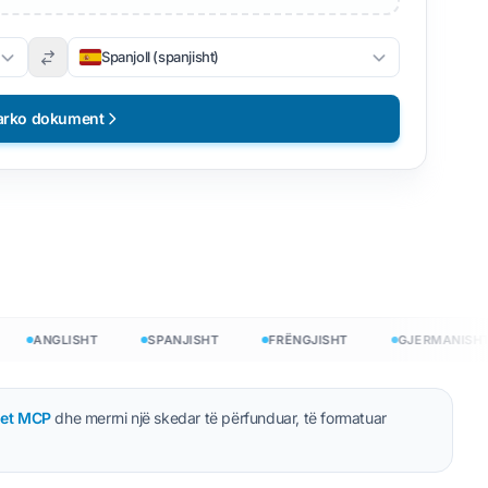
Spanjoll (spanjisht)
arko dokument
ANGLISHT
SPANJISHT
FRËNGJISHT
GJERMANISHT
jet MCP
dhe merrni një skedar të përfunduar, të formatuar