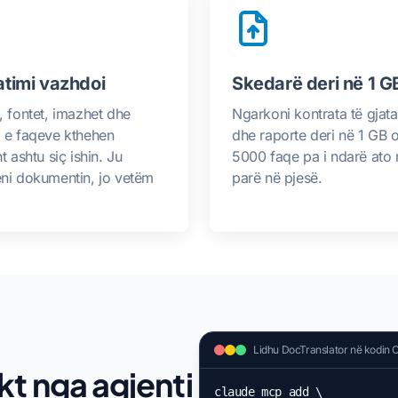
timi vazhdoi
Skedarë deri në 1 G
, fontet, imazhet dhe
Ngarkoni kontrata të gjata,
 e faqeve kthehen
dhe raporte deri në 1 GB 
t ashtu siç ishin. Ju
5000 faqe pa i ndarë ato
ni dokumentin, jo vetëm
parë në pjesë.
Lidhu DocTranslator në kodin 
t nga agjenti
claude mcp add \
