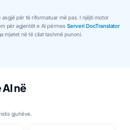
 asgjë për të riformatuar më pas. I njëjti motor
hëm për agjentët e AI përmes
Serveri DocTranslator
a mjetet në të cilat tashmë punoni.
 AI në
midis gjuhëve.