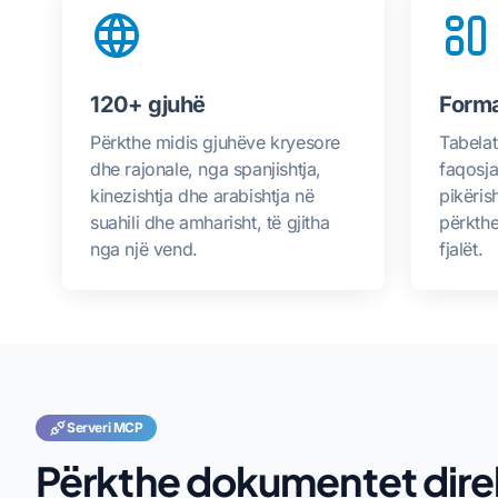
120+ gjuhë
Forma
Përkthe midis gjuhëve kryesore
Tabelat
dhe rajonale, nga spanjishtja,
faqosja
kinezishtja dhe arabishtja në
pikërish
suahili dhe amharisht, të gjitha
përkthe
nga një vend.
fjalët.
Serveri MCP
Përkthe dokumentet direk