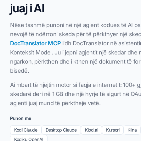
juaj i AI
Nëse tashmë punoni në një agjent kodues të AI ose
nevojë të ndërroni skeda për të përkthyer një ske
DocTranslator MCP
lidh DocTranslator në asistentin
Konteksit Model. Ju i jepni agjentit një skedar dhe n
ngarkon, përkthen dhe i kthen një dokument të for
bisedë.
Ai mbart të njëjtin motor si faqja e internetit: 100
skedarë deri në 1 GB dhe një hyrje të sigurt në OAu
agjenti juaj mund të përkthejë vetë.
Punon me
Kodi Claude
Desktop Claude
Klod.ai
Kursori
Klina
Kodiku OpenAI