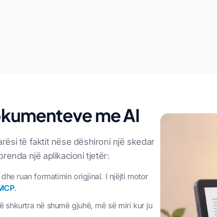
dokumenteve me AI
ësi të faktit nëse dëshironi një skedar
enda një aplikacioni tjetër:
e ruan formatimin origjinal. I njëjti motor
 MCP
.
ë shkurtra në shumë gjuhë, më së miri kur ju