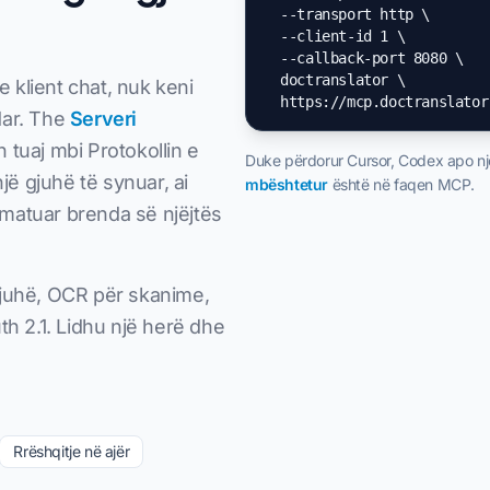
  --transport http \

  --client-id 1 \

  --callback-port 8080 \

  doctranslator \

 klient chat, nuk keni
  https://mcp.doctranslator
dar. The
Serveri
 tuaj mbi Protokollin e
Duke përdorur Cursor, Codex apo një
jë gjuhë të synuar, ai
mbështetur
është në faqen MCP.
matuar brenda së njëjtës
+ gjuhë, OCR për skanime,
th 2.1. Lidhu një herë dhe
Rrëshqitje në ajër