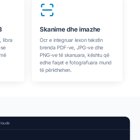
B
Skanime dhe imazhe
 libra
Ocr e integruar lexon tekstin
ose
brenda PDF-ve, JPG-ve dhe
 më
PNG-ve të skanuara, kështu që
edhe faqet e fotografuara mund
të përkthehen.
Claude