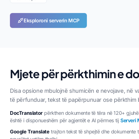
Eksploroni serverin MCP
Mjete për përkthimin e 
Disa opsione mbulojnë shumicën e nevojave, në var
të përfunduar, tekst të papërpunuar ose përkthim br
DocTranslator
përkthen dokumente të tëra në 120+ gjuhë dh
është i disponueshëm për agjentët e AI përmes tij
Serveri
Google Translate
trajton tekst të shpejtë dhe dokumente t
nevojitet vetëm thelbi.