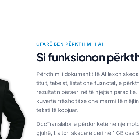
ÇFARË BËN PËRKTHIMI I AI
Si funksionon përkt
Përkthimi i dokumentit të AI lexon skedar
titujt, tabelat, listat dhe fusnotat, e pë
rezultatin përsëri në të njëjtën paraqitje
kuvertë rrëshqitëse dhe merrni të njëjti
teksti të kopjuar.
DocTranslator e përdor këtë në një mot
gjuhë, trajton skedarë deri në 1 GB ose