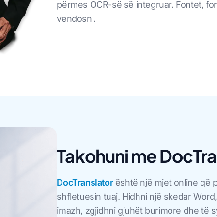
përmes OCR-së së integruar. Fontet, for
vendosni.
Takohuni me DocTra
DocTranslator
është një mjet online që 
shfletuesin tuaj. Hidhni një skedar Wor
imazh, zgjidhni gjuhët burimore dhe të 