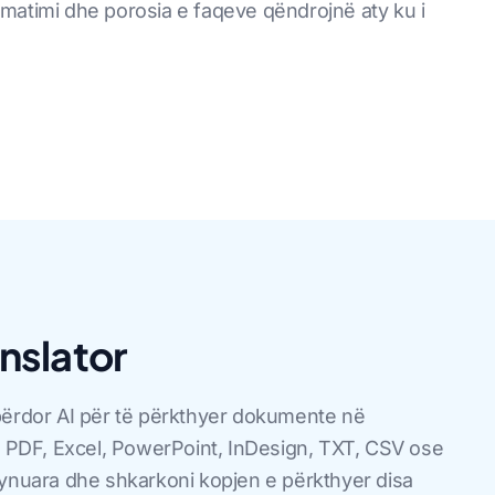
matimi dhe porosia e faqeve qëndrojnë aty ku i
nslator
përdor AI për të përkthyer dokumente në
d, PDF, Excel, PowerPoint, InDesign, TXT, CSV ose
synuara dhe shkarkoni kopjen e përkthyer disa