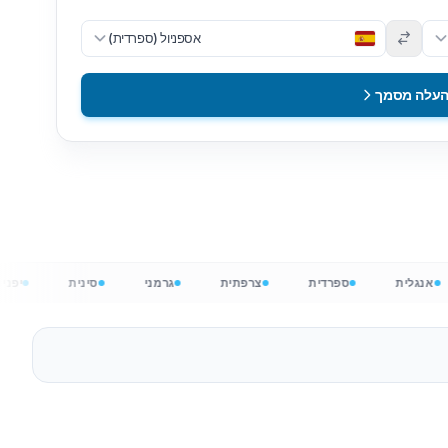
אספניול (ספרדית)
עלה מסמך
אנגלית
ספרדית
צרפתית
גרמני
סינית
ל חופשי