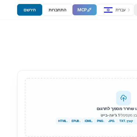
MCP
התחברות
הירשם
עברית
 שחרר מסמך לתרגום
ובץ מקסימלי
1 ג'יגה-בייט
קובץ .TXT
.JPG
.PNG
.IDML
. EPUB
.HTML