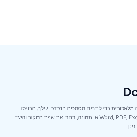
 מלאכותית כדי לתרגם מסמכים בדפדפן שלך. הכניסו
קובץ Word, PDF, Excel, PowerPoint, InDesign, TXT, CSV או תמונה, בחרו את שפת המקור והיעד
כן.