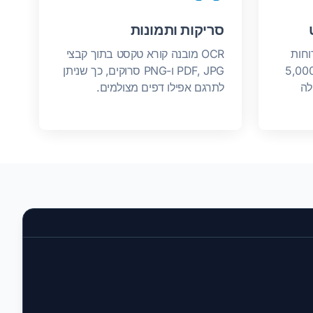
סריקות ותמונות
וחות
OCR מובנה קורא טקסט בתוך קבצי
דל של עד 1 ג'יגה-בייט או 5,000
PDF, JPG ו-PNG סרוקים, כך שניתן
לה
לתרגם אפילו דפים מצולמים.