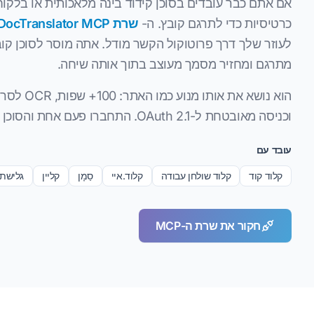
אם אתם כבר עובדים בסוכן קידוד בינה מלאכותית או בלקוח
כרטיסיות כדי לתרגם קובץ. ה-
שרת DocTranslator MCP
לעוזר שלך דרך פרוטוקול הקשר מודל. אתה מוסר לסוכן קוב
מתרגם ומחזיר מסמך מעוצב בתוך אותה שיחה.
וכניסה מאובטחת ל-OAuth 2.1. התחברו פעם אחת והסוכן שלכם יוכל לתרגם בעצמו.
עובד עם
קלוד קוד
קלוד שולחן עבודה
קלוד.איי
סַמָן
קליין
גלישת 
חקור את שרת ה-MCP