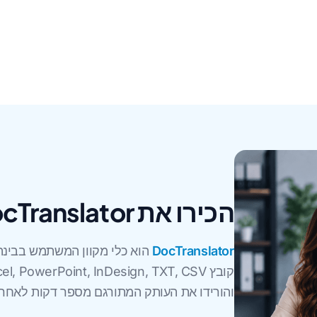
הכירו את DocTranslator
DocTranslator
הוא כלי מקוון המשתמש בבינה
והורידו את העותק המתורגם מספר דקות לאחר מ