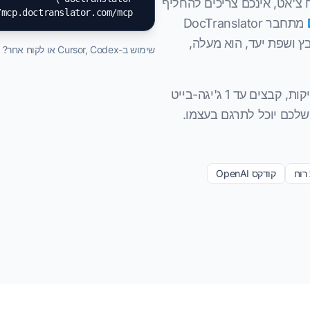
 צ'אט, אינכם צריכים להחליף
  https://mcp.doctranslator.com/mcp
מתחבר DocTranslator
ץ ושפת יעד, הוא מעלה,
שימוש ב-Cursor, Codex או לקוח אחר? ה-
הוא נושא את אותו מנוע כמו האתר: 100+ שפות, OCR לסריקות, קבצים עד 1 ג'יגה-בייט
רוח
קודקס OpenAI