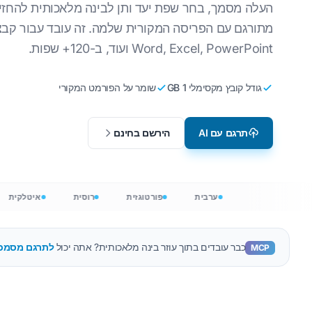
העלה מסמך, בחר שפת יעד ותן לבינה מלאכותית להחזי
תרגם קבצי T
לוקליזציה של משחקי וידאו
אנגלית לקוריאנית
תרגם קבצי V
Word, Excel, PowerPoint ועוד, ב-120+ שפות.
למידה מקוונת
אנגלית לערבית
תרגם את JSON
ותר
אנגלית לטורקית
גודל קובץ מקסימלי 1 GB
שומר על הפורמט המקורי
מתרגם HTML
אנגלית לאינדונזית
ספירת מילים 
אנגלית להינדית
תרגם עם AI
הירשם בחינם
מונה מילים .X
אנגלית לאורדו
ספירת קב
ספירת מילים ש
ערבית
פורטוגזית
רוסית
איטלקי
כבר עובדים בתוך עוזר בינה מלאכותית? אתה יכול
לתרגם מסמכים מ-Claude, Cursor או x
MCP
+ שפות