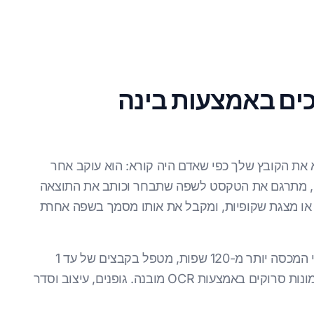
כים באמצעות בינה
את הקובץ שלך כפי שאדם היה קורא: הוא עוקב אחר
ם, מתרגם את הטקסט לשפה שתבחר וכותב את התוצאה
 או מצגת שקופיות, ומקבל את אותו מסמך בשפה אחרת
DocTranslator מריץ זאת על מנוע תרגום עצבי המכסה יותר מ-120 שפות, מטפל בקבצים של עד 1
ג'יגה-בייט או 5,000 עמודים, וקורא עמודים ותמונות סרוקים באמצעות OCR מובנה. גופנים, עיצוב וסדר