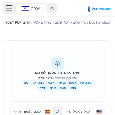
עברית
תפריט
DocTranslator
/
כל הכלים - לכל תרגום
/
מתרגם PDF
/
תרגם PDF לפינית
העלה או שחרר מסמך לתרגום
גודל קובץ מקסימלי
1 ג'יגה-בייט
קובץ .PDF
.DOCX
.PPTX
.XLSX
קובץ .TXT
.JPG
.HTML
.EPUB
.IDML
.PNG
אנגלית (אנגלית)
אספניול (ספרדית)