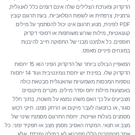
הדקדוק ומערכת הצלילים שלה אינם דומים כלל לאנגלית,
גרמנית, צרפתית או לשפות הסלאביות. בעת תרגום קובץ
PDF לפינית, מנוע תרגום אינו יכול להסתמך על מילים
קוגנאטיות, מילות שורש משותפות או דפוסי דקדוק
חופפים. כל אלמנט מבני של התפוקה חייב להיבנות
במונחים פיניים מאפס.
המאפיין הבולט ביותר של הדקדוק הפיני הוא 15 יחסות
הדקדוק שלו. בפינית יש יחסת נומינטיבית ועוד 14 יחסות
נוספות המכסות משמעויות שהאנגלית מבטאת כולה
באמצעות מילות יחס וסדר מילים. מקרים מיקוםיים
מצביעים על כך האם משהו נמצא על משטח, בתוך חלל
סגור, או בתנועה לעבר מיקום או הרחק ממנו. תיקי רכוש
מסמנים בעלות ושייכות. יחסת התרגום מסמנת שינוי של
מצב או תנאי. המקרה האסיב מסמן מצב או תפקיד זמני. כל
אחד מהמקרים הללו מתבטא לא במילה נפרדת, אלא