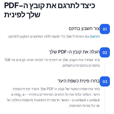
כיצד לתרגם את קובץ ה-PDF
שלך לפינית
צור חשבון בחינם
01
הירשם
עם האימייל שלך כדי לגשת ללוח המחוונים המקוון לתרגום.
העלה את קובץ ה-PDF שלך
02
גרור ושחרר את הקובץ שלך או דפדף כדי לבחור אותו. קבצים עד 1GB
נתמכים בתוכניות בתשלום.
בחרו פינית כשפת היעד
03
בחר את שפת המקור של קובץ ה-PDF שלך והגדר פינית כשפת
היעד. הפלט יכלול את כל התווים המיוחדים בפינית - a-ring, a-
umlaut ו-o-umlaut - כאשר הרמוניית התנועות מיושמת כהלכה על
פני כל צורות הסיומות.