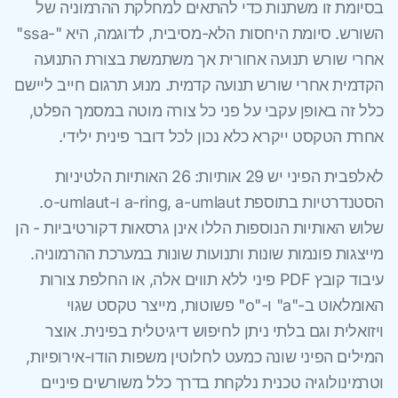
בסיומת זו משתנות כדי להתאים למחלקת ההרמוניה של
השורש. סיומת היחסות הלא-מסיבית, לדוגמה, היא "-ssa"
אחרי שורש תנועה אחורית אך משתמשת בצורת התנועה
הקדמית אחרי שורש תנועה קדמית. מנוע תרגום חייב ליישם
כלל זה באופן עקבי על פני כל צורה מוטה במסמך הפלט,
אחרת הטקסט ייקרא כלא נכון לכל דובר פינית ילידי.
לאלפבית הפיני יש 29 אותיות: 26 האותיות הלטיניות
הסטנדרטיות בתוספת a-ring, a-umlaut ו-o-umlaut.
שלוש האותיות הנוספות הללו אינן גרסאות דקורטיביות - הן
מייצגות פונמות שונות ותנועות שונות במערכת ההרמוניה.
עיבוד קובץ PDF פיני ללא תווים אלה, או החלפת צורות
האומלאוט ב-"a" ו-"o" פשוטות, מייצר טקסט שגוי
ויזואלית וגם בלתי ניתן לחיפוש דיגיטלית בפינית. אוצר
המילים הפיני שונה כמעט לחלוטין משפות הודו-אירופיות,
וטרמינולוגיה טכנית נלקחת בדרך כלל משורשים פיניים