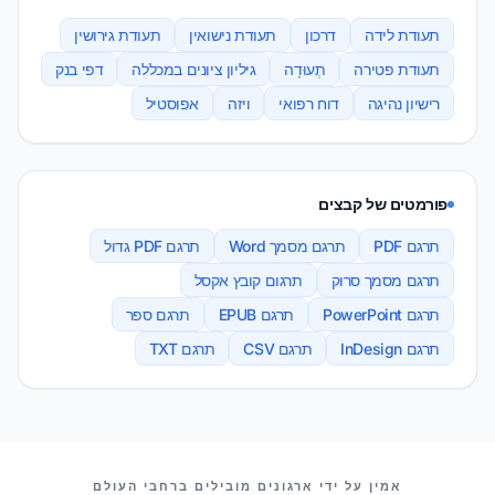
תעודת לידה
דרכון
תעודת נישואין
תעודת גירושין
תעודת פטירה
תְעוּדָה
גיליון ציונים במכללה
דפי בנק
רישיון נהיגה
דוח רפואי
ויזה
אפוסטיל
פורמטים של קבצים
תרגם PDF
תרגם מסמך Word
תרגם PDF גדול
תרגם מסמך סרוק
תרגום קובץ אקסל
תרגם PowerPoint
תרגם EPUB
תרגם ספר
תרגם InDesign
תרגם CSV
תרגם TXT
השותפים שלנו
אמין על ידי ארגונים מובילים ברחבי העולם