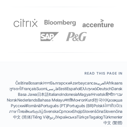
READ THIS PAGE IN
Afrikaans
العربية
Azərbaycanca
Български
বাংলা
Bosanski
Čeština
Dansk
Deutsch
Ελληνικά
Español
Eesti
فارسی
Suomi
Français
ગુજરાતી
עברית
हिन्दी
Hrvatski
Magyar
Indonesia
Italiano
日本語
Basa Jawa
Norsk
Nederlands
Bahasa Melayu
मराठी
Монгол
Kurdî
한국어
Қазақша
Русский
Română
Português (PT)
Português (BR)
Polski
ਪੰਜਾਬੀ
ଓଡିଆ
ภาษาไทย
తెలుగు
தமிழ்
Svenska
Српски
Shqip
Slovenščina
Slovenčina
Türkmenler
Tagalog
Türkçe
Українська
اردو
Tiếng Việt
中文 (简体)
中文 (繁體)