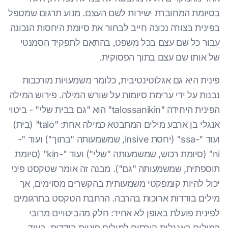
בסיומת המחוברת ישירות לשם העצם. מנוע תרגום שמטפל
בפינית בצורה נכונה חייב לבחור את סיומת היחסות הנכונה
עבור כל שם עצם בכל משפט, בהתאם לתפקיד הסמנטי
של אותו שם עצם בתוך הפסוקית.
פינית היא גם אגלוטינטיבית, כלומר משמעויות מורכבות
נבנות על ידי ערימת סיומות על שורש המילה. פירוש המילה
הפינית היחידה "talossanikin" הוא "גם בבית שלי" - ביטוי
אנגלי בן ארבע מילים המתבטא כמילה אחת: "talo" (בית)
ועוד "-ssa" (יחסת insive, שמשמעותה "בתוך") ועוד "-
ni" (סיומת רכוש, שמשמעותה "שלי") ועוד "-kin" (סיומת
תוספתית, שמשמעותה "גם"). מבנה זה אומר שטקסט פיני
יכול להיות קומפקטי משמעותית בהקשרים מסוימים, אך
מילים בודדות ארוכות בהרבה. הרחבת הטקסט בתרגומים
לפינית פועלת באופן לא אחיד: חלק מהביטויים מרובי
המילים באנגלית קורסים למילים פיניות בודדות, בעוד