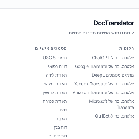
DocTranslator
אודותינו
·
תנאי השירות
·
מדיניות פרטיות
חלופות
מסמכים אישיים
אלטרנטיבה ל-ChatGPT
תרגום USCIS
אלטרנטיבה של Google Translate
דו"ח רפואי
מתרגם מסמכים DeepL
תעודת לידה
אלטרנטיבה של Yandex Translate
תעודת נישואין
אלטרנטיבה של Amazon Translate
תעודת גירושין
אלטרנטיבה של Microsoft
תעודת פטירה
Translate
דרכון
אלטרנטיבה ל-QuillBot
תְעוּדָה
דוח בנק
קוֹרוֹת חַיִים