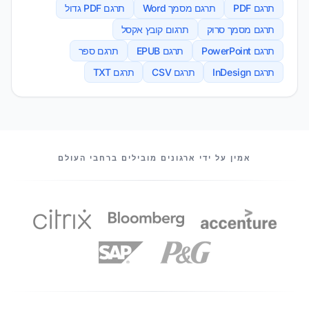
תרגם PDF
תרגם מסמך Word
תרגם PDF גדול
תרגם מסמך סרוק
תרגום קובץ אקסל
תרגם PowerPoint
תרגם EPUB
תרגם ספר
תרגם InDesign
תרגם CSV
תרגם TXT
השותפים שלנו
אמין על ידי ארגונים מובילים ברחבי העולם