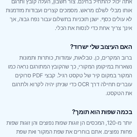
אתה יכול להתחיל בחינם. צור חשבון, העלה קובץ ותרגם
אותו מבלי לשלם מראש. מסמכים קצרים ועבודות מזדמנות
לא עולים כסף. ישנן תוכניות בתשלום עבור נפח גבוה, אך
אינך צריך אחת כדי לנסות את הכלי.
האם העיצוב שלי ישרוד?
ברוב המקרים, כן. טבלאות, עמודות, כותרות ותמונות
נשארות במיקומן המקורי, כך שהקובץ המתורגם נראה כמו
המקור במקום קיר של טקסט רגיל. קבצי PDF סרוקים
עוברים תחילה דרך OCR כדי שניתן יהיה לקרוא ולתרגם
את הטקסט.
בכמה שפות הוא תומך?
יותר מ-120, המכסים הן זוגות שפות נפוצים והן זוגות שפות
פחות נפוצים. אתם בוחרים את שפת המקור ואת שפת