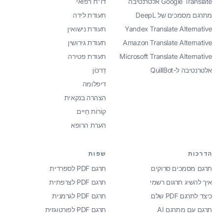
Google Translate אלטרנטיבה
דו"ח רפואי
מתרגם מסמכים של DeepL
תעודת לידה
Yandex Translate Alternative
תעודת נישואין
Amazon Translate Alternative
תעודת גירושין
Microsoft Translate Alternative
תעודת פטירה
אלטרנטיבה ל-QuillBot
דַרכּוֹן
דיפלומה
הצהרה בנקאית
קוֹרוֹת חַיִים
הערת הרופא
הדרכות
שפות
תרגם מסמכים סרוקים
תרגם PDF לספרדית
איך להשיג תרגום רשמי
תרגם PDF לצרפתית
כיצד לתרגם PDF שלם
תרגם PDF לגרמנית
תרגם עם מתרגם AI
תרגם PDF לפורטוגזית