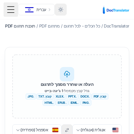
עברית
תפריט
DocTranslator
/
כל הכלים - לכל תרגום
/
מתרגם PDF
/
תוכנת תרגום PDF
העלה או שחרר מסמך לתרגום
גודל קובץ מקסימלי
1 ג'יגה-בייט
קובץ .PDF
.DOCX
.PPTX
.XLSX
קובץ .TXT
.JPG
.HTML
. EPUB
.IDML
.PNG
אנגלית (אנגלית)
אספניול (ספרדית)