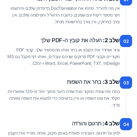
אין מה להוריד. פתחו את DocTranslator בדפדפן שלכם והירשמו
תוך מספר דקות עם שמכם, כתובת הדוא"ל והסיסמה שלכם. אין
צורך במתקין, אין צורך בהרשאות מנהל.
שלב 2:
העלה את קובץ ה-PDF שלך
02
גרור ושחרר את הקובץ או בחר אותו מהמכשיר שלך. קבצי PDF
מקוריים וקבצי PDF סרוקים שניהם עובדים, ואותו דף מקבל גם MS
Word, Excel, PowerPoint, TXT, InDesign ו-CSV.
שלב 3:
בחר את השפות
03
בחרו את שפת המקור ואת שפת היעד מתוך יותר מ-120 אפשרויות.
הקלד את שם השפה או עיין ברשימה כדי למצוא את השפה שאתה
צריך.
שלב 4:
תרגום והורדה
04
לחץ על תרגום. העבודה פועלת באופן מקוון, ואתה מוריד את הקובץ