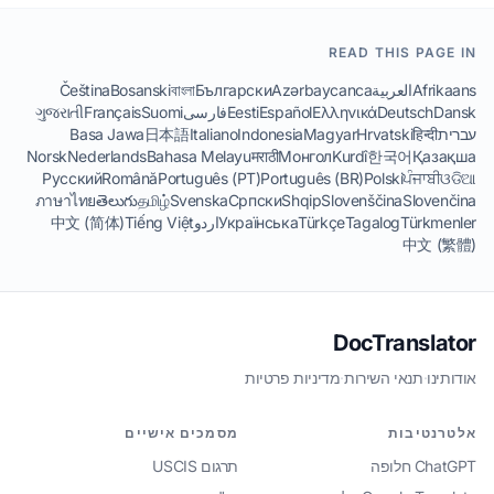
READ THIS PAGE IN
Afrikaans
العربية
Azərbaycanca
Български
বাংলা
Bosanski
Čeština
Dansk
Deutsch
Ελληνικά
Español
Eesti
فارسی
Suomi
Français
ગુજરાતી
עברית
हिन्दी
Hrvatski
Magyar
Indonesia
Italiano
日本語
Basa Jawa
Norsk
Nederlands
Bahasa Melayu
मराठी
Монгол
Kurdî
한국어
Қазақша
Русский
Română
Português (PT)
Português (BR)
Polski
ਪੰਜਾਬੀ
ଓଡିଆ
ภาษาไทย
తెలుగు
தமிழ்
Svenska
Српски
Shqip
Slovenščina
Slovenčina
Türkmenler
Tagalog
Türkçe
Українська
اردو
Tiếng Việt
中文 (简体)
中文 (繁體)
DocTranslator
אודותינו
·
תנאי השירות
·
מדיניות פרטיות
אלטרנטיבות
מסמכים אישיים
ChatGPT חלופה
תרגום USCIS