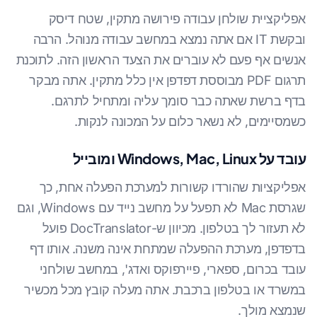
אפליקציית שולחן עבודה פירושה מתקין, שטח דיסק
ובקשת IT אם אתה נמצא במחשב עבודה מנוהל. הרבה
אנשים אף פעם לא עוברים את הצעד הראשון הזה. לתוכנת
תרגום PDF מבוססת דפדפן אין כלל מתקין. אתה מבקר
בדף ברשת שאתה כבר סומך עליה ומתחיל לתרגם.
כשמסיימים, לא נשאר כלום על המכונה לנקות.
עובד על Windows, Mac, Linux ומובייל
אפליקציות שהורדו קשורות למערכת הפעלה אחת, כך
שגרסת Mac לא תפעל על מחשב נייד עם Windows, וגם
לא תעזור לך בטלפון. מכיוון ש-DocTranslator פועל
בדפדפן, מערכת ההפעלה שמתחת אינה משנה. אותו דף
עובד בכרום, ספארי, פיירפוקס ואדג', במחשב שולחני
במשרד או בטלפון ברכבת. אתה מעלה קובץ מכל מכשיר
שנמצא מולך.