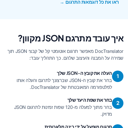
ראו את כל דוגמאות התרגום →
איך עובד מתרגם JSON מקוון?
DocTranslator מאפשר תרגום אוטומטי קל של קבצי JSON תוך
שמירה על המבנה והעיצוב שלהם. כך התהליך עובד:
העלה את קובץ ה-JSON שלך
1
בחר את קובץ ה-JSON שברצונך לתרגם והעלה אותו
לפלטפורמה המאובטחת של DocTranslator.
בחר את שפת היעד שלך
2
בחר מתוך למעלה מ-120 שפות זמינות לתרגום JSON
מדויק.
תרגום מופעל על ידי בינה מלאכותית