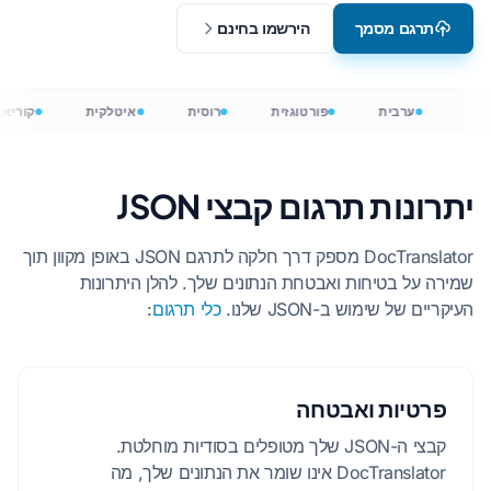
תרגם מסמך
הירשמו בחינם
ערבית
פורטוגזית
רוסית
איטלקית
קוריא
יתרונות תרגום קבצי JSON
DocTranslator מספק דרך חלקה לתרגם JSON באופן מקוון תוך
שמירה על בטיחות ואבטחת הנתונים שלך. להלן היתרונות
העיקריים של שימוש ב-JSON שלנו.
כלי תרגום
:
פרטיות ואבטחה
קבצי ה-JSON שלך מטופלים בסודיות מוחלטת.
DocTranslator אינו שומר את הנתונים שלך, מה