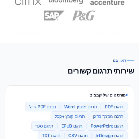
ראו גם
שירותי תרגום קשורים
פורמטים של קבצים
תרגם PDF
תרגם מסמך Word
תרגם PDF גדול
תרגם מסמך סרוק
תרגום קובץ אקסל
תרגם PowerPoint
תרגם EPUB
תרגם ספר
תרגם InDesign
תרגם CSV
תרגם TXT