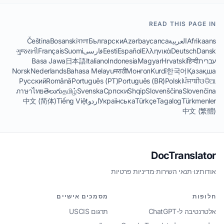
READ THIS PAGE IN
Afrikaans
العربية
Azərbaycanca
Български
বাংলা
Bosanski
Čeština
Dansk
Deutsch
Ελληνικά
Español
Eesti
فارسی
Suomi
Français
ગુજરાતી
עברית
हिन्दी
Hrvatski
Magyar
Indonesia
Italiano
日本語
Basa Jawa
Norsk
Nederlands
Bahasa Melayu
मराठी
Монгол
Kurdî
한국어
Қазақша
Русский
Română
Português (PT)
Português (BR)
Polski
ਪੰਜਾਬੀ
ଓଡିଆ
ภาษาไทย
తెలుగు
தமிழ்
Svenska
Српски
Shqip
Slovenščina
Slovenčina
Türkmenler
Tagalog
Türkçe
Українська
اردو
Tiếng Việt
中文 (简体)
中文 (繁體)
DocTranslator
אודותינו
·
תנאי השירות
·
מדיניות פרטיות
חלופות
מסמכים אישיים
אלטרנטיבה ל-ChatGPT
תרגום USCIS