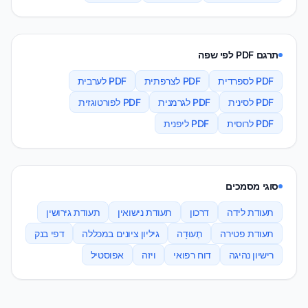
תרגם PDF לפי שפה
PDF לספרדית
PDF לצרפתית
PDF לערבית
PDF לסינית
PDF לגרמנית
PDF לפורטוגזית
PDF לרוסית
PDF ליפנית
סוגי מסמכים
תעודת לידה
דרכון
תעודת נישואין
תעודת גירושין
תעודת פטירה
תְעוּדָה
גיליון ציונים במכללה
דפי בנק
רישיון נהיגה
דוח רפואי
ויזה
אפוסטיל