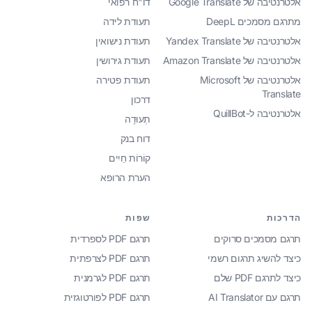
אלטרנטיבה של Google Translate
דו"ח רפואי
מתרגם מסמכים DeepL
תעודת לידה
אלטרנטיבה של Yandex Translate
תעודת נישואין
אלטרנטיבה של Amazon Translate
תעודת גירושין
אלטרנטיבה של Microsoft
תעודת פטירה
Translate
דרכון
אלטרנטיבה ל-QuillBot
תְעוּדָה
דוח בנק
קוֹרוֹת חַיִים
הערת הרופא
הדרכות
שפות
תרגם מסמכים סרוקים
תרגם PDF לספרדית
כיצד להשיג תרגום רשמי
תרגם PDF לצרפתית
כיצד לתרגם PDF שלם
תרגם PDF לגרמנית
תרגם עם AI Translator
תרגם PDF לפורטוגזית