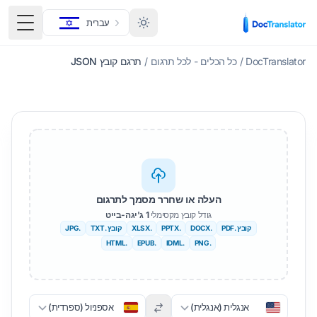
עברית
תפריט
DocTranslator
/
כל הכלים - לכל תרגום
/
תרגם קובץ JSON
העלה או שחרר מסמך לתרגום
גודל קובץ מקסימלי
1 ג'יגה-בייט
קובץ .PDF
.DOCX
.PPTX
.XLSX
קובץ .TXT
.JPG
.HTML
.EPUB
.IDML
.PNG
אנגלית (אנגלית)
אספניול (ספרדית)