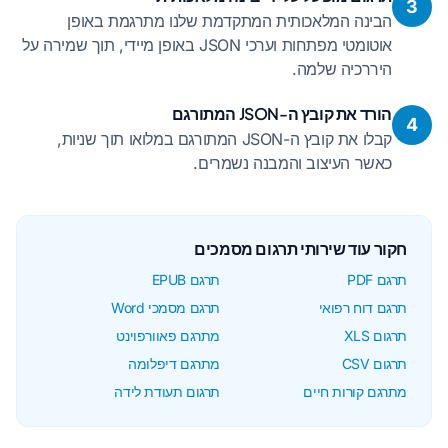
3
הבינה המלאכותית המתקדמת שלנו מתרגמת באופן
אוטומטי מפתחות וערכי JSON באופן מיידי, תוך שמירה על
היררכיה שלמה.
הורד את קובץ ה-JSON המתורגם
4
קבלו את קובץ ה-JSON המתורגם במלואו תוך שניות,
כאשר העיצוב והמבנה נשמרים.
חקור עוד שירותי תרגום מסמכים
תרגם PDF
תרגם EPUB
תרגם דוח רפואי
תרגם מסמכי Word
תרגום XLS
מתרגם פאוורפוינט
תרגום CSV
מתרגם דיפלומה
מתרגם קורות חיים
תרגום תעודת לידה