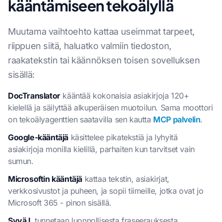
kääntämiseen tekoälyllä
Muutama vaihtoehto kattaa useimmat tarpeet,
riippuen siitä, haluatko valmiin tiedoston,
raakatekstin tai käännöksen toisen sovelluksen
sisällä:
DocTranslator
kääntää kokonaisia asiakirjoja 120+
kielellä ja säilyttää alkuperäisen muotoilun. Sama moottori
on tekoälyagenttien saatavilla sen kautta
MCP palvelin
.
Google-kääntäjä
käsittelee pikatekstiä ja lyhyitä
asiakirjoja monilla kielillä, parhaiten kun tarvitset vain
sumun.
Microsoftin kääntäjä
kattaa tekstin, asiakirjat,
verkkosivustot ja puheen, ja sopii tiimeille, jotka ovat jo
Microsoft 365 - pinon sisällä.
Syvä L
tunnetaan luonnollisesta fraseerauksesta,