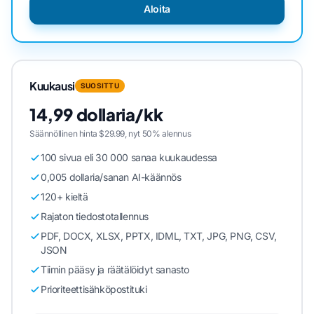
Aloita
Kuukausi
SUOSITTU
14,99 dollaria/kk
Säännöllinen hinta $29.99, nyt 50% alennus
100 sivua eli 30 000 sanaa kuukaudessa
0,005 dollaria/sanan AI-käännös
120+ kieltä
Rajaton tiedostotallennus
PDF, DOCX, XLSX, PPTX, IDML, TXT, JPG, PNG, CSV,
JSON
Tiimin pääsy ja räätälöidyt sanasto
Prioriteettisähköpostituki