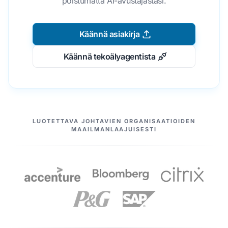
poistumatta AI-avustajastasi.
Käännä asiakirja
Käännä tekoälyagentista
MEIDÄN KUMPPANIMME
LUOTETTAVA JOHTAVIEN ORGANISAATIOIDEN
MAAILMANLAAJUISESTI