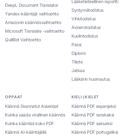
Lääketieteellinen raportti
DeepL Document Translator
Syntymätodistus
Yandex-kääntäjä vaihtoehto
Vihkitodistus
Amazonin käännösvaihtoehto
Avioerotodistus
Microsoft Translate -vaihtoehto
Kuolintodistus
QuillBot Vaihtoehto
Passi
Diplomi
Tiliote
Jatkaa
Lääkärin huomautus
OPPAAT
KIELI (KIELET
Käännä Skannatut Asiakirjat
Käännä PDF espanjaksi
Kuinka saada virallinen käännös
Käännä PDF ranskaksi
Kuinka kääntää koko PDF
Käännä PDF saksaksi
Käännä AI-kääntäjällä
Käännä PDF portugaliksi