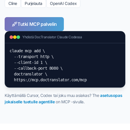
Cline
Purjelauta
OpenAI Codex
Tutki MCP palvelin
Yhdistä DocTranslator Claude Codessa
claude mcp add \

  --transport http \

  --client-id 1 \

  --callback-port 8080 \

  doctranslator \

  https://mcp.doctranslator.com/mcp
Käyttämällä Cursor, Codex tai joku muu asiakas? The
asetusopas
jokaiselle tuetulle agentille
on MCP -sivulla.