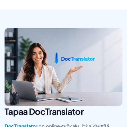
Tapaa DocTranslator
DocTranslator
on online-työkalu, joka käyttää