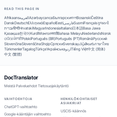
READ THIS PAGE IN
Afrikaans
العربية
Azərbaycanca
Български
বাংলা
Bosanski
Čeština
Dansk
Deutsch
Ελληνικά
Español
Eesti
فارسی
Suomi
Français
ગુજરાતી
עברית
हिन्दी
Hrvatski
Magyar
Indonesia
Italiano
日本語
Basa Jawa
Қазақша
한국어
Kurdî
Монгол
मराठी
Bahasa Melayu
Nederlands
Norsk
ଓଡିଆ
ਪੰਜਾਬੀ
Polski
Português (BR)
Português (PT)
Română
Русский
Slovenčina
Slovenščina
Shqip
Српски
Svenska
தமிழ்
తెలుగు
ภาษาไทย
Türkmenler
Tagalog
Türkçe
Українська
اردو
Tiếng Việt
中文 (简体)
中文 (繁體)
DocTranslator
Meistä
·
Palveluehdot
·
Tietosuojakäytäntö
VAIHTOEHTOJA
HENKILÖKOHTAISET
ASIAKIRJAT
ChatGPT-vaihtoehto
USCIS-käännös
Google-kääntäjän vaihtoehto