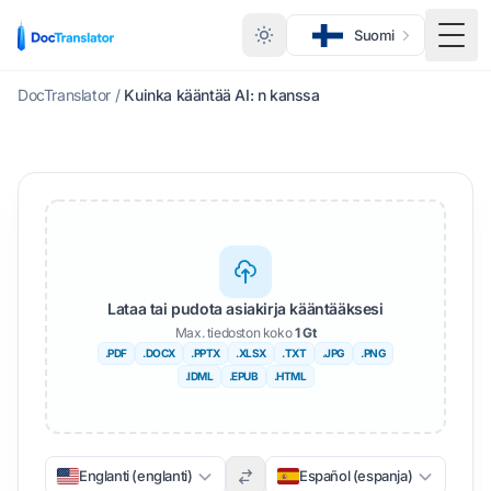
Suomi
Vaihd
DocTranslator
/
Kuinka kääntää AI: n kanssa
Lataa tai pudota asiakirja kääntääksesi
Max. tiedoston koko
1 Gt
.PDF
.DOCX
.PPTX
.XLSX
.TXT
.JPG
.PNG
.IDML
.EPUB
.HTML
Englanti (englanti)
Español (espanja)