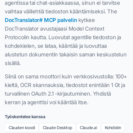
agentissa tai chat-asiakkaassa, sinun ei tarvitse
vaihtaa välilehtiä tiedoston kääntämiseksi. The
DocTranslator# MCP palvelin
kytkee
DocTranslator avustajaasi Model Context
Protocolin kautta. Luovutat agentille tiedoston ja
kohdekielen, se lataa, kääntää ja luovuttaa
alustetun dokumentin takaisin saman keskustelun
sisällä.
Siinä on sama moottori kuin verkkosivustolla: 100+
kieltä, OCR skannauksia, tiedostot enintään 1 Gt ja
turvallinen OAuth 2.1 -kirjautuminen. Yhdistä
kerran ja agenttisi voi kääntää itse.
Työskentelee kanssa
Clauden koodi
Claude Desktop
Claude.ai
Kohdistin