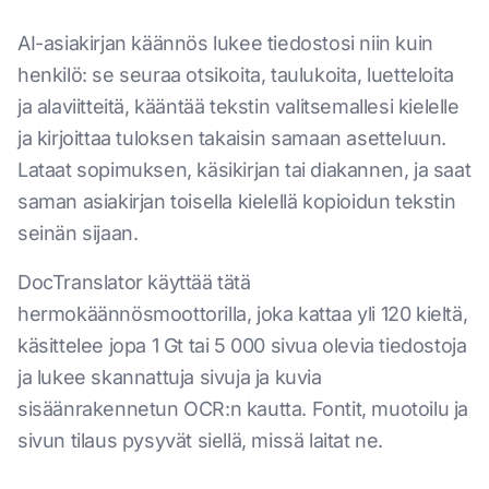
AI-asiakirjan käännös lukee tiedostosi niin kuin
henkilö: se seuraa otsikoita, taulukoita, luetteloita
ja alaviitteitä, kääntää tekstin valitsemallesi kielelle
ja kirjoittaa tuloksen takaisin samaan asetteluun.
Lataat sopimuksen, käsikirjan tai diakannen, ja saat
saman asiakirjan toisella kielellä kopioidun tekstin
seinän sijaan.
DocTranslator käyttää tätä
hermokäännösmoottorilla, joka kattaa yli 120 kieltä,
käsittelee jopa 1 Gt tai 5 000 sivua olevia tiedostoja
ja lukee skannattuja sivuja ja kuvia
sisäänrakennetun OCR:n kautta. Fontit, muotoilu ja
sivun tilaus pysyvät siellä, missä laitat ne.