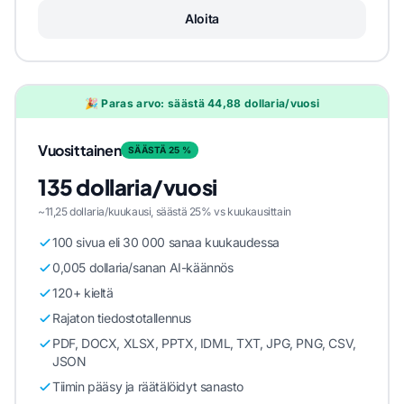
Aloita
🎉 Paras arvo: säästä 44,88 dollaria/vuosi
Vuosittainen
SÄÄSTÄ 25 %
135 dollaria/vuosi
~11,25 dollaria/kuukausi, säästä 25% vs kuukausittain
100 sivua eli 30 000 sanaa kuukaudessa
0,005 dollaria/sanan AI-käännös
120+ kieltä
Rajaton tiedostotallennus
PDF, DOCX, XLSX, PPTX, IDML, TXT, JPG, PNG, CSV,
JSON
Tiimin pääsy ja räätälöidyt sanasto