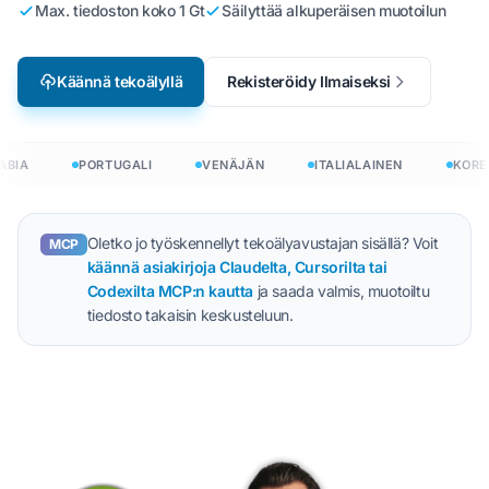
Max. tiedoston koko 1 Gt
Säilyttää alkuperäisen muotoilun
Käännä tekoälyllä
Rekisteröidy Ilmaiseksi
BIA
PORTUGALI
VENÄJÄN
ITALIALAINEN
KOREA
Oletko jo työskennellyt tekoälyavustajan sisällä? Voit
MCP
käännä asiakirjoja Claudelta, Cursorilta tai
Codexilta MCP:n kautta
ja saada valmis, muotoiltu
tiedosto takaisin keskusteluun.