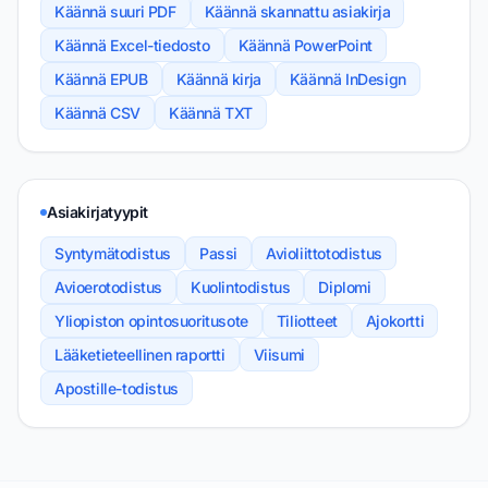
Käännä suuri PDF
Käännä skannattu asiakirja
Käännä Excel-tiedosto
Käännä PowerPoint
Käännä EPUB
Käännä kirja
Käännä InDesign
Käännä CSV
Käännä TXT
Asiakirjatyypit
Syntymätodistus
Passi
Avioliittotodistus
Avioerotodistus
Kuolintodistus
Diplomi
Yliopiston opintosuoritusote
Tiliotteet
Ajokortti
Lääketieteellinen raportti
Viisumi
Apostille-todistus