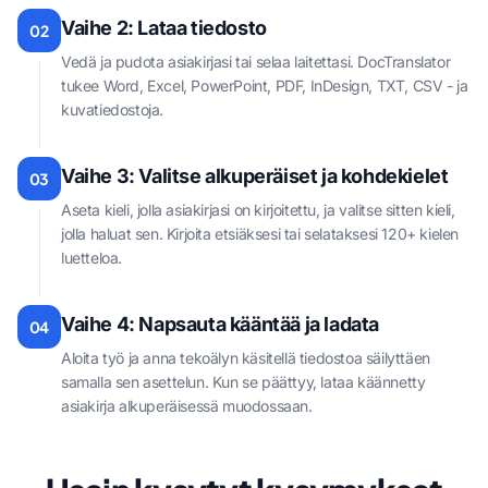
Vaihe 2: Lataa tiedosto
02
Vedä ja pudota asiakirjasi tai selaa laitettasi. DocTranslator
tukee Word, Excel, PowerPoint, PDF, InDesign, TXT, CSV - ja
kuvatiedostoja.
Vaihe 3: Valitse alkuperäiset ja kohdekielet
03
Aseta kieli, jolla asiakirjasi on kirjoitettu, ja valitse sitten kieli,
jolla haluat sen. Kirjoita etsiäksesi tai selataksesi 120+ kielen
luetteloa.
Vaihe 4: Napsauta kääntää ja ladata
04
Aloita työ ja anna tekoälyn käsitellä tiedostoa säilyttäen
samalla sen asettelun. Kun se päättyy, lataa käännetty
asiakirja alkuperäisessä muodossaan.