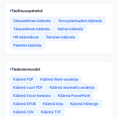
Teollisuuspalvelut
Oikeudellinen käännös
Terveydenhuollon käännös
Taloudellinen käännös
Valtion käännös
HR-käännökset
Tekninen käännös
Patentin käännös
Tiedostomuodot
Käännä PDF
Käännä Word-asiakirja
Käännä suuri PDF
Käännä skannattu asiakirja
Käännä Excel-tiedosto
Käännä PowerPoint
Käännä EPUB
Käännä kirja
Käännä InDesign
Käännä CSV
Käännä TXT