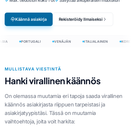
Max. tiedoston koko 1 Gt
Säilyttää alkuperäisen muotoilun
Käännä asiakirja
Rekisteröidy Ilmaiseksi
BIA
PORTUGALI
VENÄJÄN
ITALIALAINEN
KORE
MULLISTAVA VIESTINTÄ
Hanki virallinen käännös
On olemassa muutamia eri tapoja saada virallinen
käännös asiakirjasta riippuen tarpeistasi ja
asiakirjatyypistäsi. Tässä on muutamia
vaihtoehtoja, joita voit harkita: