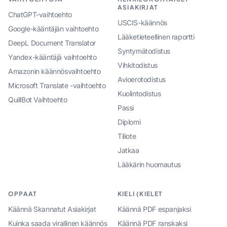
ASIAKIRJAT
ChatGPT-vaihtoehto
USCIS-käännös
Google-kääntäjän vaihtoehto
Lääketieteellinen raportti
DeepL Document Translator
Syntymätodistus
Yandex-kääntäjä vaihtoehto
Vihkitodistus
Amazonin käännösvaihtoehto
Avioerotodistus
Microsoft Translate -vaihtoehto
Kuolintodistus
QuillBot Vaihtoehto
Passi
Diplomi
Tiliote
Jatkaa
Lääkärin huomautus
OPPAAT
KIELI (KIELET
Käännä Skannatut Asiakirjat
Käännä PDF espanjaksi
Kuinka saada virallinen käännös
Käännä PDF ranskaksi