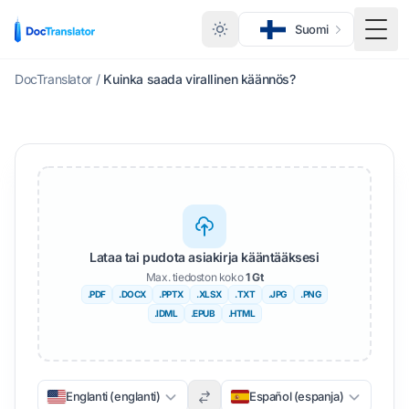
Suomi
Vaihd
DocTranslator
/
Kuinka saada virallinen käännös?
Lataa tai pudota asiakirja kääntääksesi
Max. tiedoston koko
1 Gt
.PDF
.DOCX
.PPTX
.XLSX
.TXT
.JPG
.PNG
.IDML
.EPUB
.HTML
Englanti (englanti)
Español (espanja)