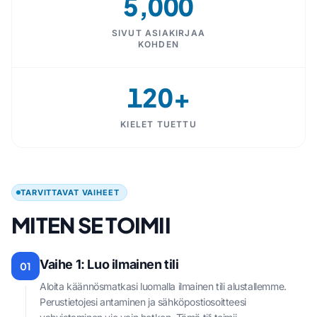
5,000
SIVUT ASIAKIRJAA
KOHDEN
120+
KIELET TUETTU
TARVITTAVAT VAIHEET
MITEN SE TOIMII
Vaihe 1: Luo ilmainen tili
01
Aloita käännösmatkasi luomalla ilmainen tili alustallemme.
Perustietojesi antaminen ja sähköpostiosoitteesi