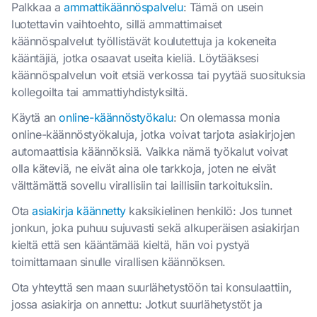
Palkkaa a
ammattikäännöspalvelu
: Tämä on usein
luotettavin vaihtoehto, sillä ammattimaiset
käännöspalvelut työllistävät koulutettuja ja kokeneita
kääntäjiä, jotka osaavat useita kieliä. Löytääksesi
käännöspalvelun voit etsiä verkossa tai pyytää suosituksia
kollegoilta tai ammattiyhdistyksiltä.
Käytä an
online-käännöstyökalu
: On olemassa monia
online-käännöstyökaluja, jotka voivat tarjota asiakirjojen
automaattisia käännöksiä. Vaikka nämä työkalut voivat
olla käteviä, ne eivät aina ole tarkkoja, joten ne eivät
välttämättä sovellu virallisiin tai laillisiin tarkoituksiin.
Ota
asiakirja käännetty
kaksikielinen henkilö: Jos tunnet
jonkun, joka puhuu sujuvasti sekä alkuperäisen asiakirjan
kieltä että sen kääntämää kieltä, hän voi pystyä
toimittamaan sinulle virallisen käännöksen.
Ota yhteyttä sen maan suurlähetystöön tai konsulaattiin,
jossa asiakirja on annettu: Jotkut suurlähetystöt ja