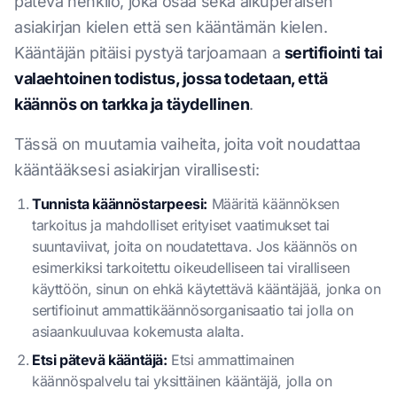
pätevä henkilö, joka osaa sekä alkuperäisen
asiakirjan kielen että sen kääntämän kielen.
Kääntäjän pitäisi pystyä tarjoamaan a
sertifiointi tai
valaehtoinen todistus, jossa todetaan, että
käännös on tarkka ja täydellinen
.
Tässä on muutamia vaiheita, joita voit noudattaa
kääntääksesi asiakirjan virallisesti:
Tunnista käännöstarpeesi:
Määritä käännöksen
tarkoitus ja mahdolliset erityiset vaatimukset tai
suuntaviivat, joita on noudatettava. Jos käännös on
esimerkiksi tarkoitettu oikeudelliseen tai viralliseen
käyttöön, sinun on ehkä käytettävä kääntäjää, jonka on
sertifioinut ammattikäännösorganisaatio tai jolla on
asiaankuuluvaa kokemusta alalta.
Etsi pätevä kääntäjä:
Etsi ammattimainen
käännöspalvelu tai yksittäinen kääntäjä, jolla on