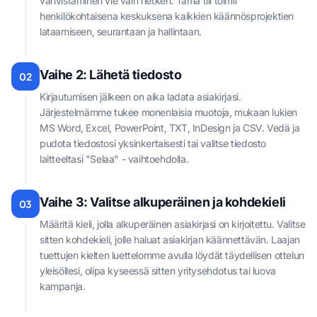
vahvistaminen vie vain hetken. Tämä tili toimii
henkilökohtaisena keskuksena kaikkien käännösprojektien
lataamiseen, seurantaan ja hallintaan.
Vaihe 2: Lähetä tiedosto
02
Kirjautumisen jälkeen on aika ladata asiakirjasi.
Järjestelmämme tukee monenlaisia muotoja, mukaan lukien
MS Word, Excel, PowerPoint, TXT, InDesign ja CSV. Vedä ja
pudota tiedostosi yksinkertaisesti tai valitse tiedosto
laitteeltasi "Selaa" - vaihtoehdolla.
Vaihe 3: Valitse alkuperäinen ja kohdekieli
03
Määritä kieli, jolla alkuperäinen asiakirjasi on kirjoitettu. Valitse
sitten kohdekieli, jolle haluat asiakirjan käännettävän. Laajan
tuettujen kielten luettelomme avulla löydät täydellisen ottelun
yleisöllesi, olipa kyseessä sitten yritysehdotus tai luova
kampanja.