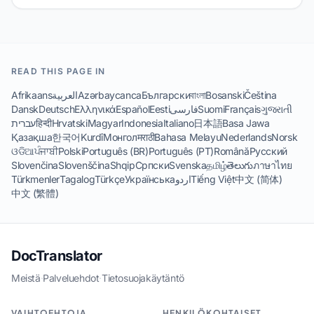
READ THIS PAGE IN
Afrikaans
العربية
Azərbaycanca
Български
বাংলা
Bosanski
Čeština
Dansk
Deutsch
Ελληνικά
Español
Eesti
فارسی
Suomi
Français
ગુજરાતી
עברית
हिन्दी
Hrvatski
Magyar
Indonesia
Italiano
日本語
Basa Jawa
Қазақша
한국어
Kurdî
Монгол
मराठी
Bahasa Melayu
Nederlands
Norsk
ଓଡିଆ
ਪੰਜਾਬੀ
Polski
Português (BR)
Português (PT)
Română
Русский
Slovenčina
Slovenščina
Shqip
Српски
Svenska
தமிழ்
తెలుగు
ภาษาไทย
Türkmenler
Tagalog
Türkçe
Українська
اردو
Tiếng Việt
中文 (简体)
中文 (繁體)
DocTranslator
Meistä
·
Palveluehdot
·
Tietosuojakäytäntö
VAIHTOEHTOJA
HENKILÖKOHTAISET