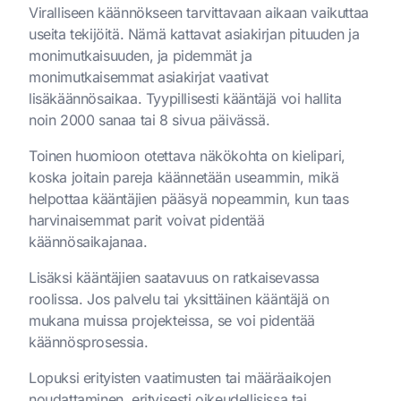
Viralliseen käännökseen tarvittavaan aikaan vaikuttaa
useita tekijöitä. Nämä kattavat asiakirjan pituuden ja
monimutkaisuuden, ja pidemmät ja
monimutkaisemmat asiakirjat vaativat
lisäkäännösaikaa. Tyypillisesti kääntäjä voi hallita
noin 2000 sanaa tai 8 sivua päivässä.
Toinen huomioon otettava näkökohta on kielipari,
koska joitain pareja käännetään useammin, mikä
helpottaa kääntäjien pääsyä nopeammin, kun taas
harvinaisemmat parit voivat pidentää
käännösaikajanaa.
Lisäksi kääntäjien saatavuus on ratkaisevassa
roolissa. Jos palvelu tai yksittäinen kääntäjä on
mukana muissa projekteissa, se voi pidentää
käännösprosessia.
Lopuksi erityisten vaatimusten tai määräaikojen
noudattaminen, erityisesti oikeudellisissa tai