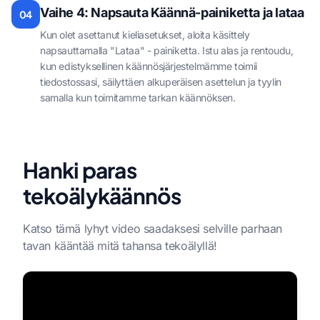
Vaihe 4: Napsauta Käännä-painiketta ja lataa
04
Kun olet asettanut kieliasetukset, aloita käsittely
napsauttamalla "Lataa" - painiketta. Istu alas ja rentoudu,
kun edistyksellinen käännösjärjestelmämme toimii
tiedostossasi, säilyttäen alkuperäisen asettelun ja tyylin
samalla kun toimitamme tarkan käännöksen.
Hanki paras
tekoälykäännös
Katso tämä lyhyt video saadaksesi selville parhaan
tavan kääntää mitä tahansa tekoälyllä!