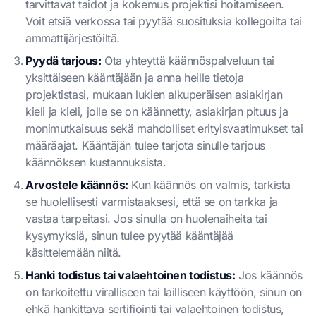
tarvittavat taidot ja kokemus projektisi hoitamiseen.
Voit etsiä verkossa tai pyytää suosituksia kollegoilta tai
ammattijärjestöiltä.
Pyydä tarjous:
Ota yhteyttä käännöspalveluun tai
yksittäiseen kääntäjään ja anna heille tietoja
projektistasi, mukaan lukien alkuperäisen asiakirjan
kieli ja kieli, jolle se on käännetty, asiakirjan pituus ja
monimutkaisuus sekä mahdolliset erityisvaatimukset tai
määräajat. Kääntäjän tulee tarjota sinulle tarjous
käännöksen kustannuksista.
Arvostele käännös:
Kun käännös on valmis, tarkista
se huolellisesti varmistaaksesi, että se on tarkka ja
vastaa tarpeitasi. Jos sinulla on huolenaiheita tai
kysymyksiä, sinun tulee pyytää kääntäjää
käsittelemään niitä.
Hanki todistus tai valaehtoinen todistus:
Jos käännös
on tarkoitettu viralliseen tai lailliseen käyttöön, sinun on
ehkä hankittava sertifiointi tai valaehtoinen todistus,