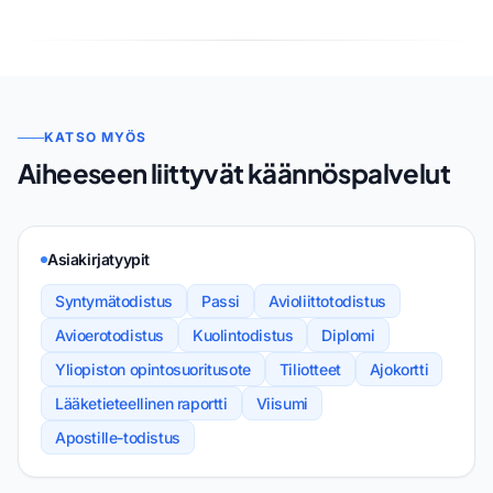
KATSO MYÖS
Aiheeseen liittyvät käännöspalvelut
Asiakirjatyypit
Syntymätodistus
Passi
Avioliittotodistus
Avioerotodistus
Kuolintodistus
Diplomi
Yliopiston opintosuoritusote
Tiliotteet
Ajokortti
Lääketieteellinen raportti
Viisumi
Apostille-todistus