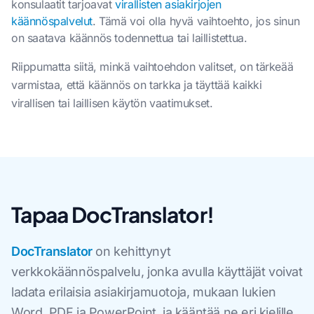
konsulaatit tarjoavat
virallisten asiakirjojen
käännöspalvelut
. Tämä voi olla hyvä vaihtoehto, jos sinun
on saatava käännös todennettua tai laillistettua.
Riippumatta siitä, minkä vaihtoehdon valitset, on tärkeää
varmistaa, että käännös on tarkka ja täyttää kaikki
virallisen tai laillisen käytön vaatimukset.
Tapaa DocTranslator!
DocTranslator
on kehittynyt
verkkokäännöspalvelu, jonka avulla käyttäjät voivat
ladata erilaisia asiakirjamuotoja, mukaan lukien
Word, PDF ja PowerPoint, ja kääntää ne eri kielille.