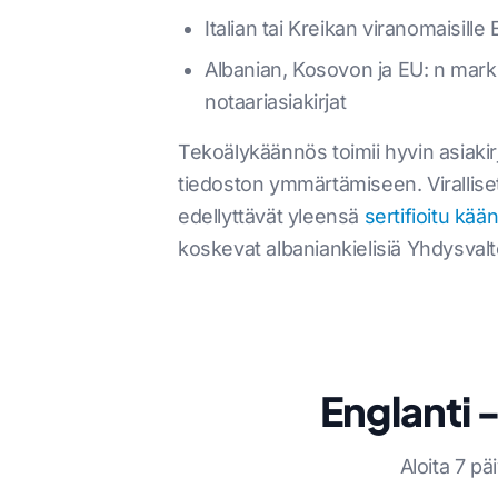
Italian tai Kreikan viranomaisill
Albanian, Kosovon ja EU: n markki
notaariasiakirjat
Tekoälykäännös toimii hyvin asiaki
tiedoston ymmärtämiseen. Viralliset
edellyttävät yleensä
sertifioitu kää
koskevat albaniankielisiä Yhdysva
Englanti 
Aloita 7 pä