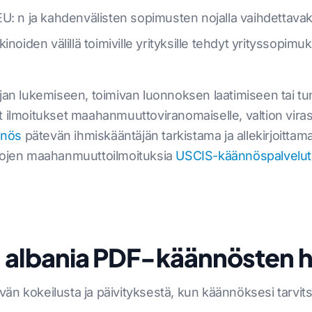
e EU: n ja kahdenvälisten sopimusten nojalla vaihdettavaks
noiden välillä toimiville yrityksille tehdyt yrityssopim
rjan lukemiseen, toimivan luonnoksen laatimiseen tai 
 ilmoitukset maahanmuuttoviranomaiselle, valtion virast
nnös
pätevän ihmiskääntäjän tarkistama ja allekirjoittama
ltojen maahanmuuttoilmoituksia
USCIS-käännöspalvelut
- albania PDF-käännösten h
ivän kokeilusta ja päivityksestä, kun käännöksesi tarvi