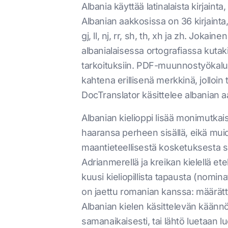
Albania käyttää latinalaista kirjaint
Albanian aakkosissa on 36 kirjainta,
gj, ll, nj, rr, sh, th, xh ja zh. Jokain
albanialaisessa ortografiassa kutak
tarkoituksiin. PDF-muunnostyökalu, j
kahtena erillisenä merkkinä, jolloin 
DocTranslator käsittelee albanian 
Albanian kielioppi lisää monimutkai
haaransa perheen sisällä, eikä muid
maantieteellisestä kosketuksesta sl
Adrianmerellä ja kreikan kielellä ete
kuusi kieliopillista tapausta (nominatii
on jaettu romanian kanssa: määrätty a
Albanian kielen käsittelevän käännö
samanaikaisesti, tai lähtö luetaan 