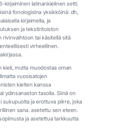
-kirjaiminen latinankielinen setti.
isinä fonologisina yksikköinä: dh,
alaisella kirjaimella, ja
utuksen ja tekstintoiston
ivinvaihtoon tai käsitellä sitä
nteellisesti virheellinen.
akirjassa.
en kieli, mutta muodostaa oman
limatta vuosisatojen
anisten kielten kanssa
 tai ydinsanaston tasolla. Siinä on
aksi sukupuolta ja erottuva piirre, joka
erillinen sana. asetettu sen eteen.
sopimusta ja asetettua tarkkuutta