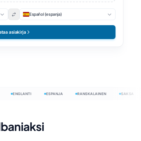
Español (espanja)
ataa asiakirja
ENGLANTI
ESPANJA
RANSKALAINEN
SAKSA
lbaniaksi