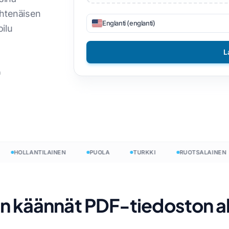
yhtenäisen
a
DOCX - TXT
nam
Filippiiniläinen
Englanti (englanti)
oilu
EPUB PDF-tiedostoon
alainen
Suomalainen
L
ottaa
Bulgarialainen
n
nalainen
Unkarin kieli
a
Zulu
rä
ki
Joruba
nt
tilainen
Kaikki 120+ kieltä →
ng
HOLLANTILAINEN
PUOLA
TURKKI
RUOTSALAINEN
Aloita ilmaiseksi
Aloita ilmaiseksi
un käännät PDF-tiedoston a