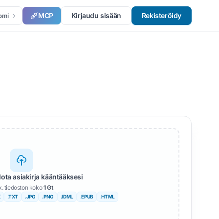
MCP
Kirjaudu sisään
Rekisteröidy
omi
dota asiakirja kääntääksesi
. tiedoston koko
1 Gt
X
.TXT
.JPG
.PNG
.IDML
.EPUB
.HTML