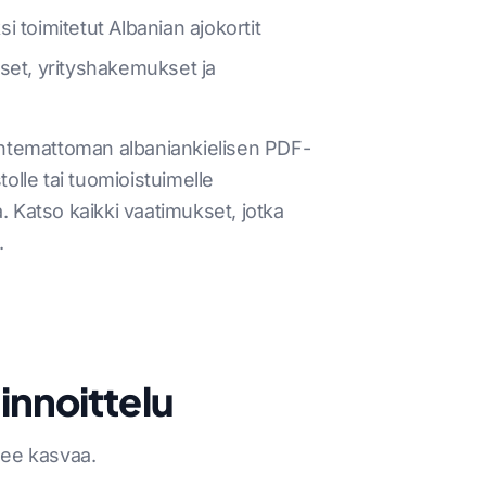
i toimitetut Albanian ajokortit
ukset, yrityshakemukset ja
tuntemattoman albaniankielisen PDF-
olle tai tuomioistuimelle
. Katso kaikki vaatimukset, jotka
.
innoittelu
tsee kasvaa.