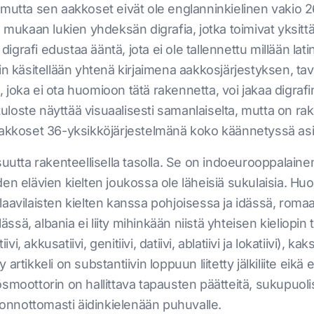
a, mutta sen aakkoset eivät ole englanninkielinen vakio 26
 mukaan lukien yhdeksän digrafia, jotka toimivat yksittä
en digrafi edustaa ääntä, jota ei ole tallennettu millään latin
in käsitellään yhtenä kirjaimena aakkosjärjestyksen, tav
oka ei ota huomioon tätä rakennetta, voi jakaa digrafin r
tuloste näyttää visuaalisesti samanlaiselta, mutta on rake
aakkoset 36-yksikköjärjestelmänä koko käännetyssä asi
suutta rakenteellisella tasolla. Se on indoeurooppalain
en elävien kielten joukossa ole läheisiä sukulaisia. Huo
aavilaisten kielten kanssa pohjoisessa ja idässä, roma
lässä, albania ei liity mihinkään niistä yhteisen kieliopin
vi, akkusatiivi, genitiivi, datiivi, ablatiivi ja lokatiivi), k
rtikkeli on substantiivin loppuun liitetty jälkiliite eikä 
smoottorin on hallittava tapausten päätteitä, sukupuoli
luonnottomasti äidinkielenään puhuvalle.