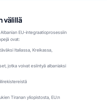
 välillä
 Albanian EU-integraatioprosessiin
ppejä ovat:
täväksi Italiassa, Kreikassa,
, jotka voivat esiintyä albaniaksi
lirekistereistä
ukien Tiranan yliopistosta, EU:n