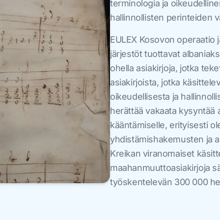
terminologia ja oikeudellin
hallinnollisten perinteiden vä
EULEX Kosovon operaatio j
järjestöt tuottavat albaniak
ohella asiakirjoja, jotka teke
asiakirjoista, jotka käsittel
oikeudellisesta ja hallinnoll
herättää vakaata kysyntää alb
kääntämiselle, erityisesti 
yhdistämishakemusten ja a
Kreikan viranomaiset käsitte
maahanmuuttoasiakirjoja sä
työskentelevän 300 000 he