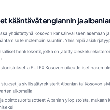
set kääntävät englannin ja albanian
ikassa yhdistettynä Kosovon kansainväliseen asemaan ja
äntämiselle molempiin suuntiin. Yleisimpiä asiakirjatyy
alliset henkilökortit, jotka on jätetty oleskelurekisteröi
a
ystodistukset ja EULEX Kosovon oikeudelliset hakemukset
stukset ja siviilisäätyrekisterit Albanian tai Kosovon sivii
arten ulkomailla
ja opintosuoritusotteet Albanian yliopistoista, mukaan l
miseksi