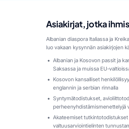
Asiakirjat, jotka ihmi
Albanian diaspora Italiassa ja Kre
luo vakaan kysynnän asiakirjojen kä
Albanian ja Kosovon passit ja kans
Saksassa ja muissa EU-valtioiss
Kosovon kansalliset henkilöllisy
englannin ja serbian rinnalla
Syntymätodistukset, avioliittotodi
perheenyhdistämismenettelyjä v
Akateemiset tutkintotodistukset 
valtuusarviointielinten tunnusta