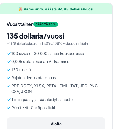
🎉 Paras arvo: säästä 44,88 dollaria/vuosi
Vuosittainen
SÄÄSTÄ 25 %
135 dollaria/vuosi
~11,25 dollaria/kuukausi, säästä 25% vs kuukausittain
100 sivua eli 30 000 sanaa kuukaudessa
0,005 dollaria/sanan AI-käännös
120+ kieltä
Rajaton tiedostotallennus
PDF, DOCX, XLSX, PPTX, IDML, TXT, JPG, PNG,
CSV, JSON
Tiimin pääsy ja räätälöidyt sanasto
Prioriteettisähköpostituki
Aloita