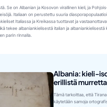
stä. Se on Albanian ja Kosovon virallinen kieli, ja Poh
isöjä. Italiaan on perustettu suuria diasporapopulaatio
ieliset Italiassa ja Kreikassa tuottavat ja vastaanottavat
ikä tekee albaniankielisestä italian ja albaniankielises
en parin rinnalla.
Albania: kieli-is
erillistä murretta
Tämä tarkoittaa, että Tiranan
käytetään samoja ortografis