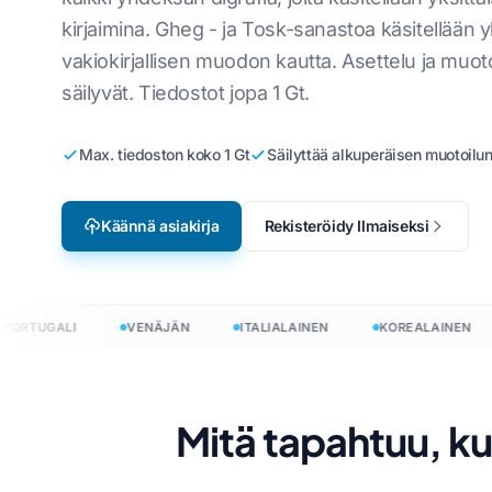
kirjaimina. Gheg - ja Tosk-sanastoa käsitellään 
Videopelien lokalisointi
Käännä CSV-tiedostoj
Englannista koreaan
Viet
vakiokirjallisen muodon kautta. Asettelu ja muot
e-Learning
Käännä JSON
Englannista arabiaksi
Itali
säilyvät. Tiedostot jopa 1 Gt.
HTML-kääntäjä
Englannista turkkiin
Kiill
Max. tiedoston koko 1 Gt
Säilyttää alkuperäisen muotoilu
InDesignin sanamäärä
Englannista indonesiaksi
Ukrai
.DOCX Word Counter
Englannista hindiksi
Latin
Käännä asiakirja
Rekisteröidy Ilmaiseksi
Excel-tiedostojen mää
Englannista urduksi
Tšek
PowerPoint Word Cou
Irlan
Hmo
RTUGALI
VENÄJÄN
ITALIALAINEN
KOREALAINEN
ä
akirjat 120+ kielellä
Mitä tapahtuu, k