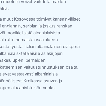
en muotoilu voivat vaihdella maiden
lillä.
a muut Kosovossa toimivat kansainväliset
si englannin, serbian ja joskus ranskan
vät monikielisistä albanialaisista
evät rutiininomaista osaa alueen
isesta työstä. Italian albanialainen diaspora
anialais-italialaisille asiakirjojen
oleskelulupien, perheiden
kateemisen valtuustunnustuksen osalta.
levät vastaavasti albanialaisia
ännöllisesti Kreikassa asuvan ja
ngen albaaniyhteisön vuoksi.