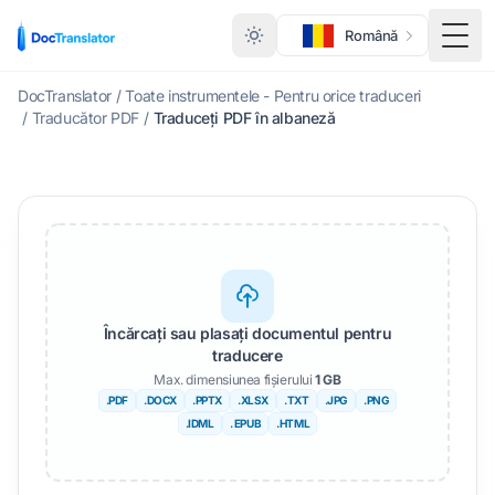
Română
Comu
DocTranslator
/
Toate instrumentele - Pentru orice traduceri
/
Traducător PDF
/
Traduceți PDF în albaneză
Încărcați sau plasați documentul pentru
traducere
Max. dimensiunea fișierului
1 GB
.PDF
.DOCX
.PPTX
.XLSX
.TXT
.JPG
.PNG
.IDML
. EPUB
.HTML