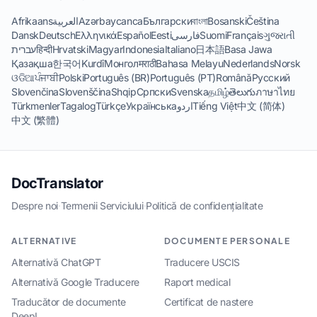
Afrikaans
العربية
Azərbaycanca
Български
বাংলা
Bosanski
Čeština
Dansk
Deutsch
Ελληνικά
Español
Eesti
فارسی
Suomi
Français
ગુજરાતી
עברית
हिन्दी
Hrvatski
Magyar
Indonesia
Italiano
日本語
Basa Jawa
Қазақша
한국어
Kurdî
Монгол
मराठी
Bahasa Melayu
Nederlands
Norsk
ଓଡିଆ
ਪੰਜਾਬੀ
Polski
Português (BR)
Português (PT)
Română
Русский
Slovenčina
Slovenščina
Shqip
Српски
Svenska
தமிழ்
తెలుగు
ภาษาไทย
Türkmenler
Tagalog
Türkçe
Українська
اردو
Tiếng Việt
中文 (简体)
中文 (繁體)
DocTranslator
Despre noi
·
Termenii Serviciului
·
Politică de confidențialitate
ALTERNATIVE
DOCUMENTE PERSONALE
Alternativă ChatGPT
Traducere USCIS
Alternativă Google Traducere
Raport medical
Traducător de documente
Certificat de nastere
DeepL