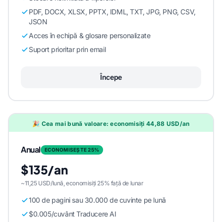
PDF, DOCX, XLSX, PPTX, IDML, TXT, JPG, PNG, CSV,
JSON
Acces în echipă & glosare personalizate
Suport prioritar prin email
Începe
🎉 Cea mai bună valoare: economisiți 44,88 USD/an
Anual
ECONOMISEȘTE 25%
$135/an
~11,25 USD/lună, economisiți 25% față de lunar
100 de pagini sau 30.000 de cuvinte pe lună
$0.005/cuvânt Traducere AI