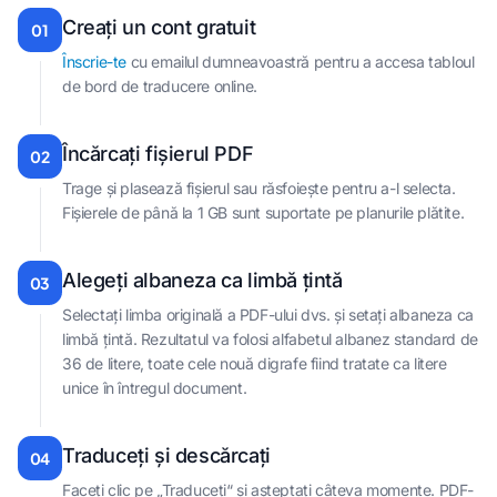
Creați un cont gratuit
01
Înscrie-te
cu emailul dumneavoastră pentru a accesa tabloul
de bord de traducere online.
Încărcați fișierul PDF
02
Trage și plasează fișierul sau răsfoiește pentru a-l selecta.
Fișierele de până la 1 GB sunt suportate pe planurile plătite.
Alegeți albaneza ca limbă țintă
03
Selectați limba originală a PDF-ului dvs. și setați albaneza ca
limbă țintă. Rezultatul va folosi alfabetul albanez standard de
36 de litere, toate cele nouă digrafe fiind tratate ca litere
unice în întregul document.
Traduceți și descărcați
04
Faceți clic pe „Traduceți“ și așteptați câteva momente. PDF-