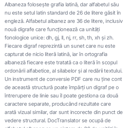
Albaneza folosește grafia latină, dar alfabetul său
nu este setul latin standard de 26 de litere găsit în
engleză. Alfabetul albanez are 36 de litere, inclusiv
nouă digrafe care funcționează ca unități
fonologice unice: dh, gj, ll, nj, rr, sh, th, xh și zh.
Fiecare digraf reprezintă un sunet care nu este
capturat de nicio literă latină, iar în ortografia
albaneză fiecare este tratată ca o literă în scopul
ordonării alfabetice, al silabelor și al redării textului.
Un instrument de conversie PDF care nu ține cont
de această structură poate împărți un digraf pe o
întrerupere de linie sau îl poate gestiona ca două
caractere separate, producând rezultate care
arată vizual similar, dar sunt incorecte din punct de
vedere structural. DocTranslator se ocupă de