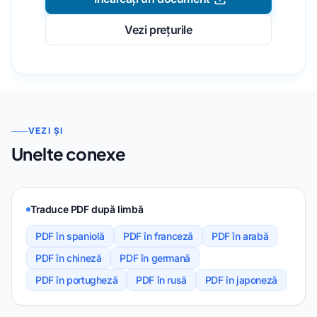
Vezi prețurile
VEZI ȘI
Unelte conexe
Traduce PDF după limbă
PDF în spaniolă
PDF în franceză
PDF în arabă
PDF în chineză
PDF în germană
PDF în portugheză
PDF în rusă
PDF în japoneză