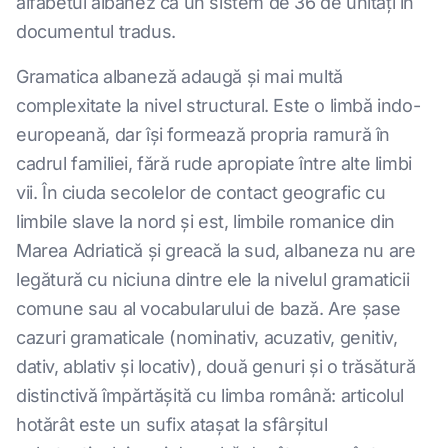
alfabetul albanez ca un sistem de 36 de unități în
documentul tradus.
Gramatica albaneză adaugă și mai multă
complexitate la nivel structural. Este o limbă indo-
europeană, dar își formează propria ramură în
cadrul familiei, fără rude apropiate între alte limbi
vii. În ciuda secolelor de contact geografic cu
limbile slave la nord și est, limbile romanice din
Marea Adriatică și greacă la sud, albaneza nu are
legătură cu niciuna dintre ele la nivelul gramaticii
comune sau al vocabularului de bază. Are șase
cazuri gramaticale (nominativ, acuzativ, genitiv,
dativ, ablativ și locativ), două genuri și o trăsătură
distinctivă împărtășită cu limba română: articolul
hotărât este un sufix atașat la sfârșitul