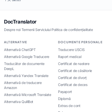
DocTranslator
Despre noi
·
Termenii Serviciului
·
Politica de confidențialitate
ALTERNATIVE
DOCUMENTE PERSONALE
Alternativă ChatGPT
Traducere USCIS
Alternativă Google Traducere
Raport medical
Traducător de documente
Certificat de nastere
DeepL
Certificat de căsătorie
Alternativă Yandex Translate
Certificat de divorț
Alternativă de traducere
Certificat de deces
Amazon
Pașaport
Alternativă Microsoft Translate
Diplomă
Alternativa QuillBot
Extras de cont