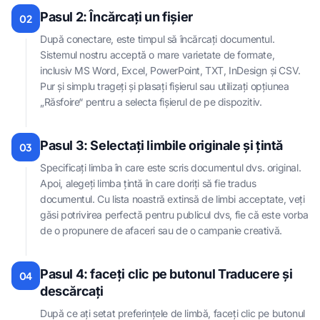
Pasul 2: Încărcați un fișier
02
După conectare, este timpul să încărcați documentul.
Sistemul nostru acceptă o mare varietate de formate,
inclusiv MS Word, Excel, PowerPoint, TXT, InDesign și CSV.
Pur și simplu trageți și plasați fișierul sau utilizați opțiunea
„Răsfoire“ pentru a selecta fișierul de pe dispozitiv.
Pasul 3: Selectați limbile originale și țintă
03
Specificați limba în care este scris documentul dvs. original.
Apoi, alegeți limba țintă în care doriți să fie tradus
documentul. Cu lista noastră extinsă de limbi acceptate, veți
găsi potrivirea perfectă pentru publicul dvs, fie că este vorba
de o propunere de afaceri sau de o campanie creativă.
Pasul 4: faceți clic pe butonul Traducere și
04
descărcați
După ce ați setat preferințele de limbă, faceți clic pe butonul