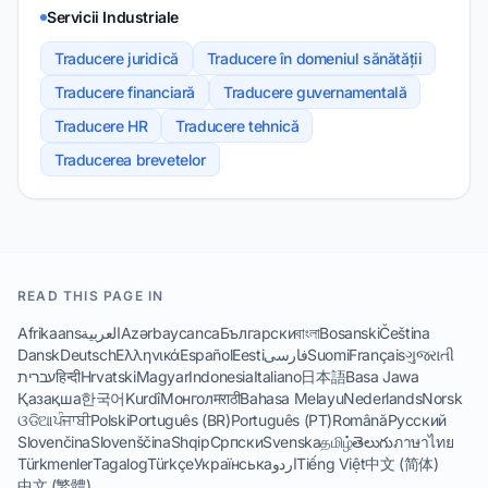
Servicii Industriale
Traducere juridică
Traducere în domeniul sănătății
Traducere financiară
Traducere guvernamentală
Traducere HR
Traducere tehnică
Traducerea brevetelor
READ THIS PAGE IN
Afrikaans
العربية
Azərbaycanca
Български
বাংলা
Bosanski
Čeština
Dansk
Deutsch
Ελληνικά
Español
Eesti
فارسی
Suomi
Français
ગુજરાતી
עברית
हिन्दी
Hrvatski
Magyar
Indonesia
Italiano
日本語
Basa Jawa
Қазақша
한국어
Kurdî
Монгол
मराठी
Bahasa Melayu
Nederlands
Norsk
ଓଡିଆ
ਪੰਜਾਬੀ
Polski
Português (BR)
Português (PT)
Română
Русский
Slovenčina
Slovenščina
Shqip
Српски
Svenska
தமிழ்
తెలుగు
ภาษาไทย
Türkmenler
Tagalog
Türkçe
Українська
اردو
Tiếng Việt
中文 (简体)
中文 (繁體)