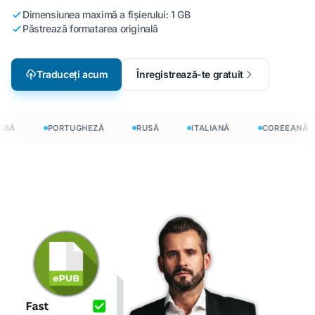
Dimensiunea maximă a fișierului: 1 GB
Păstrează formatarea originală
Traduceți acum
Înregistrează-te gratuit
BĂ
PORTUGHEZĂ
RUSĂ
ITALIANĂ
COREEANĂ