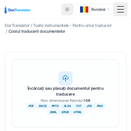
Română
Meni
DocTranslator
/
Toate instrumentele - Pentru orice traduceri
/
Costul traducerii documentelor
Încărcați sau plasați documentul pentru
traducere
Max. dimensiunea fișierului
1 GB
.PDF
.DOCX
.PPTX
.XLSX
.TXT
.JPG
.PNG
.IDML
.EPUB
.HTML