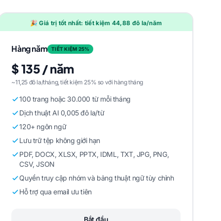
🎉 Giá trị tốt nhất: tiết kiệm 44,88 đô la/năm
Hàng năm
TIẾT KIỆM 25%
$ 135 / năm
~11,25 đô la/tháng, tiết kiệm 25% so với hàng tháng
100 trang hoặc 30.000 từ mỗi tháng
Dịch thuật AI 0,005 đô la/từ
120+ ngôn ngữ
Lưu trữ tệp không giới hạn
PDF, DOCX, XLSX, PPTX, IDML, TXT, JPG, PNG,
CSV, JSON
Quyền truy cập nhóm và bảng thuật ngữ tùy chỉnh
Hỗ trợ qua email ưu tiên
Bắt đầu