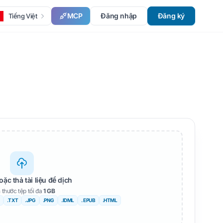
MCP
Đăng nhập
Đăng ký
Tiếng Việt
oặc thả tài liệu để dịch
 thước tệp tối đa
1 GB
.TXT
.JPG
.PNG
.IDML
. EPUB
.HTML