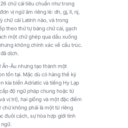
 26 chữ cái tiêu chuẩn như trong
vị ngữ âm riêng lẻ: dh, gj, ll, nj,
ỳ chữ cái Latinh nào, và trong
ếp theo thứ tự bảng chữ cái, gạch
 tách một chữ ghép qua dấu xuống
h nhưng không chính xác về cấu trúc.
 đã dịch.
gữ Ấn-Âu nhưng tạo thành một
n tồn tại. Mặc dù có hàng thế kỷ
 kia biển Adriatic và tiếng Hy Lạp
ở cấp độ ngữ pháp chung hoặc từ
à vị trí), hai giống và một đặc điểm
ừ chứ không phải là một từ riêng
ác đuôi cách, sự hòa hợp giới tính
 ngữ.