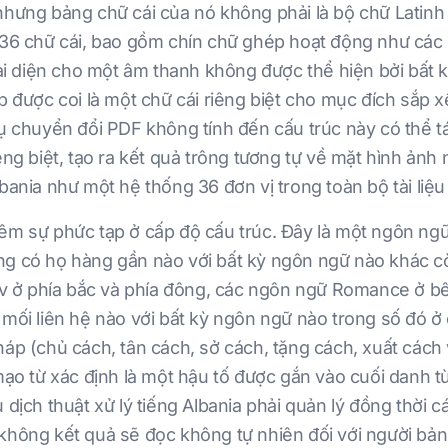
nhưng bảng chữ cái của nó không phải là bộ chữ Latinh
36 chữ cái, bao gồm chín chữ ghép hoạt động như các đơn 
đại diện cho một âm thanh không được thể hiện bởi bất k
p được coi là một chữ cái riêng biệt cho mục đích sắp x
 cụ chuyển đổi PDF không tính đến cấu trúc này có thể
êng biệt, tạo ra kết quả trông tương tự về mặt hình ản
bania như một hệ thống 36 đơn vị trong toàn bộ tài liệu
hêm sự phức tạp ở cấp độ cấu trúc. Đây là một ngôn n
ng có họ hàng gần nào với bất kỳ ngôn ngữ nào khác cò
lav ở phía bắc và phía đông, các ngôn ngữ Romance ở bên
 mối liên hệ nào với bất kỳ ngôn ngữ nào trong số đó 
áp (chủ cách, tân cách, sở cách, tặng cách, xuất cách v
mạo từ xác định là một hậu tố được gắn vào cuối danh t
 dịch thuật xử lý tiếng Albania phải quản lý đồng thời c
không kết quả sẽ đọc không tự nhiên đối với người bản