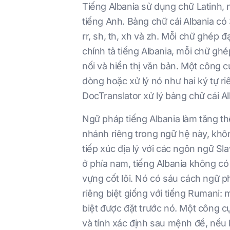
Tiếng Albania sử dụng chữ Latinh, 
tiếng Anh. Bảng chữ cái Albania có 
rr, sh, th, xh và zh. Mỗi chữ ghép 
chính tả tiếng Albania, mỗi chữ ghé
nối và hiển thị văn bản. Một công
dòng hoặc xử lý nó như hai ký tự ri
DocTranslator xử lý bảng chữ cái Al
Ngữ pháp tiếng Albania làm tăng t
nhánh riêng trong ngữ hệ này, khô
tiếp xúc địa lý với các ngôn ngữ S
ở phía nam, tiếng Albania không có
vựng cốt lõi. Nó có sáu cách ngữ ph
riêng biệt giống với tiếng Rumani: 
biệt được đặt trước nó. Một công cụ
và tính xác định sau mệnh đề, nếu 