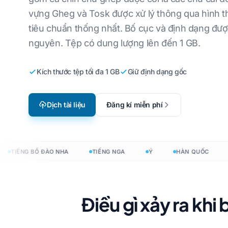
Nha
vựng Gheg và Tosk được xử lý thông qua hình th
Bản địa hóa trò chơi điện tử
Dịch tệp CSV
g Hàn
Tiếng Anh sang tiếng Ý
tiêu chuẩn thống nhất. Bố cục và định dạng đượ
Học trực tuyến
Dịch JSON
g Ả Rập
Tiếng Anh sang tiếng Hàn
nguyên. Tệp có dung lượng lên đến 1 GB.
Trình dịch HTML
g Hà Lan
Tiếng Anh sang tiếng Ả Rập
Kích thước tệp tối đa 1 GB
Giữ định dạng gốc
Đếm từ trong InD
g Đan Mạch
Tiếng Anh sang tiếng Thổ
Nhĩ Kỳ
Bộ đếm từ .DOC
 Indonesia
Dịch tài liệu
Đăng kí miễn phí
Tiếng Anh sang tiếng
Đếm tệp Excel
ữ →
Indonesia
Số từ PowerPoin
Tiếng Anh sang tiếng Hindi
TIẾNG BỒ ĐÀO NHA
TIẾNG NGA
Ý
HÀN QUỐC
TI
Tiếng Anh sang tiếng Urdu
 ngôn ngữ
h tài liệu sang 120+ ngôn ngữ
Điều gì xảy ra khi