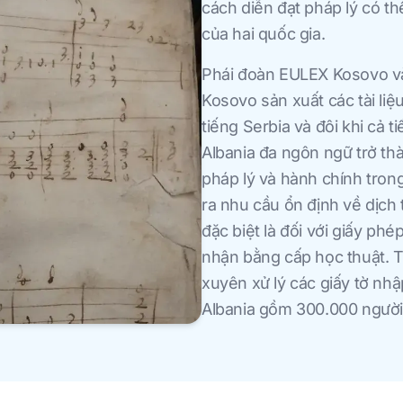
cách diễn đạt pháp lý có t
của hai quốc gia.
Phái đoàn EULEX Kosovo và
Kosovo sản xuất các tài liệ
tiếng Serbia và đôi khi cả ti
Albania đa ngôn ngữ trở t
pháp lý và hành chính tron
ra nhu cầu ổn định về dịch t
đặc biệt là đối với giấy phé
nhận bằng cấp học thuật. 
xuyên xử lý các giấy tờ nh
Albania gồm 300.000 người 