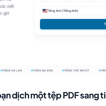
ức viết
DOCX sang TXT
Tiếng Việt
Người Philippines
Tiếng Anh (Tiếng Anh)
c giữ
EPUB sang PDF
Người Ý
Phần Lan
T
Đánh bóng
Tiếng Bungari
esign
Tiếng Ukraina
Người Hungary
X
Latin
Zulu
Tiếng séc
Yoruba
t
Người Ireland
Tất cả 120+ ngôn ngữ →
Người Mông
ẾNG HÀ LAN
TIẾNG BA SƠN
TIẾNG THỔ NHĨ KỲ
TIẾNG 
Bắt đầu miễn phí
Bắt đầu miễn p
 bạn dịch một tệp PDF sang t