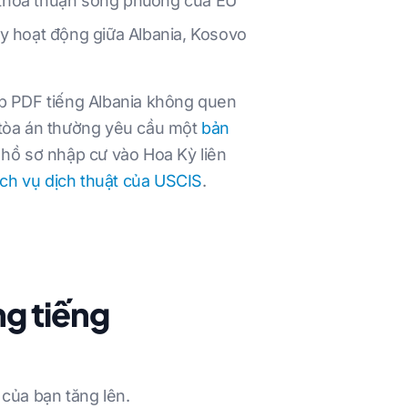
c thỏa thuận song phương của EU
y hoạt động giữa Albania, Kosovo
tệp PDF tiếng Albania không quen
 tòa án thường yêu cầu một
bản
 hồ sơ nhập cư vào Hoa Kỳ liên
ịch vụ dịch thuật của USCIS
.
ng tiếng
 của bạn tăng lên.