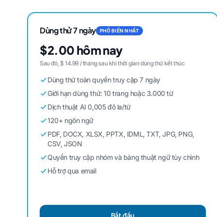
Dùng thử 7 ngày
PHỔ BIẾN NHẤT
$2.00 hôm nay
Sau đó, $ 14.99 / tháng sau khi thời gian dùng thử kết thúc
Dùng thử toàn quyền truy cập 7 ngày
Giới hạn dùng thử: 10 trang hoặc 3.000 từ
Dịch thuật AI 0,005 đô la/từ
120+ ngôn ngữ
PDF, DOCX, XLSX, PPTX, IDML, TXT, JPG, PNG,
CSV, JSON
Quyền truy cập nhóm và bảng thuật ngữ tùy chỉnh
Hỗ trợ qua email
Bắt đầu