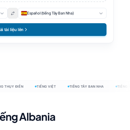
Español (tiếng Tây Ban Nha)
ải tài liệu lên
THỤY ĐIỂN
TIẾNG VIỆT
TIẾNG TÂY BAN NHA
TIẾNG PHÁ
hí
iếng Albania