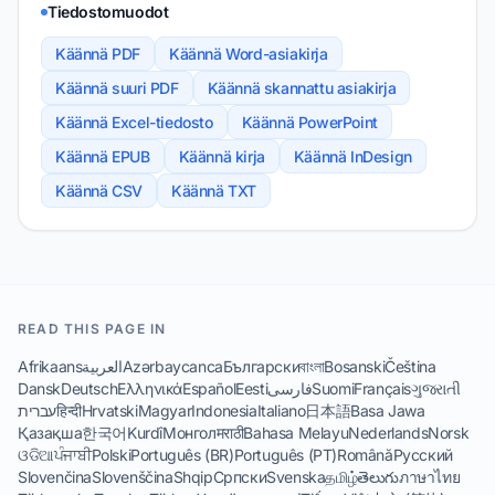
Tiedostomuodot
Käännä PDF
Käännä Word-asiakirja
Käännä suuri PDF
Käännä skannattu asiakirja
Käännä Excel-tiedosto
Käännä PowerPoint
Käännä EPUB
Käännä kirja
Käännä InDesign
Käännä CSV
Käännä TXT
READ THIS PAGE IN
Afrikaans
العربية
Azərbaycanca
Български
বাংলা
Bosanski
Čeština
Dansk
Deutsch
Ελληνικά
Español
Eesti
فارسی
Suomi
Français
ગુજરાતી
עברית
हिन्दी
Hrvatski
Magyar
Indonesia
Italiano
日本語
Basa Jawa
Қазақша
한국어
Kurdî
Монгол
मराठी
Bahasa Melayu
Nederlands
Norsk
ଓଡିଆ
ਪੰਜਾਬੀ
Polski
Português (BR)
Português (PT)
Română
Русский
Slovenčina
Slovenščina
Shqip
Српски
Svenska
தமிழ்
తెలుగు
ภาษาไทย