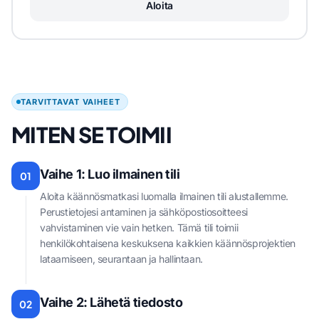
Aloita
TARVITTAVAT VAIHEET
MITEN SE TOIMII
Vaihe 1: Luo ilmainen tili
01
Aloita käännösmatkasi luomalla ilmainen tili alustallemme.
Perustietojesi antaminen ja sähköpostiosoitteesi
vahvistaminen vie vain hetken. Tämä tili toimii
henkilökohtaisena keskuksena kaikkien käännösprojektien
lataamiseen, seurantaan ja hallintaan.
Vaihe 2: Lähetä tiedosto
02