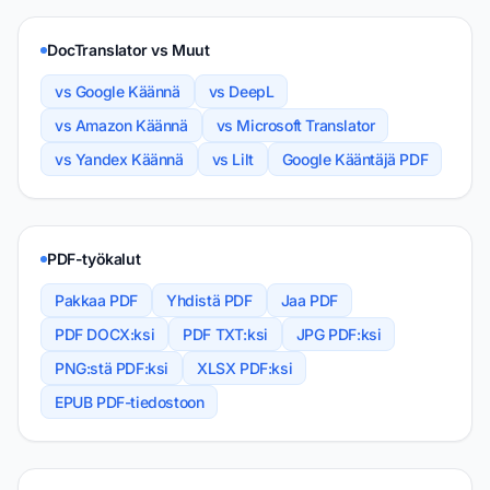
DocTranslator vs Muut
vs Google Käännä
vs DeepL
vs Amazon Käännä
vs Microsoft Translator
vs Yandex Käännä
vs Lilt
Google Kääntäjä PDF
PDF-työkalut
Pakkaa PDF
Yhdistä PDF
Jaa PDF
PDF DOCX:ksi
PDF TXT:ksi
JPG PDF:ksi
PNG:stä PDF:ksi
XLSX PDF:ksi
EPUB PDF-tiedostoon