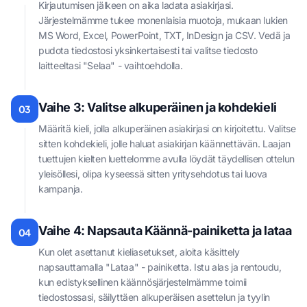
Kirjautumisen jälkeen on aika ladata asiakirjasi.
Järjestelmämme tukee monenlaisia muotoja, mukaan lukien
MS Word, Excel, PowerPoint, TXT, InDesign ja CSV. Vedä ja
pudota tiedostosi yksinkertaisesti tai valitse tiedosto
laitteeltasi "Selaa" - vaihtoehdolla.
Vaihe 3: Valitse alkuperäinen ja kohdekieli
03
Määritä kieli, jolla alkuperäinen asiakirjasi on kirjoitettu. Valitse
sitten kohdekieli, jolle haluat asiakirjan käännettävän. Laajan
tuettujen kielten luettelomme avulla löydät täydellisen ottelun
yleisöllesi, olipa kyseessä sitten yritysehdotus tai luova
kampanja.
Vaihe 4: Napsauta Käännä-painiketta ja lataa
04
Kun olet asettanut kieliasetukset, aloita käsittely
napsauttamalla "Lataa" - painiketta. Istu alas ja rentoudu,
kun edistyksellinen käännösjärjestelmämme toimii
tiedostossasi, säilyttäen alkuperäisen asettelun ja tyylin