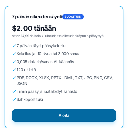
7 päivän oikeudenkäynti
SUOSITUIN
$2.00 tänään
sitten 14,99 dollaria kuukaudessa oikeudenkäynnin päätyttyä
7 päivän täysi pääsykokeilu
Kokeiluraja: 10 sivua tai 3 000 sanaa
0,005 dollaria/sanan AI-käännös
120+ kieltä
PDF, DOCX, XLSX, PPTX, IDML, TXT, JPG, PNG, CSV,
JSON
Tiimin pääsy ja räätälöidyt sanasto
Sähköpostituki
Aloita