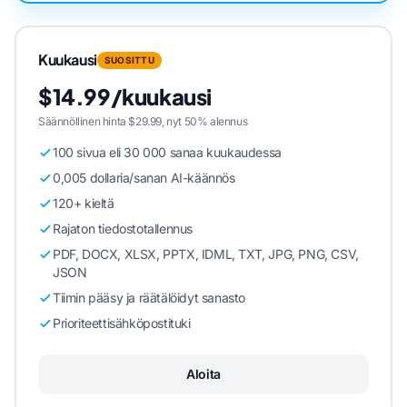
Kuukausi
SUOSITTU
$14.99/kuukausi
Säännöllinen hinta $29.99, nyt 50% alennus
100 sivua eli 30 000 sanaa kuukaudessa
0,005 dollaria/sanan AI-käännös
120+ kieltä
Rajaton tiedostotallennus
PDF, DOCX, XLSX, PPTX, IDML, TXT, JPG, PNG, CSV,
JSON
Tiimin pääsy ja räätälöidyt sanasto
Prioriteettisähköpostituki
Aloita