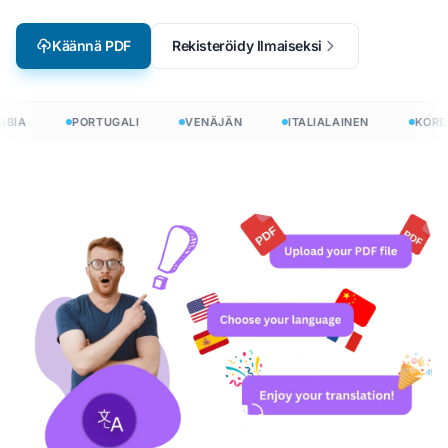
Käännä PDF
Rekisteröidy Ilmaiseksi
BIA
PORTUGALI
VENÄJÄN
ITALIALAINEN
KOREA