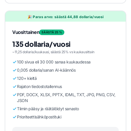
🎉 Paras arvo: säästä 44,88 dollaria/vuosi
Vuosittainen
SÄÄSTÄ 25 %
135 dollaria/vuosi
~11,25 dollaria/kuukausi, säästä 25% vs kuukausittain
100 sivua eli 30 000 sanaa kuukaudessa
0,005 dollaria/sanan AI-käännös
120+ kieltä
Rajaton tiedostotallennus
PDF, DOCX, XLSX, PPTX, IDML, TXT, JPG, PNG, CSV,
JSON
Tiimin pääsy ja räätälöidyt sanasto
Prioriteettisähköpostituki