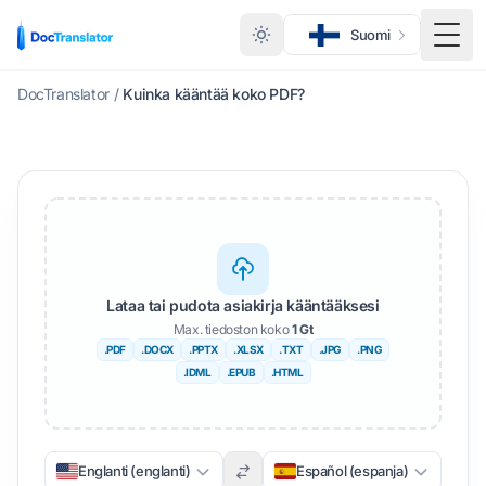
Suomi
Vaihd
DocTranslator
/
Kuinka kääntää koko PDF?
Lataa tai pudota asiakirja kääntääksesi
Max. tiedoston koko
1 Gt
.PDF
.DOCX
.PPTX
.XLSX
.TXT
.JPG
.PNG
.IDML
.EPUB
.HTML
Englanti (englanti)
Español (espanja)