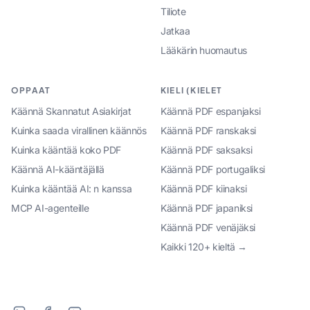
Tiliote
Jatkaa
Lääkärin huomautus
OPPAAT
KIELI (KIELET
Käännä Skannatut Asiakirjat
Käännä PDF espanjaksi
Kuinka saada virallinen käännös
Käännä PDF ranskaksi
Kuinka kääntää koko PDF
Käännä PDF saksaksi
Käännä AI-kääntäjällä
Käännä PDF portugaliksi
Kuinka kääntää AI: n kanssa
Käännä PDF kiinaksi
MCP AI-agenteille
Käännä PDF japaniksi
Käännä PDF venäjäksi
Kaikki 120+ kieltä →