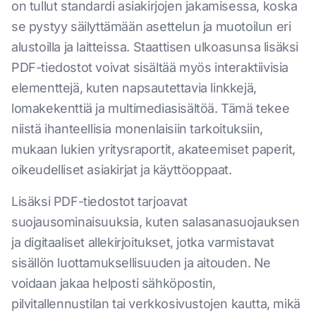
on tullut standardi asiakirjojen jakamisessa, koska
se pystyy säilyttämään asettelun ja muotoilun eri
alustoilla ja laitteissa. Staattisen ulkoasunsa lisäksi
PDF-tiedostot voivat sisältää myös interaktiivisia
elementtejä, kuten napsautettavia linkkejä,
lomakekenttiä ja multimediasisältöä. Tämä tekee
niistä ihanteellisia monenlaisiin tarkoituksiin,
mukaan lukien yritysraportit, akateemiset paperit,
oikeudelliset asiakirjat ja käyttöoppaat.
Lisäksi PDF-tiedostot tarjoavat
suojausominaisuuksia, kuten salasanasuojauksen
ja digitaaliset allekirjoitukset, jotka varmistavat
sisällön luottamuksellisuuden ja aitouden. Ne
voidaan jakaa helposti sähköpostin,
pilvitallennustilan tai verkkosivustojen kautta, mikä