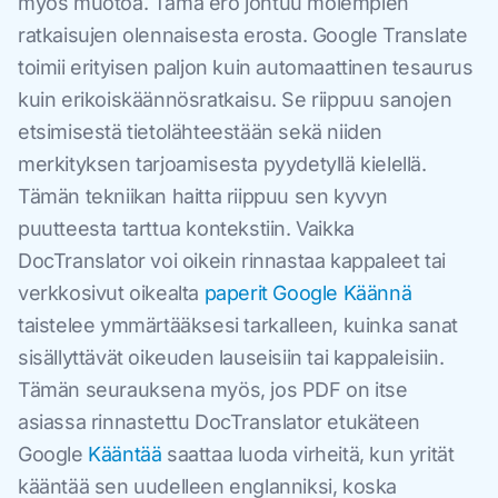
myös muotoa. Tämä ero johtuu molempien
ratkaisujen olennaisesta erosta. Google Translate
toimii erityisen paljon kuin automaattinen tesaurus
kuin erikoiskäännösratkaisu. Se riippuu sanojen
etsimisestä tietolähteestään sekä niiden
merkityksen tarjoamisesta pyydetyllä kielellä.
Tämän tekniikan haitta riippuu sen kyvyn
puutteesta tarttua kontekstiin. Vaikka
DocTranslator voi oikein rinnastaa kappaleet tai
verkkosivut oikealta
paperit Google Käännä
taistelee ymmärtääksesi tarkalleen, kuinka sanat
sisällyttävät oikeuden lauseisiin tai kappaleisiin.
Tämän seurauksena myös, jos PDF on itse
asiassa rinnastettu DocTranslator etukäteen
Google
Kääntää
saattaa luoda virheitä, kun yrität
kääntää sen uudelleen englanniksi, koska