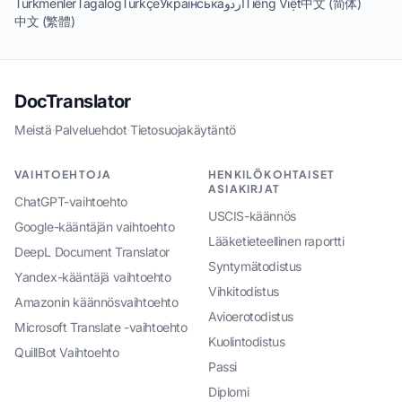
Türkmenler
Tagalog
Türkçe
Українська
اردو
Tiếng Việt
中文 (简体)
中文 (繁體)
DocTranslator
Meistä
·
Palveluehdot
·
Tietosuojakäytäntö
VAIHTOEHTOJA
HENKILÖKOHTAISET
ASIAKIRJAT
ChatGPT-vaihtoehto
USCIS-käännös
Google-kääntäjän vaihtoehto
Lääketieteellinen raportti
DeepL Document Translator
Syntymätodistus
Yandex-kääntäjä vaihtoehto
Vihkitodistus
Amazonin käännösvaihtoehto
Avioerotodistus
Microsoft Translate -vaihtoehto
Kuolintodistus
QuillBot Vaihtoehto
Passi
Diplomi