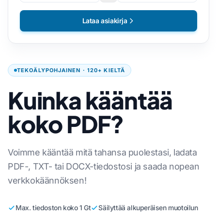
Lataa asiakirja
TEKOÄLYPOHJAINEN · 120+ KIELTÄ
Kuinka kääntää
koko PDF?
Voimme kääntää mitä tahansa puolestasi, ladata
PDF-, TXT- tai DOCX-tiedostosi ja saada nopean
verkkokäännöksen!
Max. tiedoston koko 1 Gt
Säilyttää alkuperäisen muotoilun