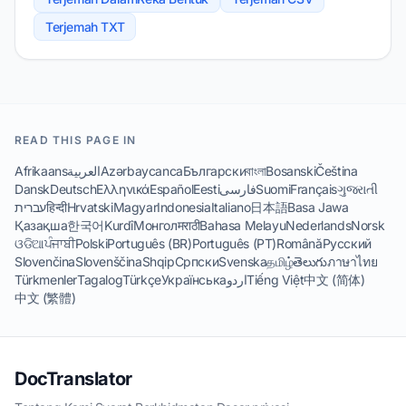
Terjemah TXT
READ THIS PAGE IN
Afrikaans
العربية
Azərbaycanca
Български
বাংলা
Bosanski
Čeština
Dansk
Deutsch
Ελληνικά
Español
Eesti
فارسی
Suomi
Français
ગુજરાતી
עברית
हिन्दी
Hrvatski
Magyar
Indonesia
Italiano
日本語
Basa Jawa
Қазақша
한국어
Kurdî
Монгол
मराठी
Bahasa Melayu
Nederlands
Norsk
ଓଡିଆ
ਪੰਜਾਬੀ
Polski
Português (BR)
Português (PT)
Română
Русский
Slovenčina
Slovenščina
Shqip
Српски
Svenska
தமிழ்
తెలుగు
ภาษาไทย
Türkmenler
Tagalog
Türkçe
Українська
اردو
Tiếng Việt
中文 (简体)
中文 (繁體)
DocTranslator