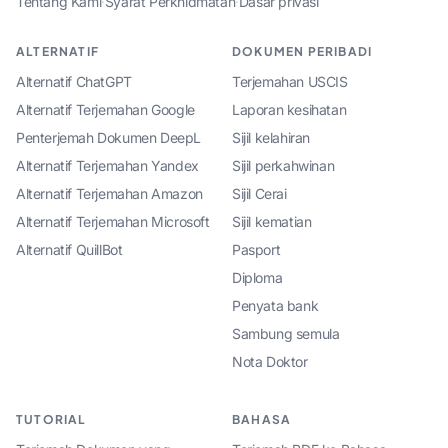
Tentang Kami
·
Syarat Perkhidmatan
·
Dasar privasi
ALTERNATIF
DOKUMEN PERIBADI
Alternatif ChatGPT
Terjemahan USCIS
Alternatif Terjemahan Google
Laporan kesihatan
Penterjemah Dokumen DeepL
Sijil kelahiran
Alternatif Terjemahan Yandex
Sijil perkahwinan
Alternatif Terjemahan Amazon
Sijil Cerai
Alternatif Terjemahan Microsoft
Sijil kematian
Alternatif QuillBot
Pasport
Diploma
Penyata bank
Sambung semula
Nota Doktor
TUTORIAL
BAHASA