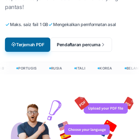
pantas!
Maks. saiz fail 1 GB
Mengekalkan pemformatan asal
Terjemah PDF
Pendaftaran percuma
B
PORTUGIS
RUSIA
ITALI
KOREA
BELAN