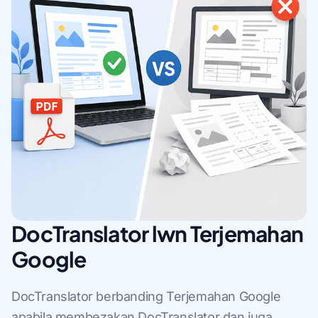
DocTranslator lwn Terjemahan
Google
DocTranslator berbanding Terjemahan Google
apabila membezakan DocTranslator dan juga