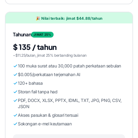
🎉 Nilai terbaik: jimat $44.88/tahun
Tahunan
JIMAT 25%
$ 135 / tahun
~$11.25/bulan, jimat 25% berbanding bulanan
100 muka surat atau 30,000 patah perkataan sebulan
$0.005/perkataan terjemahan AI
120+ bahasa
Storan fail tanpa had
PDF, DOCX, XLSX, PPTX, IDML, TXT, JPG, PNG, CSV,
JSON
Akses pasukan & glosari tersuai
Sokongan e-mel keutamaan