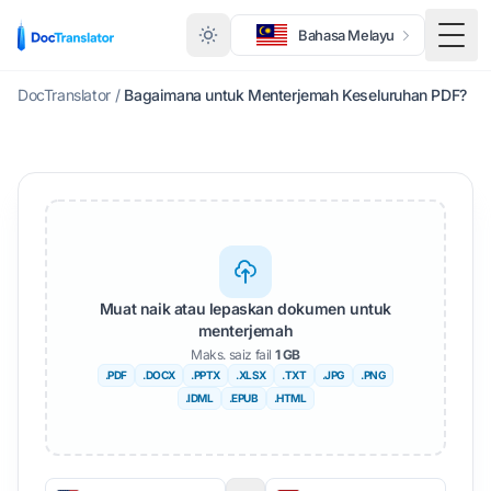
Bahasa Melayu
Togo
DocTranslator
/
Bagaimana untuk Menterjemah Keseluruhan PDF?
Muat naik atau lepaskan dokumen untuk
menterjemah
Maks. saiz fail
1 GB
.PDF
.DOCX
.PPTX
.XLSX
.TXT
.JPG
.PNG
.IDML
.EPUB
.HTML