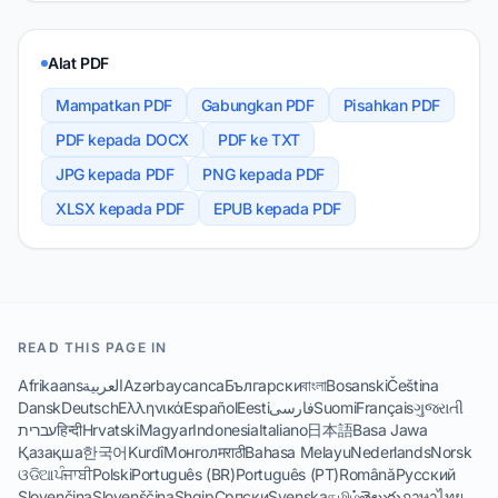
Alat PDF
Mampatkan PDF
Gabungkan PDF
Pisahkan PDF
PDF kepada DOCX
PDF ke TXT
JPG kepada PDF
PNG kepada PDF
XLSX kepada PDF
EPUB kepada PDF
READ THIS PAGE IN
Afrikaans
العربية
Azərbaycanca
Български
বাংলা
Bosanski
Čeština
Dansk
Deutsch
Ελληνικά
Español
Eesti
فارسی
Suomi
Français
ગુજરાતી
עברית
हिन्दी
Hrvatski
Magyar
Indonesia
Italiano
日本語
Basa Jawa
Қазақша
한국어
Kurdî
Монгол
मराठी
Bahasa Melayu
Nederlands
Norsk
ଓଡିଆ
ਪੰਜਾਬੀ
Polski
Português (BR)
Português (PT)
Română
Русский
Slovenčina
Slovenščina
Shqip
Српски
Svenska
தமிழ்
తెలుగు
ภาษาไทย