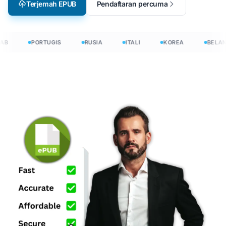
Terjemah EPUB
Pendaftaran percuma
AB
PORTUGIS
RUSIA
ITALI
KOREA
BELAN