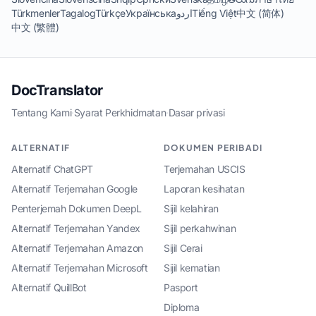
Türkmenler
Tagalog
Türkçe
Українська
اردو
Tiếng Việt
中文 (简体)
中文 (繁體)
DocTranslator
Tentang Kami
·
Syarat Perkhidmatan
·
Dasar privasi
ALTERNATIF
DOKUMEN PERIBADI
Alternatif ChatGPT
Terjemahan USCIS
Alternatif Terjemahan Google
Laporan kesihatan
Penterjemah Dokumen DeepL
Sijil kelahiran
Alternatif Terjemahan Yandex
Sijil perkahwinan
Alternatif Terjemahan Amazon
Sijil Cerai
Alternatif Terjemahan Microsoft
Sijil kematian
Alternatif QuillBot
Pasport
Diploma