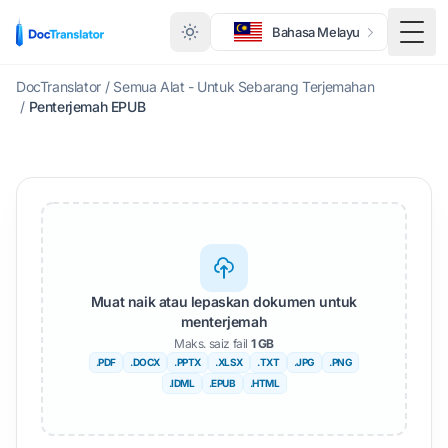
Bahasa Melayu
Togo
DocTranslator
/
Semua Alat - Untuk Sebarang Terjemahan
/
Penterjemah EPUB
Muat naik atau lepaskan dokumen untuk
menterjemah
Maks. saiz fail
1 GB
.PDF
.DOCX
.PPTX
.XLSX
.TXT
.JPG
.PNG
.IDML
.EPUB
.HTML