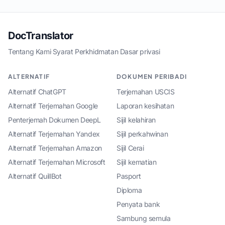
DocTranslator
Tentang Kami
·
Syarat Perkhidmatan
·
Dasar privasi
ALTERNATIF
DOKUMEN PERIBADI
Alternatif ChatGPT
Terjemahan USCIS
Alternatif Terjemahan Google
Laporan kesihatan
Penterjemah Dokumen DeepL
Sijil kelahiran
Alternatif Terjemahan Yandex
Sijil perkahwinan
Alternatif Terjemahan Amazon
Sijil Cerai
Alternatif Terjemahan Microsoft
Sijil kematian
Alternatif QuillBot
Pasport
Diploma
Penyata bank
Sambung semula