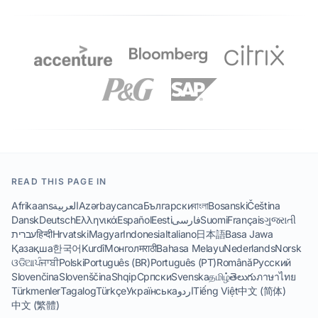
READ THIS PAGE IN
Afrikaans
العربية
Azərbaycanca
Български
বাংলা
Bosanski
Čeština
Dansk
Deutsch
Ελληνικά
Español
Eesti
فارسی
Suomi
Français
ગુજરાતી
עברית
हिन्दी
Hrvatski
Magyar
Indonesia
Italiano
日本語
Basa Jawa
Қазақша
한국어
Kurdî
Монгол
मराठी
Bahasa Melayu
Nederlands
Norsk
ଓଡିଆ
ਪੰਜਾਬੀ
Polski
Português (BR)
Português (PT)
Română
Русский
Slovenčina
Slovenščina
Shqip
Српски
Svenska
தமிழ்
తెలుగు
ภาษาไทย
Türkmenler
Tagalog
Türkçe
Українська
اردو
Tiếng Việt
中文 (简体)
中文 (繁體)