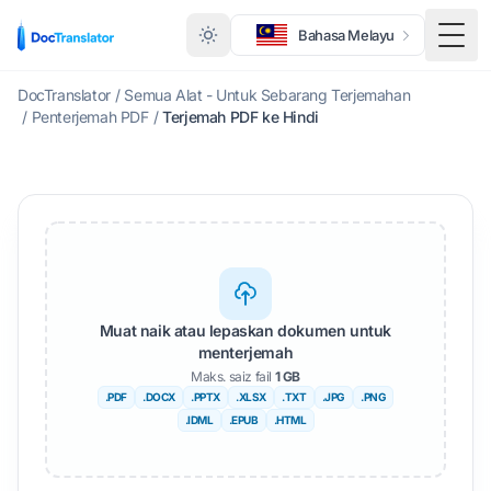
Bahasa Melayu
Togo
DocTranslator
/
Semua Alat - Untuk Sebarang Terjemahan
/
Penterjemah PDF
/
Terjemah PDF ke Hindi
Muat naik atau lepaskan dokumen untuk
menterjemah
Maks. saiz fail
1 GB
.PDF
.DOCX
.PPTX
.XLSX
.TXT
.JPG
.PNG
.IDML
.EPUB
.HTML