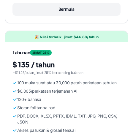
Bermula
🎉 Nilai terbaik: jimat $44.88/tahun
Tahunan
JIMAT 25%
$ 135 / tahun
~$11.25/bulan, jimat 25% berbanding bulanan
100 muka surat atau 30,000 patah perkataan sebulan
$0.005/perkataan terjemahan AI
120+ bahasa
Storan fail tanpa had
PDF, DOCX, XLSX, PPTX, IDML, TXT, JPG, PNG, CSV,
JSON
Akses pasukan & glosari tersuai