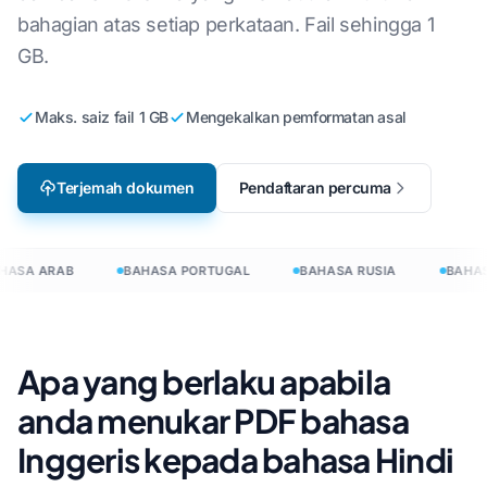
bahagian atas setiap perkataan. Fail sehingga 1
GB.
Maks. saiz fail 1 GB
Mengekalkan pemformatan asal
Terjemah dokumen
Pendaftaran percuma
HASA ARAB
BAHASA PORTUGAL
BAHASA RUSIA
BAHASA
Apa yang berlaku apabila
anda menukar PDF bahasa
Inggeris kepada bahasa Hindi