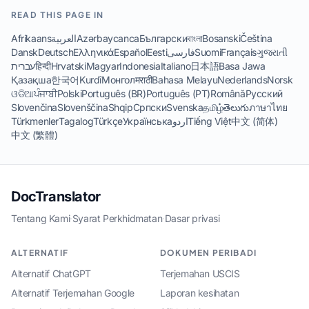
READ THIS PAGE IN
Afrikaans
العربية
Azərbaycanca
Български
বাংলা
Bosanski
Čeština
Dansk
Deutsch
Ελληνικά
Español
Eesti
فارسی
Suomi
Français
ગુજરાતી
עברית
हिन्दी
Hrvatski
Magyar
Indonesia
Italiano
日本語
Basa Jawa
Қазақша
한국어
Kurdî
Монгол
मराठी
Bahasa Melayu
Nederlands
Norsk
ଓଡିଆ
ਪੰਜਾਬੀ
Polski
Português (BR)
Português (PT)
Română
Русский
Slovenčina
Slovenščina
Shqip
Српски
Svenska
தமிழ்
తెలుగు
ภาษาไทย
Türkmenler
Tagalog
Türkçe
Українська
اردو
Tiếng Việt
中文 (简体)
中文 (繁體)
DocTranslator
Tentang Kami
·
Syarat Perkhidmatan
·
Dasar privasi
ALTERNATIF
DOKUMEN PERIBADI
Alternatif ChatGPT
Terjemahan USCIS
Alternatif Terjemahan Google
Laporan kesihatan