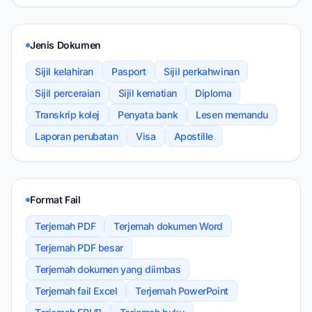
Jenis Dokumen
Sijil kelahiran
Pasport
Sijil perkahwinan
Sijil perceraian
Sijil kematian
Diploma
Transkrip kolej
Penyata bank
Lesen memandu
Laporan perubatan
Visa
Apostille
Format Fail
Terjemah PDF
Terjemah dokumen Word
Terjemah PDF besar
Terjemah dokumen yang diimbas
Terjemah fail Excel
Terjemah PowerPoint