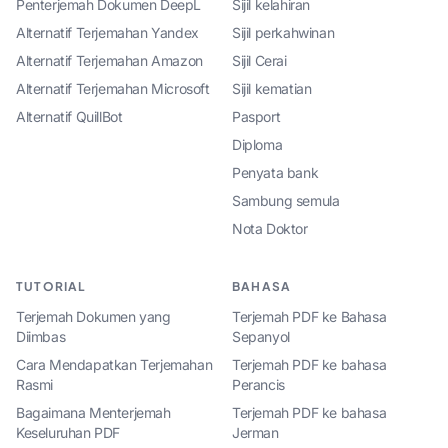
Penterjemah Dokumen DeepL
Sijil kelahiran
Alternatif Terjemahan Yandex
Sijil perkahwinan
Alternatif Terjemahan Amazon
Sijil Cerai
Alternatif Terjemahan Microsoft
Sijil kematian
Alternatif QuillBot
Pasport
Diploma
Penyata bank
Sambung semula
Nota Doktor
TUTORIAL
BAHASA
Terjemah Dokumen yang
Terjemah PDF ke Bahasa
Diimbas
Sepanyol
Cara Mendapatkan Terjemahan
Terjemah PDF ke bahasa
Rasmi
Perancis
Bagaimana Menterjemah
Terjemah PDF ke bahasa
Keseluruhan PDF
Jerman