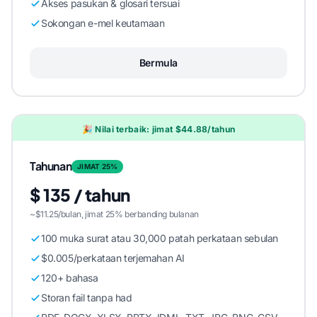
Akses pasukan & glosari tersuai
Sokongan e-mel keutamaan
Bermula
🎉 Nilai terbaik: jimat $44.88/tahun
Tahunan
JIMAT 25%
$ 135 / tahun
~$11.25/bulan, jimat 25% berbanding bulanan
100 muka surat atau 30,000 patah perkataan sebulan
$0.005/perkataan terjemahan AI
120+ bahasa
Storan fail tanpa had