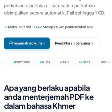
perkataan diperlukan - sempadan perkataan
disimpulkan secara automatik. Fail sehingga 1 GB.
Maks. saiz fail 1 GB
Mengekalkan pemformatan asal
Terjemah dokumen
Pendaftaran percuma
AB
PORTUGIS
RUSIA
ITALI
KOREA
BELAN
Apa yang berlaku apabila
anda menterjemah PDF ke
dalam bahasa Khmer