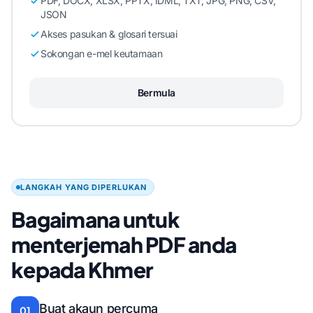
PDF, DOCX, XLSX, PPTX, IDML, TXT, JPG, PNG, CSV,
JSON
Akses pasukan & glosari tersuai
Sokongan e-mel keutamaan
Bermula
LANGKAH YANG DIPERLUKAN
Bagaimana untuk
menterjemah PDF anda
kepada Khmer
Buat akaun percuma
01