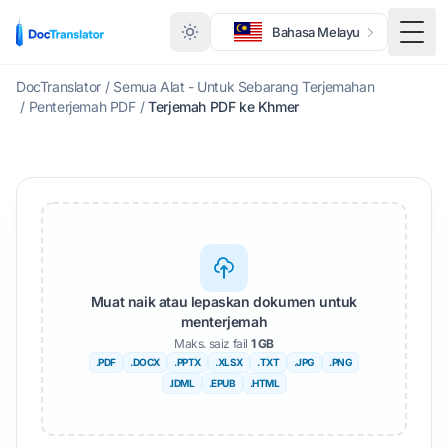
Bahasa Melayu
Togo
DocTranslator
/
Semua Alat - Untuk Sebarang Terjemahan
/
Penterjemah PDF
/
Terjemah PDF ke Khmer
Muat naik atau lepaskan dokumen untuk
menterjemah
Maks. saiz fail
1 GB
.PDF
.DOCX
.PPTX
.XLSX
.TXT
.JPG
.PNG
.IDML
.EPUB
.HTML