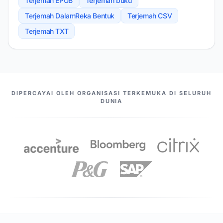
Terjemah EPUB
Terjemah buku
Terjemah DalamReka Bentuk
Terjemah CSV
Terjemah TXT
PASANGAN KAMI
DIPERCAYAI OLEH ORGANISASI TERKEMUKA DI SELURUH
DUNIA