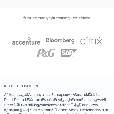
ਸਾਡੇ ਸਾਥੀ
ਵਿਸ਼ਵ ਭਰ ਦੀਆਂ ਪ੍ਰਮੁੱਖ ਸੰਸਥਾਵਾਂ ਦੁਆਰਾ ਭਰੋਸੇਯੋਗ
READ THIS PAGE IN
Afrikaans
العربية
Azərbaycanca
Български
বাংলা
Bosanski
Čeština
Dansk
Deutsch
Ελληνικά
Español
Eesti
فارسی
Suomi
Français
ગુજરાતી
עברית
हिन्दी
Hrvatski
Magyar
Indonesia
Italiano
日本語
Basa Jawa
Қазақша
한국어
Kurdî
Монгол
मराठी
Bahasa Melayu
Nederlands
Norsk