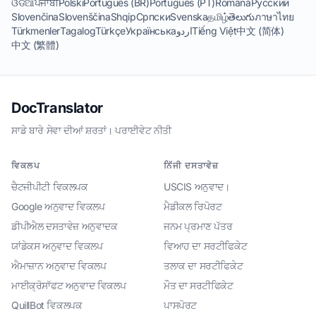
ଓଡିଆ
ਪੰਜਾਬੀ
Polski
Português (BR)
Português (PT)
Română
Русский
Slovenčina
Slovenščina
Shqip
Српски
Svenska
தமிழ்
తెలుగు
ภาษาไทย
Türkmenler
Tagalog
Türkçe
Українська
اردو
Tiếng Việt
中文 (简体)
中文 (繁體)
DocTranslator
ਸਾਡੇ ਬਾਰੇ
·
ਸੇਵਾ ਦੀਆਂ ਸ਼ਰਤਾਂ।
·
ਪਰਾਈਵੇਟ ਨੀਤੀ
ਵਿਕਲਪ
ਨਿੱਜੀ ਦਸਤਾਵੇਜ਼
ਚੈਟਜੀਪੀਟੀ ਵਿਕਲਪਕ
USCIS ਅਨੁਵਾਦ।
Google ਅਨੁਵਾਦ ਵਿਕਲਪ
ਮੈਡੀਕਲ ਰਿਪੋਰਟ
ਡੀਪੀਐਲ ਦਸਤਾਵੇਜ਼ ਅਨੁਵਾਦਕ
ਜਨਮ ਪ੍ਰਮਾਣ ਪੱਤਰ
ਯਾਂਡੇਕਸ ਅਨੁਵਾਦ ਵਿਕਲਪ
ਵਿਆਹ ਦਾ ਸਰਟੀਫਿਕੇਟ
ਐਮਾਜ਼ਾਨ ਅਨੁਵਾਦ ਵਿਕਲਪ
ਤਲਾਕ ਦਾ ਸਰਟੀਫਿਕੇਟ
ਮਾਈਕ੍ਰੋਸਾੱਫਟ ਅਨੁਵਾਦ ਵਿਕਲਪ
ਮੌਤ ਦਾ ਸਰਟੀਫਿਕੇਟ
QuillBot ਵਿਕਲਪਕ
ਪਾਸਪੋਰਟ