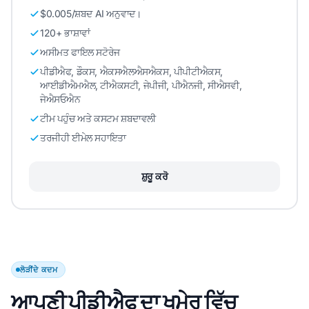
$0.005/ਸ਼ਬਦ AI ਅਨੁਵਾਦ।
120+ ਭਾਸ਼ਾਵਾਂ
ਅਸੀਮਤ ਫਾਇਲ ਸਟੋਰੇਜ
ਪੀਡੀਐਫ, ਡੌਕਸ, ਐਕਸਐਲਐਸਐਕਸ, ਪੀਪੀਟੀਐਕਸ,
ਆਈਡੀਐਮਐਲ, ਟੀਐਕਸਟੀ, ਜੇਪੀਜੀ, ਪੀਐਨਜੀ, ਸੀਐਸਵੀ,
ਜੇਐਸਓਐਨ
ਟੀਮ ਪਹੁੰਚ ਅਤੇ ਕਸਟਮ ਸ਼ਬਦਾਵਲੀ
ਤਰਜੀਹੀ ਈਮੇਲ ਸਹਾਇਤਾ
ਸ਼ੁਰੂ ਕਰੋ
ਲੋੜੀਂਦੇ ਕਦਮ
ਆਪਣੀ ਪੀਡੀਐਫ ਦਾ ਖਮੇਰ ਵਿੱਚ