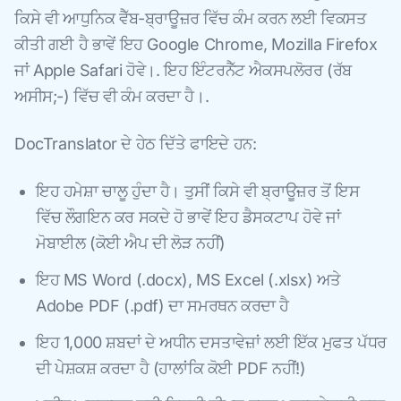
ਕਿਸੇ ਵੀ ਆਧੁਨਿਕ ਵੈੱਬ-ਬ੍ਰਾਊਜ਼ਰ ਵਿੱਚ ਕੰਮ ਕਰਨ ਲਈ ਵਿਕਸਤ
ਕੀਤੀ ਗਈ ਹੈ ਭਾਵੇਂ ਇਹ Google Chrome, Mozilla Firefox
ਜਾਂ Apple Safari ਹੋਵੇ।. ਇਹ ਇੰਟਰਨੈੱਟ ਐਕਸਪਲੋਰਰ (ਰੱਬ
ਅਸੀਸ;-) ਵਿੱਚ ਵੀ ਕੰਮ ਕਰਦਾ ਹੈ।.
DocTranslator ਦੇ ਹੇਠ ਦਿੱਤੇ ਫਾਇਦੇ ਹਨ:
ਇਹ ਹਮੇਸ਼ਾ ਚਾਲੂ ਹੁੰਦਾ ਹੈ। ਤੁਸੀਂ ਕਿਸੇ ਵੀ ਬ੍ਰਾਊਜ਼ਰ ਤੋਂ ਇਸ
ਵਿੱਚ ਲੌਗਇਨ ਕਰ ਸਕਦੇ ਹੋ ਭਾਵੇਂ ਇਹ ਡੈਸਕਟਾਪ ਹੋਵੇ ਜਾਂ
ਮੋਬਾਈਲ (ਕੋਈ ਐਪ ਦੀ ਲੋੜ ਨਹੀਂ)
ਇਹ MS Word (.docx), MS Excel (.xlsx) ਅਤੇ
Adobe PDF (.pdf) ਦਾ ਸਮਰਥਨ ਕਰਦਾ ਹੈ
ਇਹ 1,000 ਸ਼ਬਦਾਂ ਦੇ ਅਧੀਨ ਦਸਤਾਵੇਜ਼ਾਂ ਲਈ ਇੱਕ ਮੁਫਤ ਪੱਧਰ
ਦੀ ਪੇਸ਼ਕਸ਼ ਕਰਦਾ ਹੈ (ਹਾਲਾਂਕਿ ਕੋਈ PDF ਨਹੀਂ!)