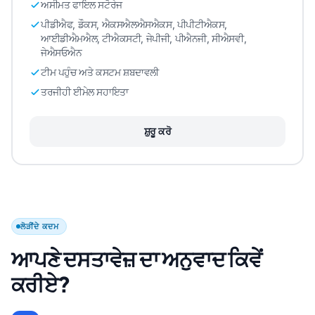
ਅਸੀਮਤ ਫਾਇਲ ਸਟੋਰੇਜ
ਪੀਡੀਐਫ, ਡੌਕਸ, ਐਕਸਐਲਐਸਐਕਸ, ਪੀਪੀਟੀਐਕਸ,
ਆਈਡੀਐਮਐਲ, ਟੀਐਕਸਟੀ, ਜੇਪੀਜੀ, ਪੀਐਨਜੀ, ਸੀਐਸਵੀ,
ਜੇਐਸਓਐਨ
ਟੀਮ ਪਹੁੰਚ ਅਤੇ ਕਸਟਮ ਸ਼ਬਦਾਵਲੀ
ਤਰਜੀਹੀ ਈਮੇਲ ਸਹਾਇਤਾ
ਸ਼ੁਰੂ ਕਰੋ
ਲੋੜੀਂਦੇ ਕਦਮ
ਆਪਣੇ ਦਸਤਾਵੇਜ਼ ਦਾ ਅਨੁਵਾਦ ਕਿਵੇਂ
ਕਰੀਏ?