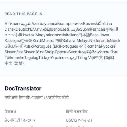
READ THIS PAGE IN
Afrikaans
العربية
Azərbaycanca
Български
বাংলা
Bosanski
Čeština
Dansk
Deutsch
Ελληνικά
Español
Eesti
فارسی
Suomi
Français
ગુજરાતી
עברית
हिन्दी
Hrvatski
Magyar
Indonesia
Italiano
日本語
Basa Jawa
Қазақша
한국어
Kurdî
Монгол
मराठी
Bahasa Melayu
Nederlands
Norsk
ଓଡିଆ
ਪੰਜਾਬੀ
Polski
Português (BR)
Português (PT)
Română
Русский
Slovenčina
Slovenščina
Shqip
Српски
Svenska
தமிழ்
తెలుగు
ภาษาไทย
Türkmenler
Tagalog
Türkçe
Українська
اردو
Tiếng Việt
中文 (简体)
中文 (繁體)
DocTranslator
ਸਾਡੇ ਬਾਰੇ
·
ਸੇਵਾ ਦੀਆਂ ਸ਼ਰਤਾਂ।
·
ਪਰਾਈਵੇਟ ਨੀਤੀ
ਵਿਕਲਪ
ਨਿੱਜੀ ਦਸਤਾਵੇਜ਼
ਚੈਟਜੀਪੀਟੀ ਵਿਕਲਪਕ
USCIS ਅਨੁਵਾਦ।