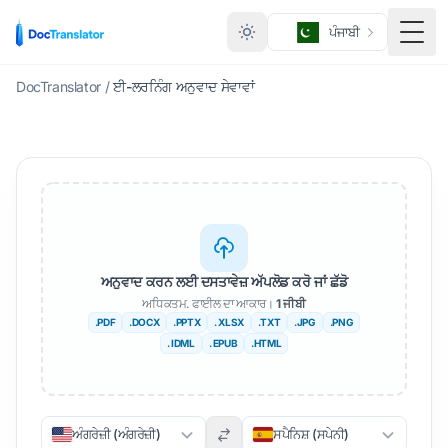
ਪੰਜਾਬੀ
ਮੀਨੂ 
DocTranslator
/
ਈ-ਲਰਨਿੰਗ ਅਨੁਵਾਦ ਸੇਵਾਵਾਂ
ਅਨੁਵਾਦ ਕਰਨ ਲਈ ਦਸਤਾਵੇਜ਼ ਅੱਪਲੋਡ ਕਰੋ ਜਾਂ ਛੱਡੋ
ਅਧਿਕਤਮ. ਫਾਈਲ ਦਾ ਆਕਾਰ।
1 ਜੀਬੀ
.PDF
.DOCX
.PPTX
. XLSX
.TXT
.JPG
.PNG
. IDML
. EPUB
.HTML
ਅੰਗਰੇਜ਼ੀ (ਅੰਗਰੇਜ਼ੀ)
ਸਪੈਨਿਸ਼ (ਸਪੇਨੀ)