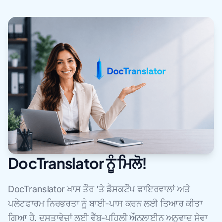
DocTranslator ਨੂੰ ਮਿਲੋ!
DocTranslator ਖਾਸ ਤੌਰ 'ਤੇ ਡੈਸਕਟੌਪ ਫਾਇਰਵਾਲਾਂ ਅਤੇ
ਪਲੇਟਫਾਰਮ ਨਿਰਭਰਤਾ ਨੂੰ ਬਾਈ-ਪਾਸ ਕਰਨ ਲਈ ਤਿਆਰ ਕੀਤਾ
ਗਿਆ ਹੈ. ਦਸਤਾਵੇਜ਼ਾਂ ਲਈ ਵੈੱਬ-ਪਹਿਲੀ ਔਨਲਾਈਨ ਅਨੁਵਾਦ ਸੇਵਾ