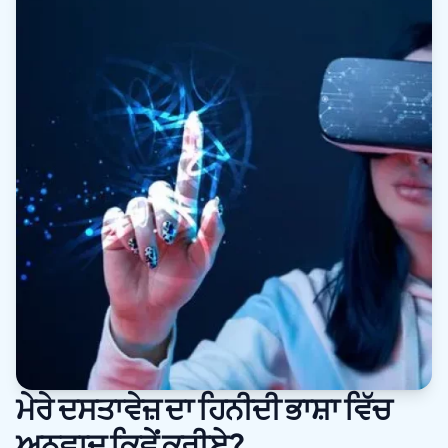
ਮੇਰੇ ਦਸਤਾਵੇਜ਼ ਦਾ ਹਿਨੀਦੀ ਭਾਸ਼ਾ ਵਿੱਚ
ਅਨੁਵਾਦ ਕਿਵੇਂ ਕਰੀਏ?