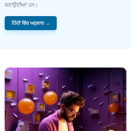
ਬਣਾਉਂਦੀਆਂ ਹਨ।
ਹਿੰਦੀ ਵਿੱਚ ਅਨੁਵਾਦ →