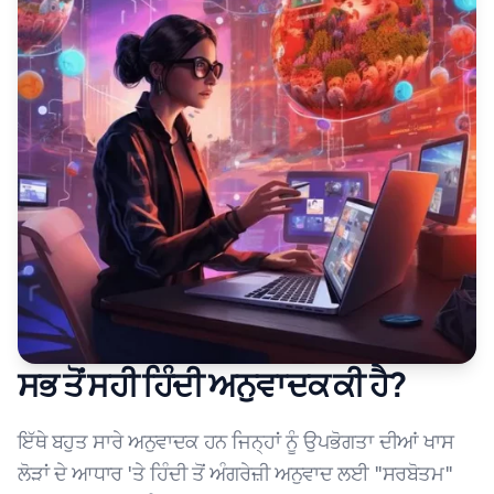
ਸਭ ਤੋਂ ਸਹੀ ਹਿੰਦੀ ਅਨੁਵਾਦਕ ਕੀ ਹੈ?
ਇੱਥੇ ਬਹੁਤ ਸਾਰੇ ਅਨੁਵਾਦਕ ਹਨ ਜਿਨ੍ਹਾਂ ਨੂੰ ਉਪਭੋਗਤਾ ਦੀਆਂ ਖਾਸ
ਲੋੜਾਂ ਦੇ ਆਧਾਰ 'ਤੇ ਹਿੰਦੀ ਤੋਂ ਅੰਗਰੇਜ਼ੀ ਅਨੁਵਾਦ ਲਈ "ਸਰਬੋਤਮ"