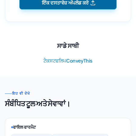
ਇੱਕ ਦਸਤਾਵੇਜ਼ ਅੱਪਲੋਡ ਕਰੋ
ਸਾਡੇ ਸਾਥੀ
ਟੈਕਸਟਫਲਿਪ
ConveyThis
ਇਹ ਵੀ ਦੇਖੋ
ਸੰਬੰਧਿਤ ਟੂਲ ਅਤੇ ਸੇਵਾਵਾਂ।
ਫਾਇਲ ਫਾਰਮੈਟ