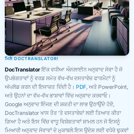
ਮਿਲੋ DOCTRANSLATOR!
DocTranslator
ਇੱਕ ਵਧੀਆ ਔਨਲਾਈਨ ਅਨੁਵਾਦ ਸੇਵਾ ਹੈ ਜੋ
ਉਪਭੋਗਤਾਵਾਂ ਨੂੰ ਵਰਡ ਸਮੇਤ ਵੱਖ-ਵੱਖ ਦਸਤਾਵੇਜ਼ ਫਾਰਮੈਟਾਂ ਨੂੰ
ਅੱਪਲੋਡ ਕਰਨ ਦੀ ਇਜਾਜ਼ਤ ਦਿੰਦੀ ਹੈ।
PDF
, ਅਤੇ PowerPoint,
ਅਤੇ ਉਹਨਾਂ ਦਾ ਵੱਖ-ਵੱਖ ਭਾਸ਼ਾਵਾਂ ਵਿੱਚ ਅਨੁਵਾਦ ਕਰਵਾਓ।
Google ਅਨੁਵਾਦ ਇੰਜਣ ਦੀ ਸ਼ਕਤੀ ਦਾ ਲਾਭ ਉਠਾਉਂਦੇ ਹੋਏ,
DocTranslator ਖਾਸ ਤੌਰ 'ਤੇ ਦਸਤਾਵੇਜ਼ਾਂ ਲਈ ਤਿਆਰ ਕੀਤਾ
ਗਿਆ ਹੈ ਅਤੇ ਇਸ ਵਿੱਚ ਵਾਧੂ ਵਿਸ਼ੇਸ਼ਤਾਵਾਂ ਸ਼ਾਮਲ ਹਨ ਜੋ ਇਸਨੂੰ
ਮਿਆਰੀ ਅਨੁਵਾਦ ਸੇਵਾਵਾਂ ਦੇ ਮੁਕਾਬਲੇ ਇਸ ਉਦੇਸ਼ ਲਈ ਵਧੇਰੇ ਢੁਕਵਾਂ