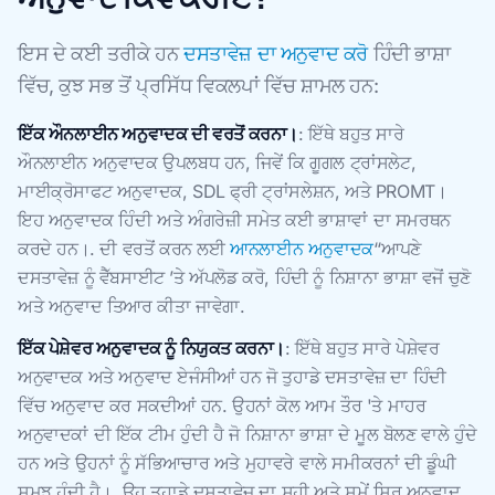
ਇਸ ਦੇ ਕਈ ਤਰੀਕੇ ਹਨ
ਦਸਤਾਵੇਜ਼ ਦਾ ਅਨੁਵਾਦ ਕਰੋ
ਹਿੰਦੀ ਭਾਸ਼ਾ
ਵਿੱਚ, ਕੁਝ ਸਭ ਤੋਂ ਪ੍ਰਸਿੱਧ ਵਿਕਲਪਾਂ ਵਿੱਚ ਸ਼ਾਮਲ ਹਨ:
ਇੱਕ ਔਨਲਾਈਨ ਅਨੁਵਾਦਕ ਦੀ ਵਰਤੋਂ ਕਰਨਾ।
: ਇੱਥੇ ਬਹੁਤ ਸਾਰੇ
ਔਨਲਾਈਨ ਅਨੁਵਾਦਕ ਉਪਲਬਧ ਹਨ, ਜਿਵੇਂ ਕਿ ਗੂਗਲ ਟ੍ਰਾਂਸਲੇਟ,
ਮਾਈਕ੍ਰੋਸਾਫਟ ਅਨੁਵਾਦਕ, SDL ਫ੍ਰੀ ਟ੍ਰਾਂਸਲੇਸ਼ਨ, ਅਤੇ PROMT।
ਇਹ ਅਨੁਵਾਦਕ ਹਿੰਦੀ ਅਤੇ ਅੰਗਰੇਜ਼ੀ ਸਮੇਤ ਕਈ ਭਾਸ਼ਾਵਾਂ ਦਾ ਸਮਰਥਨ
ਕਰਦੇ ਹਨ।. ਦੀ ਵਰਤੋਂ ਕਰਨ ਲਈ
ਆਨਲਾਈਨ ਅਨੁਵਾਦਕ
‘‘ਆਪਣੇ
ਦਸਤਾਵੇਜ਼ ਨੂੰ ਵੈੱਬਸਾਈਟ ’ਤੇ ਅੱਪਲੋਡ ਕਰੋ, ਹਿੰਦੀ ਨੂੰ ਨਿਸ਼ਾਨਾ ਭਾਸ਼ਾ ਵਜੋਂ ਚੁਣੋ
ਅਤੇ ਅਨੁਵਾਦ ਤਿਆਰ ਕੀਤਾ ਜਾਵੇਗਾ.
ਇੱਕ ਪੇਸ਼ੇਵਰ ਅਨੁਵਾਦਕ ਨੂੰ ਨਿਯੁਕਤ ਕਰਨਾ।
: ਇੱਥੇ ਬਹੁਤ ਸਾਰੇ ਪੇਸ਼ੇਵਰ
ਅਨੁਵਾਦਕ ਅਤੇ ਅਨੁਵਾਦ ਏਜੰਸੀਆਂ ਹਨ ਜੋ ਤੁਹਾਡੇ ਦਸਤਾਵੇਜ਼ ਦਾ ਹਿੰਦੀ
ਵਿੱਚ ਅਨੁਵਾਦ ਕਰ ਸਕਦੀਆਂ ਹਨ. ਉਹਨਾਂ ਕੋਲ ਆਮ ਤੌਰ 'ਤੇ ਮਾਹਰ
ਅਨੁਵਾਦਕਾਂ ਦੀ ਇੱਕ ਟੀਮ ਹੁੰਦੀ ਹੈ ਜੋ ਨਿਸ਼ਾਨਾ ਭਾਸ਼ਾ ਦੇ ਮੂਲ ਬੋਲਣ ਵਾਲੇ ਹੁੰਦੇ
ਹਨ ਅਤੇ ਉਹਨਾਂ ਨੂੰ ਸੱਭਿਆਚਾਰ ਅਤੇ ਮੁਹਾਵਰੇ ਵਾਲੇ ਸਮੀਕਰਨਾਂ ਦੀ ਡੂੰਘੀ
ਸਮਝ ਹੁੰਦੀ ਹੈ।. ਉਹ ਤੁਹਾਡੇ ਦਸਤਾਵੇਜ਼ ਦਾ ਸਹੀ ਅਤੇ ਸਮੇਂ ਸਿਰ ਅਨੁਵਾਦ