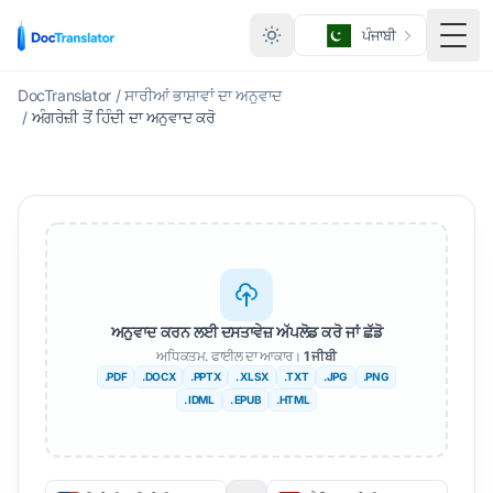
ਪੰਜਾਬੀ
ਮੀਨੂ 
DocTranslator
/
ਸਾਰੀਆਂ ਭਾਸ਼ਾਵਾਂ ਦਾ ਅਨੁਵਾਦ
/
ਅੰਗਰੇਜ਼ੀ ਤੋਂ ਹਿੰਦੀ ਦਾ ਅਨੁਵਾਦ ਕਰੋ
ਅਨੁਵਾਦ ਕਰਨ ਲਈ ਦਸਤਾਵੇਜ਼ ਅੱਪਲੋਡ ਕਰੋ ਜਾਂ ਛੱਡੋ
ਅਧਿਕਤਮ. ਫਾਈਲ ਦਾ ਆਕਾਰ।
1 ਜੀਬੀ
.PDF
.DOCX
.PPTX
. XLSX
.TXT
.JPG
.PNG
. IDML
. EPUB
.HTML