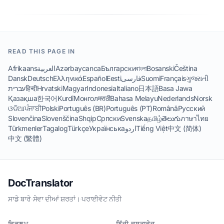
READ THIS PAGE IN
Afrikaans
العربية
Azərbaycanca
Български
বাংলা
Bosanski
Čeština
Dansk
Deutsch
Ελληνικά
Español
Eesti
فارسی
Suomi
Français
ગુજરાતી
עברית
हिन्दी
Hrvatski
Magyar
Indonesia
Italiano
日本語
Basa Jawa
Қазақша
한국어
Kurdî
Монгол
मराठी
Bahasa Melayu
Nederlands
Norsk
ଓଡିଆ
ਪੰਜਾਬੀ
Polski
Português (BR)
Português (PT)
Română
Русский
Slovenčina
Slovenščina
Shqip
Српски
Svenska
தமிழ்
తెలుగు
ภาษาไทย
Türkmenler
Tagalog
Türkçe
Українська
اردو
Tiếng Việt
中文 (简体)
中文 (繁體)
DocTranslator
ਸਾਡੇ ਬਾਰੇ
·
ਸੇਵਾ ਦੀਆਂ ਸ਼ਰਤਾਂ।
·
ਪਰਾਈਵੇਟ ਨੀਤੀ
ਵਿਕਲਪ
ਨਿੱਜੀ ਦਸਤਾਵੇਜ਼