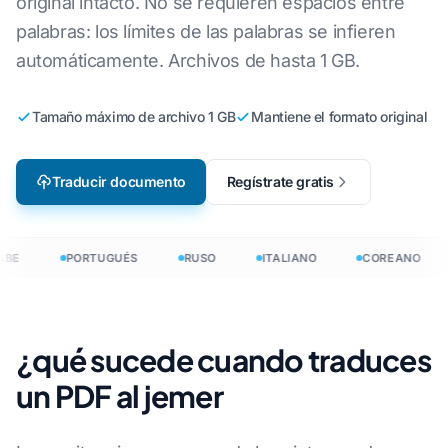
original intacto. No se requieren espacios entre
palabras: los límites de las palabras se infieren
automáticamente. Archivos de hasta 1 GB.
Tamaño máximo de archivo 1 GB
Mantiene el formato original
Traducir documento
Regístrate gratis
BE
PORTUGUÉS
RUSO
ITALIANO
COREANO
¿qué sucede cuando traduces
un PDF al jemer