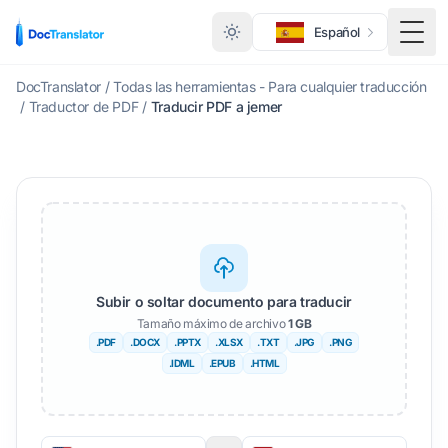
Español
Alte
DocTranslator
/
Todas las herramientas - Para cualquier traducción
/
Traductor de PDF
/
Traducir PDF a jemer
Subir o soltar documento para traducir
Tamaño máximo de archivo
1 GB
.PDF
.DOCX
.PPTX
.XLSX
.TXT
.JPG
.PNG
.IDML
.EPUB
.HTML