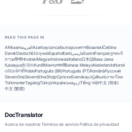
READ THIS PAGE IN
Afrikaans
العربية
Azərbaycanca
Български
বাংলা
Bosanski
Čeština
Dansk
Deutsch
Ελληνικά
Español
Eesti
فارسی
Suomi
Français
ગુજરાતી
עברית
हिन्दी
Hrvatski
Magyar
Indonesia
Italiano
日本語
Basa Jawa
Қазақша
한국어
Kurdî
Монгол
मराठी
Bahasa Melayu
Nederlands
Norsk
ଓଡିଆ
ਪੰਜਾਬੀ
Polski
Português (BR)
Português (PT)
Română
Русский
Slovenčina
Slovenščina
Shqip
Српски
Svenska
தமிழ்
తెలుగు
ภาษาไทย
Türkmenler
Tagalog
Türkçe
Українська
اردو
Tiếng Việt
中文 (简体)
中文 (繁體)
DocTranslator
Acerca de nosotros
·
Términos de servicio
·
Política de privacidad