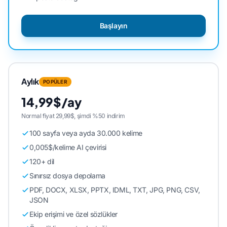
Başlayın
Aylık
POPÜLER
14,99$/ay
Normal fiyat 29,99$, şimdi %50 indirim
100 sayfa veya ayda 30.000 kelime
0,005$/kelime AI çevirisi
120+ dil
Sınırsız dosya depolama
PDF, DOCX, XLSX, PPTX, IDML, TXT, JPG, PNG, CSV,
JSON
Ekip erişimi ve özel sözlükler