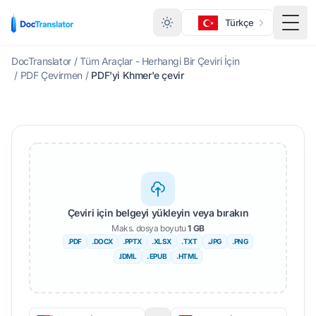
Türkçe
Menü
DocTranslator
/
Tüm Araçlar - Herhangi Bir Çeviri İçin
/
PDF Çevirmen
/
PDF'yi Khmer'e çevir
Çeviri için belgeyi yükleyin veya bırakın
Maks. dosya boyutu
1 GB
.PDF
.DOCX
.PPTX
.XLSX
.TXT
.JPG
.PNG
.IDML
. EPUB
.HTML