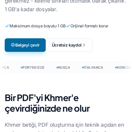
gerekmez - kelime sınırları otomatik olarak çıkarılır.
1 GB'a kadar dosyalar.
Maksimum dosya boyutu 1 GB
Orijinal formatı korur
Belgeyi çevir
Ücretsiz kaydol
APÇA
PORTEKIZCE
RUSÇA
İTALYANCA
KORECE
Bir PDF'yi Khmer'e
çevirdiğinizde ne olur
Khmer betiği, PDF oluşturma için teknik açıdan en