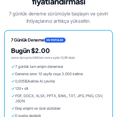
fiyatlandırması
7 günlük deneme sürümüyle başlayın ve çeviri
ihtiyaçlarınız arttıkça yükseltin.
7 Günlük Deneme
EN POPÜLER
Bugün $2.00
sonra duruşma bittikten sonra ayda 14,99 dolar
7 günlük tam erişim denemesi
Deneme sınırı: 10 sayfa veya 3.000 kelime
0,005$/kelime AI çevirisi
120+ dil
PDF, DOCX, XLSX, PPTX, IDML, TXT, JPG, PNG, CSV,
JSON
Ekip erişimi ve özel sözlükler
E-posta desteği