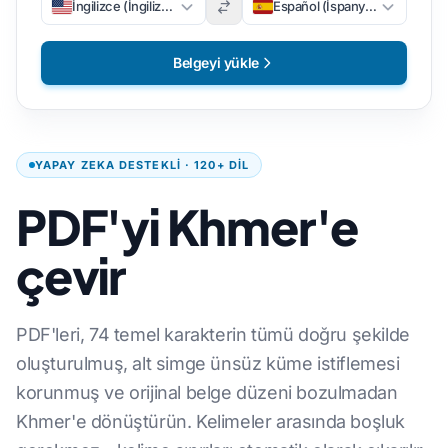
İngilizce (İngilizce)
Español (İspanyolca)
Belgeyi yükle
YAPAY ZEKA DESTEKLI · 120+ DIL
PDF'yi Khmer'e
çevir
PDF'leri, 74 temel karakterin tümü doğru şekilde
oluşturulmuş, alt simge ünsüz küme istiflemesi
korunmuş ve orijinal belge düzeni bozulmadan
Khmer'e dönüştürün. Kelimeler arasında boşluk