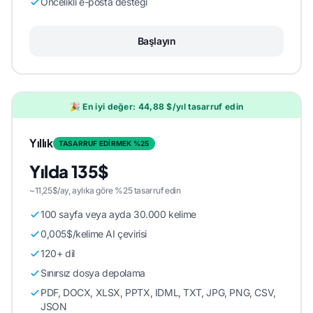
Öncelikli e-posta desteği
Başlayın
🎉 En iyi değer: 44,88 $/yıl tasarruf edin
Yıllık
TASARRUF EDİRMEK %25
Yılda 135$
~11,25$/ay, aylıka göre %25 tasarruf edin
100 sayfa veya ayda 30.000 kelime
0,005$/kelime AI çevirisi
120+ dil
Sınırsız dosya depolama
PDF, DOCX, XLSX, PPTX, IDML, TXT, JPG, PNG, CSV,
JSON