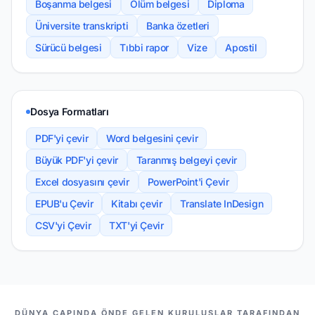
Boşanma belgesi
Ölüm belgesi
Diploma
Üniversite transkripti
Banka özetleri
Sürücü belgesi
Tıbbi rapor
Vize
Apostil
Dosya Formatları
PDF'yi çevir
Word belgesini çevir
Büyük PDF'yi çevir
Taranmış belgeyi çevir
Excel dosyasını çevir
PowerPoint'i Çevir
EPUB'u Çevir
Kitabı çevir
Translate InDesign
CSV'yi Çevir
TXT'yi Çevir
BIZIM ORTAKLARIMIZ
DÜNYA ÇAPINDA ÖNDE GELEN KURULUŞLAR TARAFINDAN