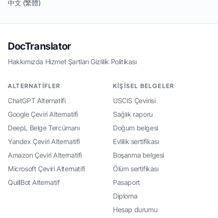
中文 (繁體)
DocTranslator
Hakkımızda
·
Hizmet Şartları
·
Gizlilik Politikası
ALTERNATIFLER
KIŞISEL BELGELER
ChatGPT Alternatifi
USCIS Çevirisi
Google Çeviri Alternatifi
Sağlık raporu
DeepL Belge Tercümanı
Doğum belgesi
Yandex Çeviri Alternatifi
Evlilik sertifikası
Amazon Çeviri Alternatifi
Boşanma belgesi
Microsoft Çeviri Alternatifi
Ölüm sertifikası
QuillBot Alternatif
Pasaport
Diploma
Hesap durumu