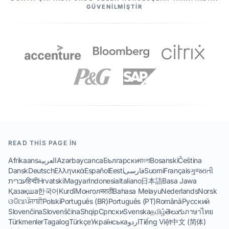
GÜVENILMIŞTIR
READ THIS PAGE IN
Afrikaans
العربية
Azərbaycanca
Български
বাংলা
Bosanski
Čeština
Dansk
Deutsch
Ελληνικά
Español
Eesti
فارسی
Suomi
Français
ગુજરાતી
עברית
हिन्दी
Hrvatski
Magyar
Indonesia
Italiano
日本語
Basa Jawa
Қазақша
한국어
Kurdî
Монгол
मराठी
Bahasa Melayu
Nederlands
Norsk
ଓଡିଆ
ਪੰਜਾਬੀ
Polski
Português (BR)
Português (PT)
Română
Русский
Slovenčina
Slovenščina
Shqip
Српски
Svenska
தமிழ்
తెలుగు
ภาษาไทย
Türkmenler
Tagalog
Türkçe
Українська
اردو
Tiếng Việt
中文 (简体)