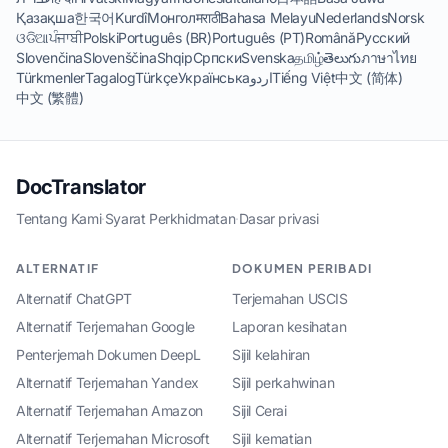
Қазақша
한국어
Kurdî
Монгол
मराठी
Bahasa Melayu
Nederlands
Norsk
ଓଡିଆ
ਪੰਜਾਬੀ
Polski
Português (BR)
Português (PT)
Română
Русский
Slovenčina
Slovenščina
Shqip
Српски
Svenska
தமிழ்
తెలుగు
ภาษาไทย
Türkmenler
Tagalog
Türkçe
Українська
اردو
Tiếng Việt
中文 (简体)
中文 (繁體)
DocTranslator
Tentang Kami
·
Syarat Perkhidmatan
·
Dasar privasi
ALTERNATIF
DOKUMEN PERIBADI
Alternatif ChatGPT
Terjemahan USCIS
Alternatif Terjemahan Google
Laporan kesihatan
Penterjemah Dokumen DeepL
Sijil kelahiran
Alternatif Terjemahan Yandex
Sijil perkahwinan
Alternatif Terjemahan Amazon
Sijil Cerai
Alternatif Terjemahan Microsoft
Sijil kematian