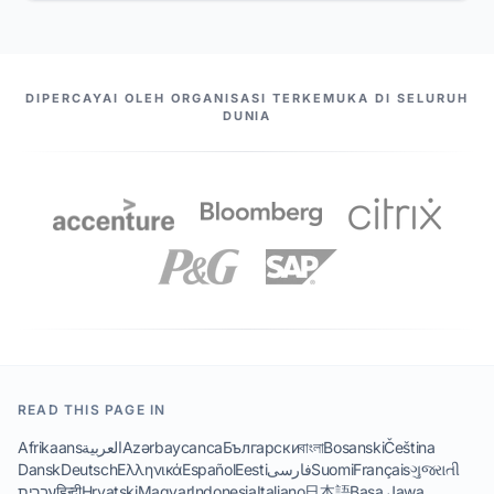
PASANGAN KAMI
DIPERCAYAI OLEH ORGANISASI TERKEMUKA DI SELURUH
DUNIA
READ THIS PAGE IN
Afrikaans
العربية
Azərbaycanca
Български
বাংলা
Bosanski
Čeština
Dansk
Deutsch
Ελληνικά
Español
Eesti
فارسی
Suomi
Français
ગુજરાતી
עברית
हिन्दी
Hrvatski
Magyar
Indonesia
Italiano
日本語
Basa Jawa