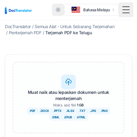
Bahasa Melayu
Togo
DocTranslator
/
Semua Alat - Untuk Sebarang Terjemahan
/
Penterjemah PDF
/
Terjemah PDF ke Telugu
Muat naik atau lepaskan dokumen untuk
menterjemah
Maks. saiz fail
1 GB
.PDF
.DOCX
.PPTX
.XLSX
.TXT
.JPG
.PNG
.IDML
.EPUB
.HTML