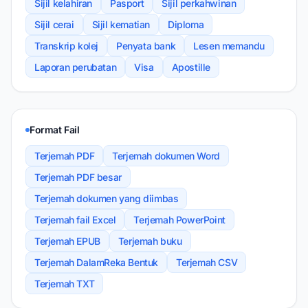
Sijil kelahiran
Pasport
Sijil perkahwinan
Sijil cerai
Sijil kematian
Diploma
Transkrip kolej
Penyata bank
Lesen memandu
Laporan perubatan
Visa
Apostille
Format Fail
Terjemah PDF
Terjemah dokumen Word
Terjemah PDF besar
Terjemah dokumen yang diimbas
Terjemah fail Excel
Terjemah PowerPoint
Terjemah EPUB
Terjemah buku
Terjemah DalamReka Bentuk
Terjemah CSV
Terjemah TXT