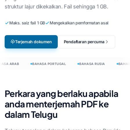
struktur lajur dikekalkan. Fail sehingga 1 GB.
Maks. saiz fail 1 GB
Mengekalkan pemformatan asal
Terjemah dokumen
Pendaftaran percuma
ASA ARAB
BAHASA PORTUGAL
BAHASA RUSIA
BAHASA
Perkara yang berlaku apabila
anda menterjemah PDF ke
dalam Telugu