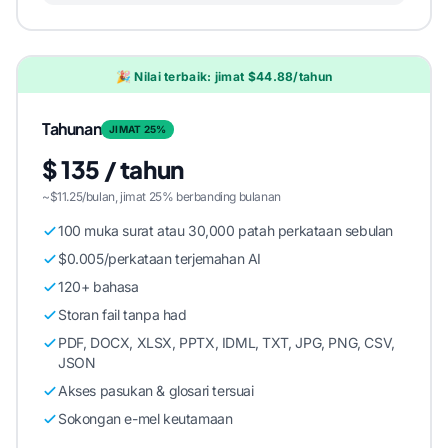
🎉 Nilai terbaik: jimat $44.88/tahun
Tahunan
JIMAT 25%
$ 135 / tahun
~$11.25/bulan, jimat 25% berbanding bulanan
100 muka surat atau 30,000 patah perkataan sebulan
$0.005/perkataan terjemahan AI
120+ bahasa
Storan fail tanpa had
PDF, DOCX, XLSX, PPTX, IDML, TXT, JPG, PNG, CSV,
JSON
Akses pasukan & glosari tersuai
Sokongan e-mel keutamaan