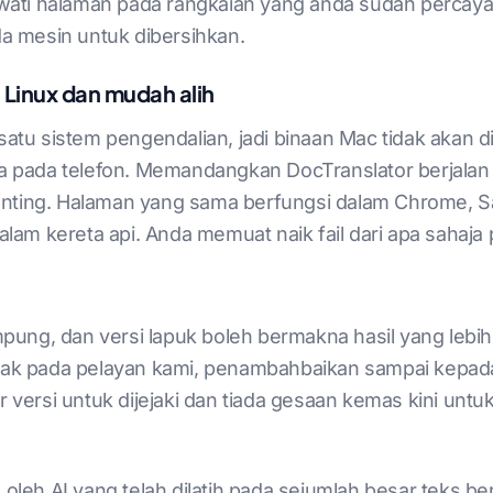
ati halaman pada rangkaian yang anda sudah percayai
ada mesin untuk dibersihkan.
Linux dan mudah alih
 satu sistem pengendalian, jadi binaan Mac tidak akan 
 pada telefon. Memandangkan DocTranslator berjalan
nting. Halaman yang sama berfungsi dalam Chrome, Saf
dalam kereta api. Anda memuat naik fail dari apa sahaja
ung, dan versi lapuk boleh bermakna hasil yang lebih
etak pada pelayan kami, penambahbaikan sampai kepad
ersi untuk dijejaki dan tiada gesaan kemas kini untu
n oleh AI yang telah dilatih pada sejumlah besar teks b