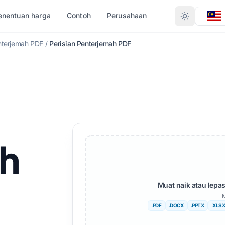
enentuan harga
Contoh
Perusahaan
nterjemah PDF
/
Perisian Penterjemah PDF
T JENIS
TUKAR MENGIKUT FORMAT
HASA LAIN
LEBIH BANYAK BAHASA
X)
PDF kepada DOCX
k
Afrika
PDF ke TXT
gali
Bahasa Sweden
InDesign kepada PDF
sa Urdu
Bahasa Ibrani
h
XLSX kepada PDF
sa Norway
Bahasa Serbia
TXT kepada XLSX
thi
Bahasa Slovenia
Muat naik atau lep
JPG kepada PDF
gu
Bahasa Swahili
M
JPEG kepada PDF
sa Tamil
Amharic
.PDF
.DOCX
.PPTX
.XLS
PNG kepada PDF
sa Turki
Bahasa Albania