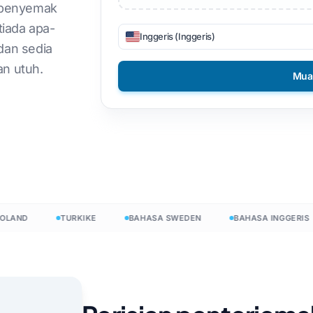
m penyemak
DOCX kepada TXT
sa Vietnam
Filipina
tiada apa-
Inggeris (Inggeris)
dan sedia
EPUB kepada PDF
Bahasa Finland
n utuh.
Mua
nd
Bahasa Bulgaria
esign
ine
Bahasa Hungary
sa Latin
Zulu
sa Czech
Yoruba
erPoint
Semua 120+ Bahasa →
ng
ND
TURKIKE
BAHASA SWEDEN
BAHASA INGGERIS
Mulakan percuma
Mulakan percuma