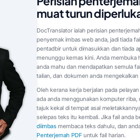
Perisian penterjemah
muat turun diperluk
DocTranslator ialah perisian penterjema
penyemak imbas web anda, jadi tiada fail
pentadbir untuk dimasukkan dan tiada 
menunggu kemas kini. Anda membuka h
anda mahu dan mendapatkan semula fai
talian, dan dokumen anda mengekalkan r
Oleh kerana kerja berjalan pada pelaya
ada anda menggunakan komputer riba, des
tajuk kekal di tempat asal meletakkanny
selepas teks itu kembali. Jika fail anda
diimbas
membaca teks dahulu, dan and
Penterjemah PDF
untuk fail harian.