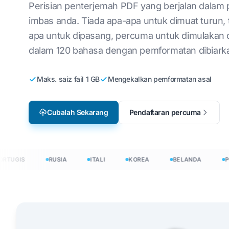
Perisian penterjemah PDF yang berjalan dala
Penyetempatan Permainan
Terjemah Fail CSV
Inggeris ke Korea
Baha
imbas anda. Tiada apa-apa untuk dimuat turun, 
Video
apa untuk dipasang, percuma untuk dimulakan 
Terjemah JSON
Inggeris ke Arab
Itali
e-Pembelajaran
dalam 120 bahasa dengan pemformatan dibiarka
Penterjemah HTML
Inggeris ke Turki
Pola
Kiraan Perkataan InD
k
Inggeris ke Indonesia
Ukra
Maks. saiz fail 1 GB
Mengekalkan pemformatan asal
.DOCX Word Counter
nesia
Inggeris ke Hindi
Baha
Cubalah Sekarang
Pendaftaran percuma
Kiraan Fail Excel
Inggeris ke Urdu
Baha
Kiraan Perkataan Pow
Irish
Hmo
UGIS
RUSIA
ITALI
KOREA
BELANDA
POLA
0+ bahasa
h dokumen dalam 120+ bahasa