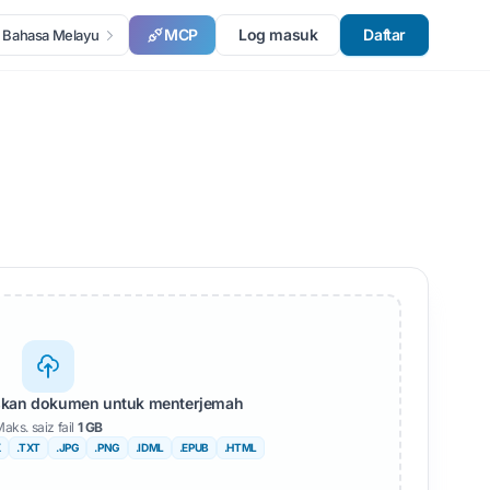
MCP
Log masuk
Daftar
Bahasa Melayu
askan dokumen untuk menterjemah
aks. saiz fail
1 GB
X
.TXT
.JPG
.PNG
.IDML
.EPUB
.HTML