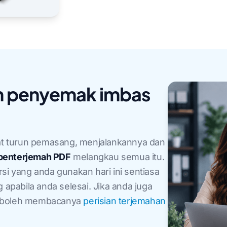
am penyemak imbas
t turun pemasang, menjalankannya dan
 penterjemah PDF
melangkau semua itu.
si yang anda gunakan hari ini sentiasa
 apabila anda selesai. Jika anda juga
a boleh membacanya
perisian terjemahan