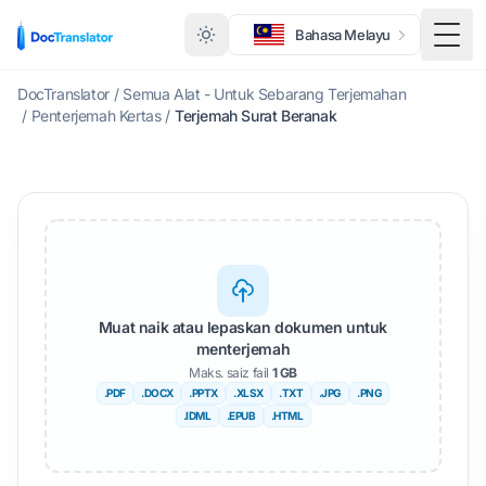
Bahasa Melayu
Togo
DocTranslator
/
Semua Alat - Untuk Sebarang Terjemahan
/
Penterjemah Kertas
/
Terjemah Surat Beranak
Muat naik atau lepaskan dokumen untuk
menterjemah
Maks. saiz fail
1 GB
.PDF
.DOCX
.PPTX
.XLSX
.TXT
.JPG
.PNG
.IDML
.EPUB
.HTML