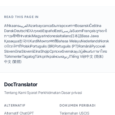
READ THIS PAGE IN
Afrikaans
العربية
Azərbaycanca
Български
বাংলা
Bosanski
Čeština
Dansk
Deutsch
Ελληνικά
Español
Eesti
فارسی
Suomi
Français
ગુજરાતી
עברית
हिन्दी
Hrvatski
Magyar
Indonesia
Italiano
日本語
Basa Jawa
Қазақша
한국어
Kurdî
Монгол
मराठी
Bahasa Melayu
Nederlands
Norsk
ଓଡିଆ
ਪੰਜਾਬੀ
Polski
Português (BR)
Português (PT)
Română
Русский
Slovenčina
Slovenščina
Shqip
Српски
Svenska
தமிழ்
తెలుగు
ภาษาไทย
Türkmenler
Tagalog
Türkçe
Українська
اردو
Tiếng Việt
中文 (简体)
中文 (繁體)
DocTranslator
Tentang Kami
·
Syarat Perkhidmatan
·
Dasar privasi
ALTERNATIF
DOKUMEN PERIBADI
Alternatif ChatGPT
Terjemahan USCIS