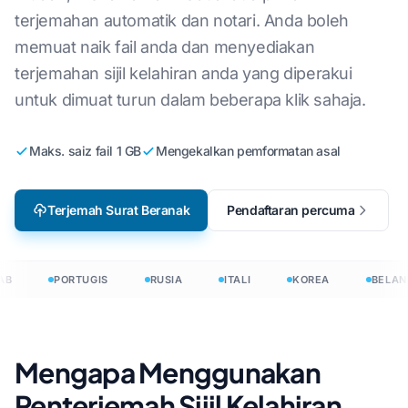
terjemahan automatik dan notari. Anda boleh
memuat naik fail anda dan menyediakan
terjemahan sijil kelahiran anda yang diperakui
untuk dimuat turun dalam beberapa klik sahaja.
Maks. saiz fail 1 GB
Mengekalkan pemformatan asal
Terjemah Surat Beranak
Pendaftaran percuma
B
PORTUGIS
RUSIA
ITALI
KOREA
BELAN
Mengapa Menggunakan
Penterjemah Sijil Kelahiran