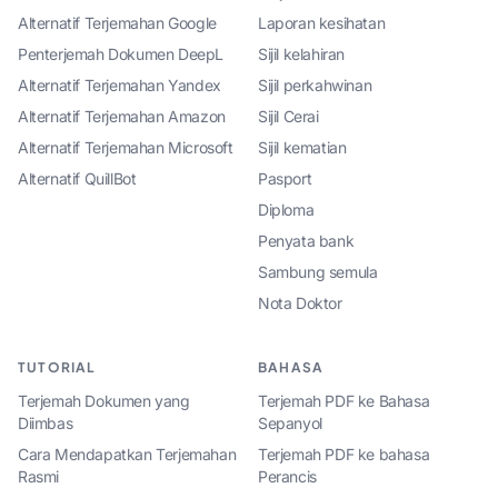
Alternatif Terjemahan Google
Laporan kesihatan
Penterjemah Dokumen DeepL
Sijil kelahiran
Alternatif Terjemahan Yandex
Sijil perkahwinan
Alternatif Terjemahan Amazon
Sijil Cerai
Alternatif Terjemahan Microsoft
Sijil kematian
Alternatif QuillBot
Pasport
Diploma
Penyata bank
Sambung semula
Nota Doktor
TUTORIAL
BAHASA
Terjemah Dokumen yang
Terjemah PDF ke Bahasa
Diimbas
Sepanyol
Cara Mendapatkan Terjemahan
Terjemah PDF ke bahasa
Rasmi
Perancis