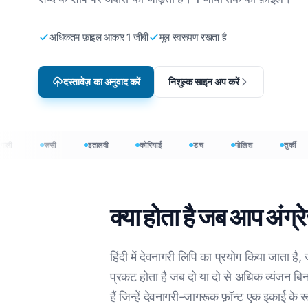
वीडियो गेम स्थानीयकरण
सीएसवी फ़
रियाई
अंग्रेजी से कोरियाई
अधिकतम फ़ाइल आकार 1 जीबी
मूल स्वरूपण रखता है
वादक
ई-लर्निंग
JSON का 
बी
अंग्रेजी से अरबी
HTML अ
 लिए
अंग्रेजी से तुर्की
दस्तावेज़ का अनुवाद करें
निशुल्क साइन अप करें
इनडिजाइ
 के लिए
अंग्रेजी से इंडोनेशियाई
.DOCX व
शियाई के लिए
अंग्रेज़ी से हिंदी
रूसी
इतालवी
कोरियाई
डच
पोलिश
तुर्की
एक्सेल फ
अंग्रेजी से उर्दू
→
PowerPo
क्या होता है जब आप अंग्रेज
+ भाषाओं में अनुवाद करें
स्तावेज़ों का 120+ भाषाओं में अनुवाद करें
हिंदी में देवनागरी लिपि का प्रयोग किया जाता है,
प्रकट होता है जब दो या दो से अधिक व्यंजन बिना
हैं जिन्हें देवनागरी-जागरूक फ़ॉन्ट एक इकाई के रूप