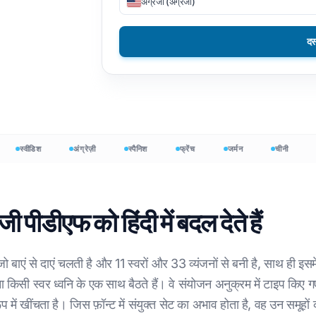
अंग्रेजी (अंग्रेजी)
ाइलों का अनुवाद करें
DOCX से TXT
वियतनामी
Filipino
दस
अनुवाद करें
ईपीयूबी से पीडीएफ
इटैलियन
फिनिश
नुवादक
पोलिश
बल्गेरियाई
न शब्द गणना
यूक्रेनी
हंगेरी
र्ड काउंटर
लैटिन
ज़ुलु
स्वीडिश
अंग्रेज़ी
स्पैनिश
फ्रेंच
जर्मन
चीनी
जाप
ाइल काउंट
चेक
योरूबा
int शब्द गणना
आयरिश
सभी 120+ भाषाएँ →
हमोंग
ी पीडीएफ को हिंदी में बदल देते हैं
निःशुल्क शुरू करें
निःशुल्
 जो बाएं से दाएं चलती है और 11 स्वरों और 33 व्यंजनों से बनी है, साथ ही इसमे
 किसी स्वर ध्वनि के एक साथ बैठते हैं। वे संयोजन अनुक्रम में टाइप किए गए
 में खींचता है। जिस फ़ॉन्ट में संयुक्त सेट का अभाव होता है, वह उन समूहों को 