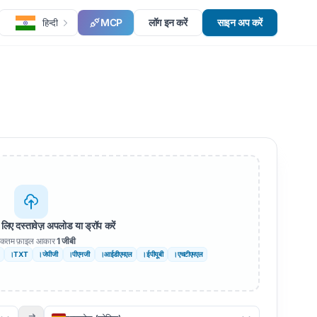
MCP
लॉग इन करें
साइन अप करें
हिन्दी
लिए दस्तावेज़ अपलोड या ड्रॉप करें
कतम फ़ाइल आकार
1 जीबी
।TXT
।जेपीजी
।पीएनजी
।आईडीएमएल
।ईपीयूबी
।एचटीएमएल