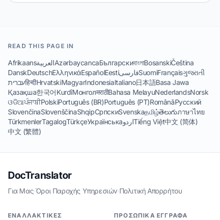
READ THIS PAGE IN
Afrikaans
العربية
Azərbaycanca
Български
বাংলা
Bosanski
Čeština
Dansk
Deutsch
Ελληνικά
Español
Eesti
فارسی
Suomi
Français
ગુજરાતી
עברית
हिन्दी
Hrvatski
Magyar
Indonesia
Italiano
日本語
Basa Jawa
Қазақша
한국어
Kurdî
Монгол
मराठी
Bahasa Melayu
Nederlands
Norsk
ଓଡିଆ
ਪੰਜਾਬੀ
Polski
Português (BR)
Português (PT)
Română
Русский
Slovenčina
Slovenščina
Shqip
Српски
Svenska
தமிழ்
తెలుగు
ภาษาไทย
Türkmenler
Tagalog
Türkçe
Українська
اردو
Tiếng Việt
中文 (简体)
中文 (繁體)
DocTranslator
Για Μας
·
Όροι Παροχής Υπηρεσιών
·
Πολιτική Απορρήτου
ΕΝΑΛΛΑΚΤΙΚΈΣ
ΠΡΟΣΩΠΙΚΆ ΈΓΓΡΑΦΑ