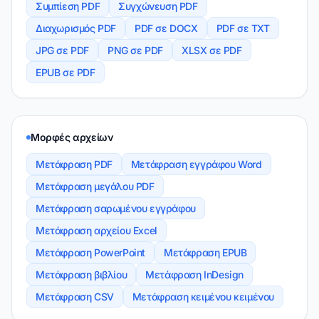
Συμπίεση PDF
Συγχώνευση PDF
Διαχωρισμός PDF
PDF σε DOCX
PDF σε TXT
JPG σε PDF
PNG σε PDF
XLSX σε PDF
EPUB σε PDF
Μορφές αρχείων
Μετάφραση PDF
Μετάφραση εγγράφου Word
Μετάφραση μεγάλου PDF
Μετάφραση σαρωμένου εγγράφου
Μετάφραση αρχείου Excel
Μετάφραση PowerPoint
Μετάφραση EPUB
Μετάφραση βιβλίου
Μετάφραση InDesign
Μετάφραση CSV
Μετάφραση κειμένου κειμένου