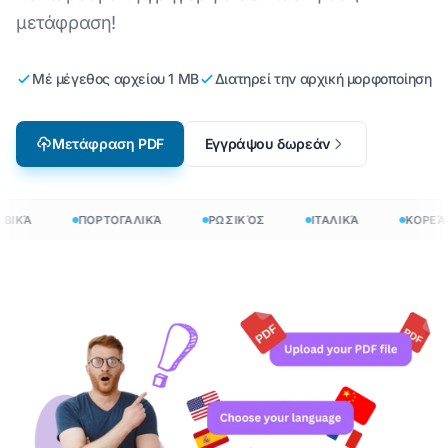
μετάφραση!
Μέ μέγεθος αρχείου 1 ΜΒ
Διατηρεί την αρχική μορφοποίηση
Μετάφραση PDF
Εγγράψου δωρεάν
ΒΙΚΆ
ΠΟΡΤΟΓΑΛΙΚΆ
ΡΩΣΙΚΌΣ
ΙΤΑΛΙΚΆ
ΚΟΡΕΆΤ