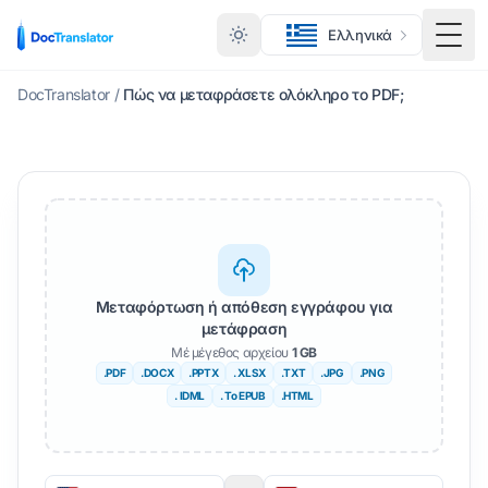
Ελληνικά
Εναλ
DocTranslator
/
Πώς να μεταφράσετε ολόκληρο το PDF;
Μεταφόρτωση ή απόθεση εγγράφου για
μετάφραση
Μέ μέγεθος αρχείου
1 GB
.PDF
.DOCX
.PPTX
. XLSX
.TXT
.JPG
.PNG
. IDML
. Το EPUB
.HTML