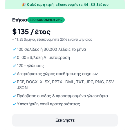
🎉 Καλύτερη τιμή: εξοικονομήστε 44, 88 $/έτος
Ετήσια
ΕΞΟΙΚΟΝΟΜΗΣΗ 25%
$ 135 / έτος
~ 11, 25 $/μήνα, εξοικονομήστε 25% έναντι μηνιαίας
100 σελίδες ή 30.000 λέξεις το μήνα
0, 005 $/λέξη AI μετάφραση
120+ γλώσσες
Απεριόριστος χώρος αποθήκευσης αρχείων
PDF, DOCX, XLSX, PPTX, IDML, TXT, JPG, PNG, CSV,
JSON
Πρόσβαση ομάδας & προσαρμοσμένα γλωσσάρια
Υποστήριξη email προτεραιότητας
Ξεκινήστε