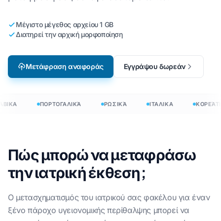
Μέγιστο μέγεθος αρχείου 1 GB
Διατηρεί την αρχική μορφοποίηση
Μετάφραση αναφοράς
Εγγράψου δωρεάν
ΒΙΚΑ
ΠΟΡΤΟΓΑΛΙΚΆ
ΡΩΣΙΚΆ
ΙΤΑΛΙΚΑ
ΚΟΡΕΆΤΙ
Πώς μπορώ να μεταφράσω
την ιατρική έκθεση;
Ο μετασχηματισμός του ιατρικού σας φακέλου για έναν
ξένο πάροχο υγειονομικής περίθαλψης μπορεί να