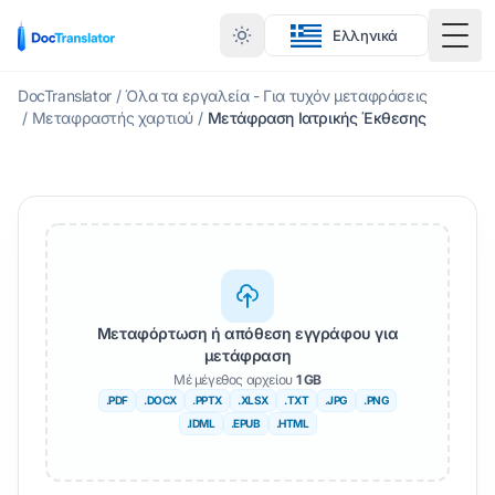
Ελληνικά
Εναλ
DocTranslator
/
Όλα τα εργαλεία - Για τυχόν μεταφράσεις
/
Μεταφραστής χαρτιού
/
Μετάφραση Ιατρικής Έκθεσης
Μεταφόρτωση ή απόθεση εγγράφου για
μετάφραση
Μέ μέγεθος αρχείου
1 GB
.PDF
.DOCX
.PPTX
.XLSX
.TXT
.JPG
.PNG
.IDML
.EPUB
.HTML