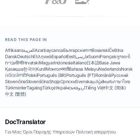
READ THIS PAGE IN
Afrikaans
العربية
Azərbaycanca
Български
বাংলা
Bosanski
Čeština
Dansk
Deutsch
Ελληνικά
Español
Eesti
فارسی
Suomi
Français
ગુજરાતી
עברית
हिन्दी
Hrvatski
Magyar
Indonesia
Italiano
日本語
Basa Jawa
Қазақша
한국어
Kurdî
Монгол
मराठी
Bahasa Melayu
Nederlands
Norsk
ଓଡିଆ
ਪੰਜਾਬੀ
Polski
Português (BR)
Português (PT)
Română
Русский
Slovenčina
Slovenščina
Shqip
Српски
Svenska
தமிழ்
తెలుగు
ภาษาไทย
Türkmenler
Tagalog
Türkçe
Українська
اردو
Tiếng Việt
中文 (简体)
中文 (繁體)
DocTranslator
Για Μας
·
Όροι Παροχής Υπηρεσιών
·
Πολιτική απορρήτου