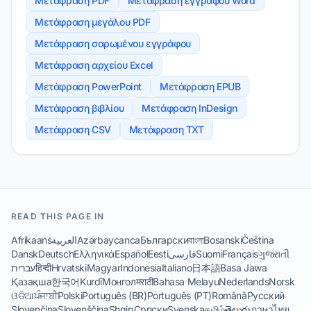
Μετάφραση PDF
Μετάφραση εγγράφου Word
Μετάφραση μεγάλου PDF
Μετάφραση σαρωμένου εγγράφου
Μετάφραση αρχείου Excel
Μετάφραση PowerPoint
Μετάφραση EPUB
Μετάφραση βιβλίου
Μετάφραση InDesign
Μετάφραση CSV
Μετάφραση TXT
READ THIS PAGE IN
Afrikaans
العربية
Azərbaycanca
Български
বাংলা
Bosanski
Čeština
Dansk
Deutsch
Ελληνικά
Español
Eesti
فارسی
Suomi
Français
ગુજરાતી
עברית
हिन्दी
Hrvatski
Magyar
Indonesia
Italiano
日本語
Basa Jawa
Қазақша
한국어
Kurdî
Монгол
मराठी
Bahasa Melayu
Nederlands
Norsk
ଓଡିଆ
ਪੰਜਾਬੀ
Polski
Português (BR)
Português (PT)
Română
Русский
Slovenčina
Slovenščina
Shqip
Српски
Svenska
தமிழ்
తెలుగు
ภาษาไทย