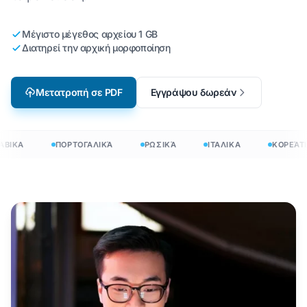
Μέγιστο μέγεθος αρχείου 1 GB
Διατηρεί την αρχική μορφοποίηση
Μετατροπή σε PDF
Εγγράψου δωρεάν
ΒΙΚΑ
ΠΟΡΤΟΓΑΛΙΚΆ
ΡΩΣΙΚΆ
ΙΤΑΛΙΚΑ
ΚΟΡΕΆΤΙ