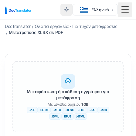
Ελληνικά
Εναλ
DocTranslator
/
Όλα τα εργαλεία - Για τυχόν μεταφράσεις
/
Μετατροπέας XLSX σε PDF
Μεταφόρτωση ή απόθεση εγγράφου για
μετάφραση
Μέ μέγεθος αρχείου
1 GB
.PDF
.DOCX
.PPTX
.XLSX
.TXT
.JPG
.PNG
.IDML
.EPUB
.HTML