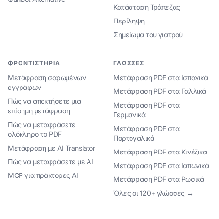
Κατάσταση Τράπεζας
Περίληψη
Σημείωμα του γιατρού
ΦΡΟΝΤΙΣΤΉΡΙΑ
ΓΛΏΣΣΕΣ
Μετάφραση σαρωμένων
Μετάφραση PDF στα Ισπανικά
εγγράφων
Μετάφραση PDF στα Γαλλικά
Πώς να αποκτήσετε μια
Μετάφραση PDF στα
επίσημη μετάφραση
Γερμανικά
Πώς να μεταφράσετε
Μετάφραση PDF στα
ολόκληρο το PDF
Πορτογαλικά
Μετάφραση με AI Translator
Μετάφραση PDF στα Κινέζικα
Πώς να μεταφράσετε με AI
Μετάφραση PDF στα Ιαπωνικά
MCP για πράκτορες AI
Μετάφραση PDF στα Ρωσικά
Όλες οι 120+ γλώσσες →