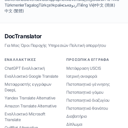
Türkmenler
Tagalog
Türkçe
Українська
اردو
Tiếng Việt
中文 (简体)
中文 (繁體)
DocTranslator
Για Μας
·
Όροι Παροχής Υπηρεσιών
·
Πολιτική απορρήτου
ΕΝΑΛΛΑΚΤΙΚΈΣ
ΠΡΟΣΩΠΙΚΆ ΈΓΓΡΑΦΑ
ChatGPT Εναλλακτική
Μετάφραση USCIS
Εναλλακτικό Google Translate
Ιατρική αναφορά
Μεταφραστής εγγράφων
Πιστοποιητικό γέννησης
DeepL
Πιστοποιητικό γάμου
Yandex Translate Alternative
Πιστοποιητικό διαζυγίου
Amazon Translate Alternative
Πιστοποιητικό θανάτου
Εναλλακτικό Microsoft
Διαβατήριο
Translate
Δίπλωμα
QuillBot Alternative