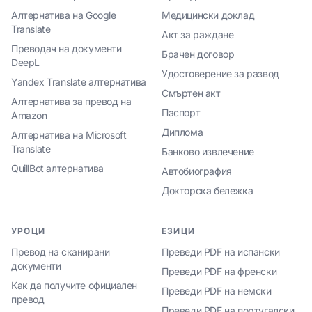
Алтернатива на Google
Медицински доклад
Translate
Акт за раждане
Преводач на документи
Брачен договор
DeepL
Удостоверение за развод
Yandex Translate алтернатива
Смъртен акт
Алтернатива за превод на
Паспорт
Amazon
Диплома
Алтернатива на Microsoft
Translate
Банково извлечение
QuillBot алтернатива
Автобиография
Докторска бележка
УРОЦИ
ЕЗИЦИ
Превод на сканирани
Преведи PDF на испански
документи
Преведи PDF на френски
Как да получите официален
Преведи PDF на немски
превод
Преведи PDF на португалски