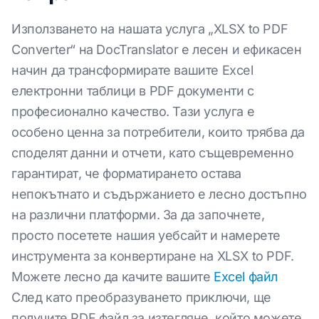
Използването на нашата услуга „XLSX to PDF
Converter“ на DocTranslator е лесен и ефикасен
начин да трансформирате вашите Excel
електронни таблици в PDF документи с
професионално качество. Тази услуга е
особено ценна за потребители, които трябва да
споделят данни и отчети, като същевременно
гарантират, че форматирането остава
непокътнато и съдържанието е лесно достъпно
на различни платформи. За да започнете,
просто посетете нашия уебсайт и намерете
инструмента за конвертиране на XLSX to PDF.
Можете лесно да качите вашите
Excel файл
След като преобразуването приключи, ще
получите PDF файл за изтегляне, който можете