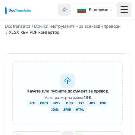
Български
Меню
DocTranslator
/
Всички инструменти - за всякакви преводи
/
XLSX към PDF конвертор
Качете или пуснете документ за превод
Макс. размер на файла
1 GB
.PDF
.DOCX
.PPTX
.XLSX
.TXT
.JPG
.PNG
.IDML
.EPUB
.HTML