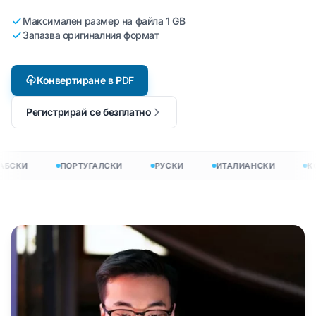
Максимален размер на файла 1 GB
Запазва оригиналния формат
Конвертиране в PDF
Регистрирай се безплатно
БСКИ
ПОРТУГАЛСКИ
РУСКИ
ИТАЛИАНСКИ
КО