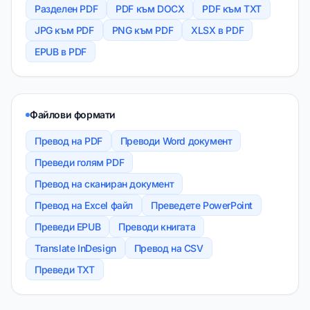
Разделен PDF
PDF към DOCX
PDF към TXT
JPG към PDF
PNG към PDF
XLSX в PDF
EPUB в PDF
Файлови формати
Превод на PDF
Преводи Word документ
Преведи голям PDF
Превод на сканиран документ
Превод на Excel файл
Преведете PowerPoint
Преведи EPUB
Преводи книгата
Translate InDesign
Превод на CSV
Преведи TXT