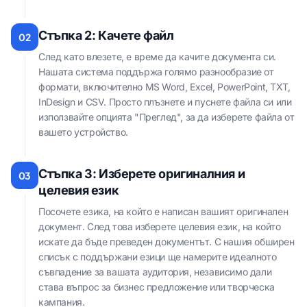
Стъпка 2: Качете файл
02
След като влезете, е време да качите документа си.
Нашата система поддържа голямо разнообразие от
формати, включително MS Word, Excel, PowerPoint, TXT,
InDesign и CSV. Просто плъзнете и пуснете файла си или
използвайте опцията "Преглед", за да изберете файла от
вашето устройство.
Стъпка 3: Изберете оригиналния и
03
целевия език
Посочете езика, на който е написан вашият оригинален
документ. След това изберете целевия език, на който
искате да бъде преведен документът. С нашия обширен
списък с поддържани езици ще намерите идеалното
съвпадение за вашата аудитория, независимо дали
става въпрос за бизнес предложение или творческа
кампания.