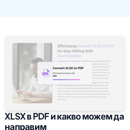
XLSX в PDF и какво можем да
направим