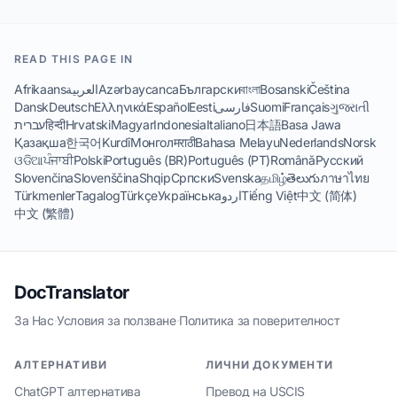
READ THIS PAGE IN
Afrikaans
العربية
Azərbaycanca
Български
বাংলা
Bosanski
Čeština
Dansk
Deutsch
Ελληνικά
Español
Eesti
فارسی
Suomi
Français
ગુજરાતી
עברית
हिन्दी
Hrvatski
Magyar
Indonesia
Italiano
日本語
Basa Jawa
Қазақша
한국어
Kurdî
Монгол
मराठी
Bahasa Melayu
Nederlands
Norsk
ଓଡିଆ
ਪੰਜਾਬੀ
Polski
Português (BR)
Português (PT)
Română
Русский
Slovenčina
Slovenščina
Shqip
Српски
Svenska
தமிழ்
తెలుగు
ภาษาไทย
Türkmenler
Tagalog
Türkçe
Українська
اردو
Tiếng Việt
中文 (简体)
中文 (繁體)
DocTranslator
За Нас
·
Условия за ползване
·
Политика за поверителност
АЛТЕРНАТИВИ
ЛИЧНИ ДОКУМЕНТИ
ChatGPT алтернатива
Превод на USCIS