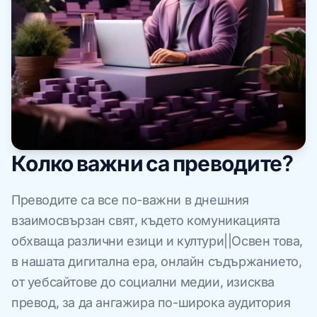
Колко важни са преводите?
Преводите са все по-важни в днешния
взаимосвързан свят, където комуникацията
обхваща различни езици и култури||Освен това,
в нашата дигитална ера, онлайн съдържанието,
от уебсайтове до социални медии, изисква
превод, за да ангажира по-широка аудитория